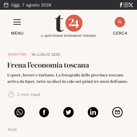
Oggi,
7 agosto 2026
MENU
CERCA
IL QUOTIDIANO ECONOMICO TOSCANO
TERRITORI
16 LUGLIO 2025
Frena l’economia toscana
Export, lavoro e turismo. La fotografia delle province toscane
arriva da Irpet. Sette su dieci in calo nei primi tre mesi dell’anno.
2
min read
TAGS