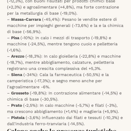
(-12,3%), con buoni risultati per prodotti chimici base
(+2,3%) e agroalimentare (+4,8%), ma forte contrazione
per la metallurgia di base (-19,0%). ​
–
Massa-Carrara
(-45,4%): Pesano le vendite estere di
macchine per impieghi generali (-73,6%) e la e la chimica
di base (-56,9%).
–
Pisa
(-10%): In calo i mezzi di trasporto (-19,8%) e
macchine (-24,5%), mentre tengono cuoio e pelletteria
(-1,6%).
–
Arezzo
(-18,3%): In calo gioielleria (-22,8%) e macchine
(-18,7%), mentre abbigliamento, calzature, pelletteria
registrano una crescita complessiva del +5,3%.
–
Siena
(-34%): Cala la farmaceutica (-50,5%) e la
camperistica (-17,3%); e segno meno anche per
l’agroalimentare -6%. ​
–
Grosseto
(-19,8%): In contrazione alimentare (-14,5%) e
chimica di base (-30,5%).
–
Prato
(-2,5%): In calo macchine (-5,7%) e filati (-3%),
ma crescono abbigliamento (+1,4%) e maglieria (+5,9%).
–
Pistoia
(-3,6%) influenzato dai filati e tessuti (-10,3%) e
dall’industria ferro-tranviaria (-14,5%).