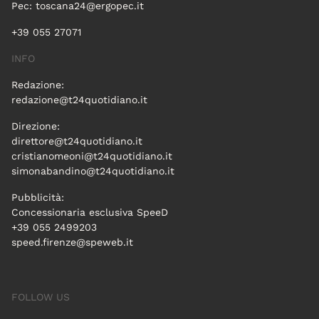
Pec:
toscana24@ergopec.it
+39 055 27071
INFO
Redazione:
redazione@t24quotidiano.it
Direzione:
direttore@t24quotidiano.it
cristianomeoni@t24quotidiano.it
simonabandino@t24quotidiano.it
Pubblicità:
Concessionaria esclusiva SpeeD
+39 055 2499203
speed.firenze@speweb.it
FOLLOW US