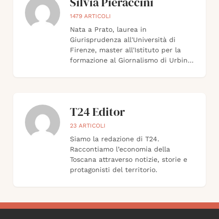
Silvia Pieraccini
1479
ARTICOLI
Nata a Prato, laurea in
Giurisprudenza all'Università di
Firenze, master all'Istituto per la
formazione al Giornalismo di Urbino,
giornalista professionista dal 1995,
scrive da 30 di economia sul Sole 24
Ore.
T24 Editor
23
ARTICOLI
Siamo la redazione di T24.
Raccontiamo l’economia della
Toscana attraverso notizie, storie e
protagonisti del territorio.