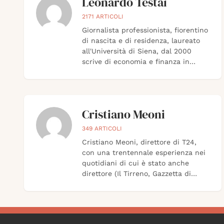
Leonardo Testai
2171
ARTICOLI
Giornalista professionista, fiorentino
di nascita e di residenza, laureato
all'Università di Siena, dal 2000
scrive di economia e finanza in
Toscana fra web, carta stampata,
agenzie di stampa.
Cristiano Meoni
349
ARTICOLI
Cristiano Meoni, direttore di T24,
con una trentennale esperienza nei
quotidiani di cui è stato anche
direttore (Il Tirreno, Gazzetta di
Modena, Gazzetta di Reggio e La
Nuova Ferrara)