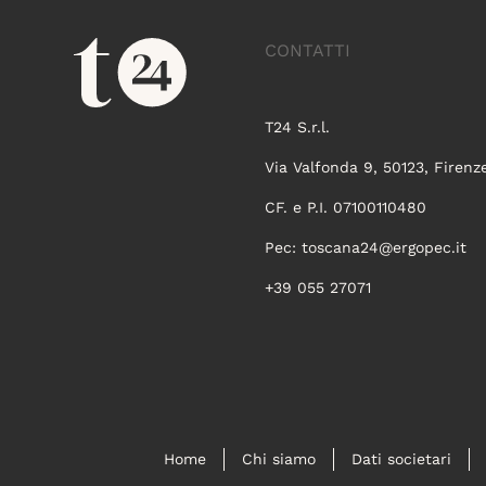
CONTATTI
T24 S.r.l.
Via Valfonda 9, 50123, Firenz
CF. e P.I. 07100110480
Pec:
toscana24@ergopec.it
+39 055 27071
Home
Chi siamo
Dati societari