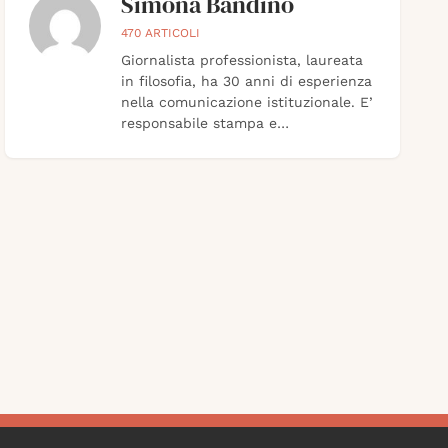
Simona Bandino
470
ARTICOLI
Giornalista professionista, laureata
in filosofia, ha 30 anni di esperienza
nella comunicazione istituzionale. E’
responsabile stampa e
comunicazione in Confindustria
Toscana Centro e Costa. Di T24 è
stata direttore responsabile
fondatore, oggi condirettore.