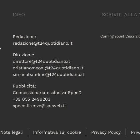
INFO
ISCRIVITI ALL
Redazione:
Coming soon! L'iscrizi
redazione@t24quotidiano.it
e
Direzione:
direttore@t24quotidiano.it
cristianomeoni@t24quotidiano.it
simonabandino@t24quotidiano.it
Pubblicità:
Concessionaria esclusiva SpeeD
+39 055 2499203
speed.firenze@speweb.it
Note legali
Informativa sui cookie
Privacy Policy
Priv