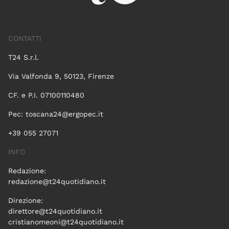
CONTATTI
T24 S.r.l.
Via Valfonda 9, 50123, Firenze
CF. e P.I. 07100110480
Pec:
toscana24@ergopec.it
+39 055 27071
INFO
Redazione:
redazione@t24quotidiano.it
Direzione:
direttore@t24quotidiano.it
cristianomeoni@t24quotidiano.it