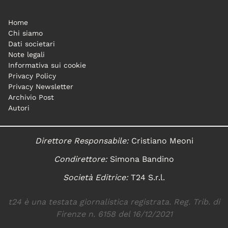
Home
Chi siamo
Dati societari
Note legali
Informativa sui cookie
Privacy Policy
Privacy Newsletter
Archivio Post
Autori
Direttore Responsabile:
Cristiano Meoni
Condirettore:
Simona Bandino
Società Editrice:
T24 S.r.l.
t24 è una testata giornalistica registrata. Reg. Trib. di
Firenze n. 6158 del 16/12/2021