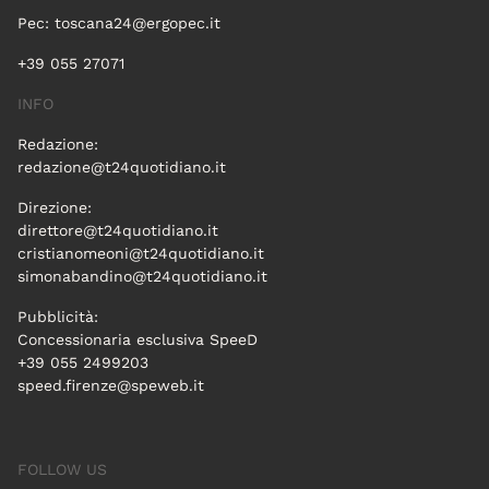
Pec:
toscana24@ergopec.it
+39 055 27071
INFO
Redazione:
redazione@t24quotidiano.it
Direzione:
direttore@t24quotidiano.it
cristianomeoni@t24quotidiano.it
simonabandino@t24quotidiano.it
Pubblicità:
Concessionaria esclusiva SpeeD
+39 055 2499203
speed.firenze@speweb.it
FOLLOW US