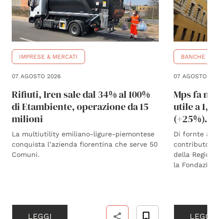
IMPRESE & MERCATI
BANCHE
07 AGOSTO 2026
07 AGOSTO 202
Rifiuti, Iren sale dal 34% al 100%
Mps fa meg
di Etambiente, operazione da 15
utile a 1,1
milioni
(+25%). “P
La multiutility emiliano-ligure-piemontese
Di fornte ai r
conquista l’azienda fiorentina che serve 50
contributo di
Comuni.
della Regione
la Fondazione
LEGGI
LEGGI