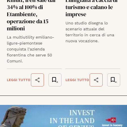
Rifiuti, Iren sale dal
Lunigiana a caccia di
34% al 100% di
turismo e calano le
Etambiente,
imprese
operazione da 15
Uno studio disegna lo
milioni
scenario attuale del
territorio in cerca di una
La multiutility emiliano-
nuova vocazione.
ligure-piemontese
conquista l’azienda
fiorentina che serve 50
Comuni.
LEGGI TUTTO
LEGGI TUTTO