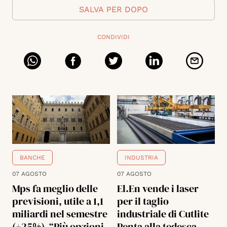
SALVA PER DOPO
CONDIVIDI
BANCHE
INDUSTRIA
07 AGOSTO
07 AGOSTO
Mps fa meglio delle
El.En vende i laser
previsioni, utile a 1,1
per il taglio
miliardi nel semestre
industriale di Cutlite
(+25%). “Più opzioni
Penta alla tedesca