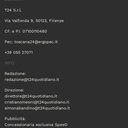
T24 S.r.l.
Via Valfonda 9, 50123, Firenze
CF. e P.I. 07100110480
Pec:
toscana24@ergopec.it
+39 055 27071
INFO
Redazione:
redazione@t24quotidiano.it
Direzione:
direttore@t24quotidiano.it
cristianomeoni@t24quotidiano.it
simonabandino@t24quotidiano.it
Pubblicità:
Concessionaria esclusiva SpeeD