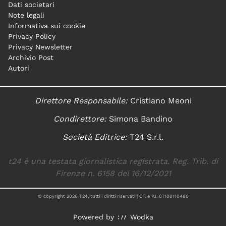
Dati societari
Note legali
Informativa sui cookie
Privacy Policy
Privacy Newsletter
Archivio Post
Autori
Direttore Responsabile:
Cristiano Meoni
Condirettore:
Simona Bandino
Società Editrice:
T24 S.r.l.
t24 è una testata giornalistica registrata. Reg. Trib. di
Firenze n. 6158 del 16/12/2021
© copyright
2026
T24, tutti i diritti riservati | CF. e P.I. 07100110480
Powered by
Wodka