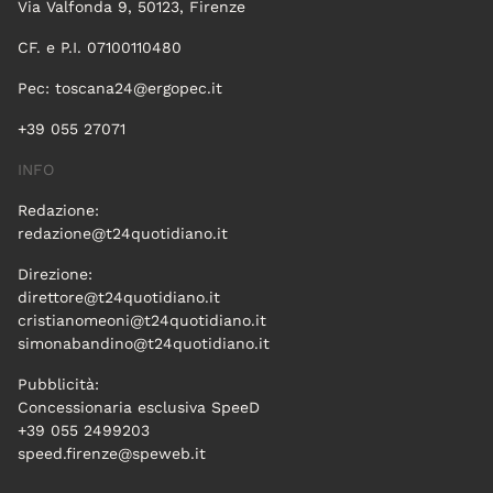
Via Valfonda 9, 50123, Firenze
CF. e P.I. 07100110480
Pec:
toscana24@ergopec.it
+39 055 27071
INFO
Redazione:
redazione@t24quotidiano.it
Direzione:
direttore@t24quotidiano.it
cristianomeoni@t24quotidiano.it
simonabandino@t24quotidiano.it
Pubblicità:
Concessionaria esclusiva SpeeD
+39 055 2499203
speed.firenze@speweb.it