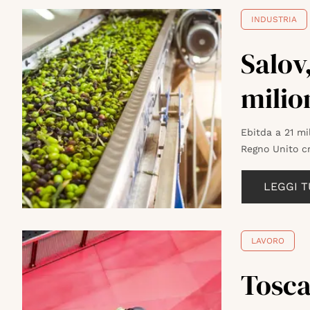
INDUSTRIA
Salov
milio
Ebitda a 21 mil
Regno Unito c
LEGGI 
LAVORO
Tosca