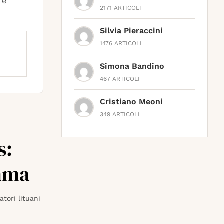
 e
2171
ARTICOLI
Silvia Pieraccini
1476
ARTICOLI
Simona Bandino
467
ARTICOLI
Cristiano Meoni
349
ARTICOLI
s:
emma
tori lituani