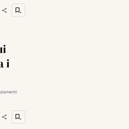
ui
 i
nziamenti