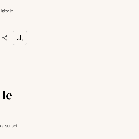
gitale,
 le
us su sei