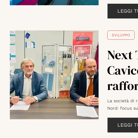
LEGGI 
SVILUPPO
Next 
Cavic
raffo
La società di 
Nord: focus s
LEGGI 