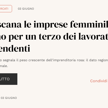
RCATI
03 GIUGNO
scana le imprese femminil
o per un terzo dei lavorat
endenti
o segnala il peso crescente dell’imprenditoria rosa: il dato regio
nale.
TUTTO
Condividi
03 GIUGNO