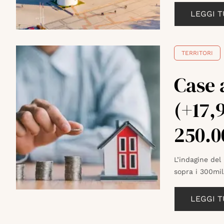
LEGGI 
TERRITORI
Case 
(+17,
250.0
L’indagine del
sopra i 300mil
LEGGI 