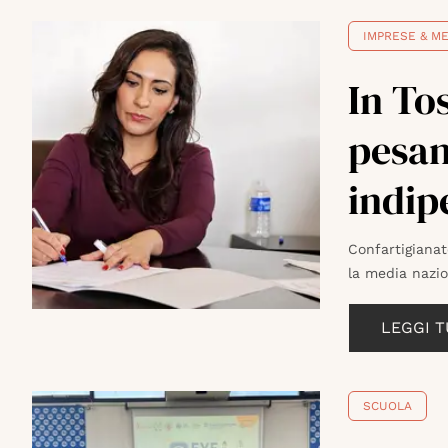
IMPRESE & ME
In To
pesan
indip
Confartigianat
la media nazio
LEGGI 
SCUOLA