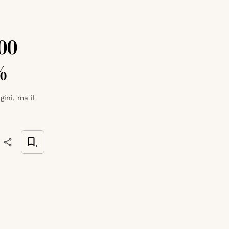
00
%
gini, ma il