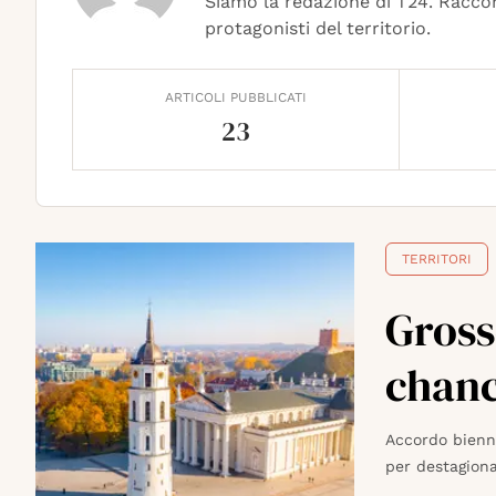
Siamo la redazione di T24. Raccon
protagonisti del territorio.
ARTICOLI PUBBLICATI
23
TERRITORI
Gross
chanc
Accordo bienna
per destagional