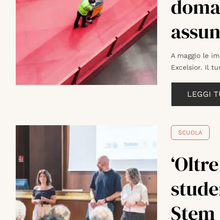
doman
assun
A maggio le im
Excelsior. Il t
LEGGI 
SCUOLA
‘Oltre
stude
Stem