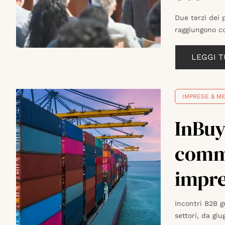
Due terzi dei 
raggiungono c
LEGGI 
IMPRESE & ME
InBuy
comme
impre
Incontri B2B gr
settori, da giu