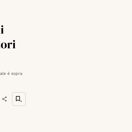
i
ori
nale è sopra