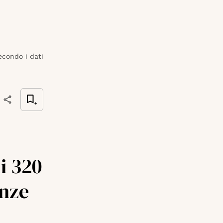
econdo i dati
di 320
enze