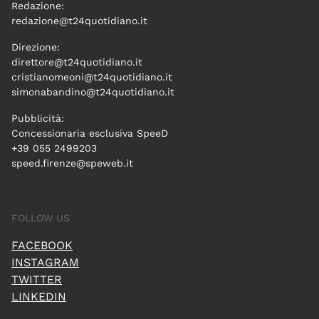
Redazione:
redazione@t24quotidiano.it
Direzione:
direttore@t24quotidiano.it
cristianomeoni@t24quotidiano.it
simonabandino@t24quotidiano.it
Pubblicità:
Concessionaria esclusiva SpeeD
+39 055 2499203
speed.firenze@speweb.it
FOLLOW US
FACEBOOK
INSTAGRAM
TWITTER
LINKEDIN