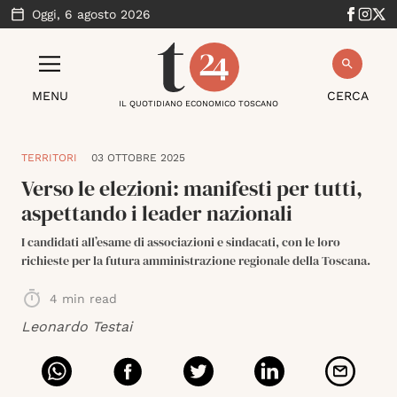
Oggi,
6 agosto 2026
MENU
CERCA
IL QUOTIDIANO ECONOMICO TOSCANO
TERRITORI
03 OTTOBRE 2025
Verso le elezioni: manifesti per tutti,
aspettando i leader nazionali
I candidati all’esame di associazioni e sindacati, con le loro
richieste per la futura amministrazione regionale della Toscana.
4
min read
Leonardo Testai