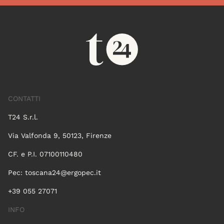
CONTATTI
T24 S.r.l.
Via Valfonda 9, 50123, Firenze
CF. e P.I. 07100110480
Pec:
toscana24@ergopec.it
+39 055 27071
INFO