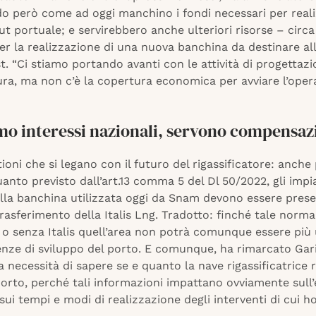
 però come ad oggi manchino i fondi necessari per realiz
t portuale; e servirebbero anche ulteriori risorse – circa
er la realizzazione di una nuova banchina da destinare all
t. “Ci stiamo portando avanti con le attività di progettazi
ura, ma non c’è la copertura economica per avviare l’oper
mo interessi nazionali, servono compensaz
ioni che si legano con il futuro del rigassificatore: anche
nto previsto dall’art.13 comma 5 del Dl 50/2022, gli impi
ulla banchina utilizzata oggi da Snam devono essere prese
trasferimento della Italis Lng. Tradotto: finché tale norma
 o senza Italis quell’area non potrà comunque essere più 
enze di sviluppo del porto. E comunque, ha rimarcato Gari
 necessità di sapere se e quanto la nave rigassificatrice 
porto, perché tali informazioni impattano ovviamente sul
sui tempi e modi di realizzazione degli interventi di cui ho