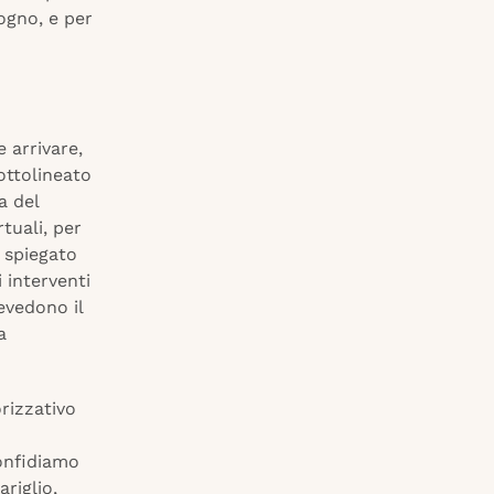
ogno, e per
 arrivare,
sottolineato
a del
tuali, per
a spiegato
 interventi
evedono il
a
orizzativo
o
Confidiamo
riglio,