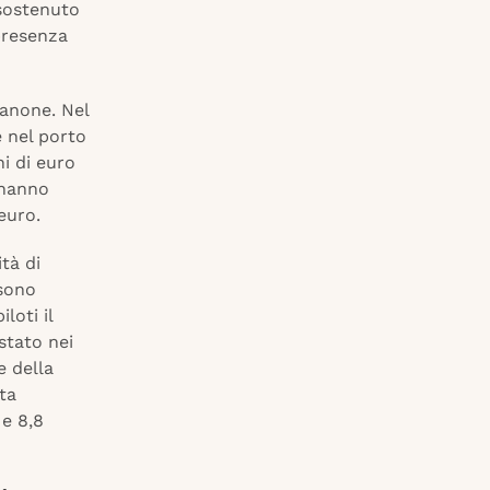
 sostenuto
 presenza
canone. Nel
e nel porto
ni di euro
 hanno
 euro.
tà di
 sono
loti il
 stato nei
e della
ata
 e 8,8