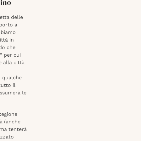
bino
etta delle
 porto a
obbiamo
ttà in
ndo che
” per cui
 alla città
on qualche
utto il
assumerà le
Regione
ltà (anche
oma tenterà
izzato