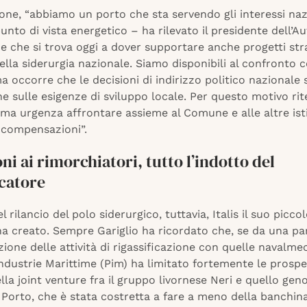
one, “abbiamo un porto che sta servendo gli interessi naz
unto di vista energetico – ha rilevato il presidente dell’Au
e che si trova oggi a dover supportare anche progetti str
 della siderurgia nazionale. Siamo disponibili al confronto c
 occorre che le decisioni di indirizzo politico nazionale 
e sulle esigenze di sviluppo locale. Per questo motivo ri
ma urgenza affrontare assieme al Comune e alle altre istit
 compensazioni”.
ni ai rimorchiatori, tutto l’indotto del
icatore
l rilancio del polo siderurgico, tuttavia, Italis il suo picco
 ha creato. Sempre Gariglio ha ricordato che, se da una pa
ione delle attività di rigassificazione con quelle navalme
dustrie Marittime (Pim) ha limitato fortemente le prospet
lla joint venture fra il gruppo livornese Neri e quello ge
 Porto, che è stata costretta a fare a meno della banchina 