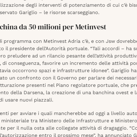
lizzazione degli interventi di potenziamento di cui c’è bis
servato Gariglio – le risorse scarseggiano.
hina da 50 milioni per Metinvest
di programma con Metinvest Adria c’è, e con Jsw dovrebbe
o il presidente dell’Autorità portuale. “Tali accordi – ha 
o preludere ad un rilancio pesante dell’attività produttiv
e, di conseguenza, favorire un incremento delle attività por
ttavia occorrono spazi e infrastrutture idonee”. Gariglio h
iato un confronto con il Governo per parlare dei necessari
utturazione presenti nel Piano regolatore portuale, che pr
nto della Darsena, la creazione di una banchina ovest e l
di usare nuovi piazzali.
venti per avviare i quali mancherebbe ad oggi a livello aut
ministeriale tra Ministero delle Infrastrutture e Minister
te per il nulla osta alle collegate attività di dragaggio. “
 l’autorizzazione entro il prossimo mese”, ha annunciato Ga