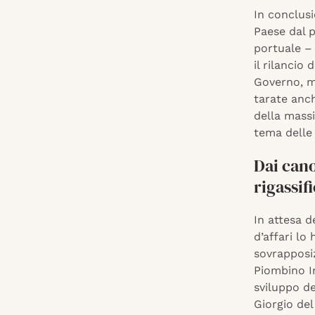
In conclusi
Paese dal p
portuale – 
il rilancio
Governo, ma
tarate anch
della massi
tema delle
Dai cano
rigassif
In attesa de
d’affari lo
sovrapposiz
Piombino In
sviluppo de
Giorgio del