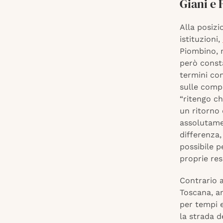
Giani e 
Alla posizi
istituzioni,
Piombino, m
però const
termini con
sulle comp
“ritengo ch
un ritorno
assolutamen
differenza,
possibile 
proprie res
Contrario 
Toscana, a
per tempi 
la strada d