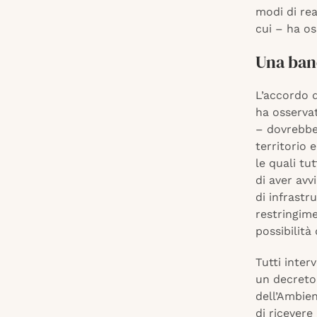
modi di rea
cui – ha os
Una banc
L’accordo 
ha osservat
– dovrebber
territorio 
le quali tu
di aver avv
di infrastr
restringime
possibilità 
Tutti inter
un decreto 
dell’Ambien
di ricevere