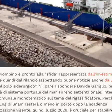
 Piombino è pronto alla “sfida” rappresentata
dall’investi
 e quindi dal rilancio (aspettando buone notizie anche
da 
 polo siderurgico? Nì, pare rispondere Davide Gariglio, p
tà di sistema portuale del mar Tirreno settentrionale, inte
comunale monotematico sul tema del rigassificatore. Perc
s Lng di Snam resterà o meno in porto dopo la scadenza
zzazione vigente, quindi luglio 2026, è cruciale per stabili