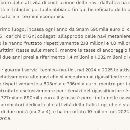
to delle attività di costruzione delle navi, dall’altra ha
ità e il cluster portuale abbiano fin qui beneficiato della
ficatore in termini economici.
 primo luogo, incassa ogni anno da Snam 590mila euro di 
 i carichi di Gnl collegati all’approdo delle navi metanier
 le hanno fruttato rispettivamente 2,18 milioni e 1,8 milio
marittimi (tasse sulle merci), mentre le tasse di ancoraggio
i due anni presi a riferimento 1,4 milioni e 1,032 milioni di
riguarda i servizi tecnico-nautici, nel 2024 e 2025 le attivi
lativamente alle navi che si accostano al rigassificatore
ispettivamente a 805mila e 736mila euro, mentre per i pi
ntroitato esclusivamente per i servizi del rigassificatore è
 727mila e 690mila euro. Il grosso è però finito nelle cass
morchiatori dedicata alle attività della Italis Lng, che è st
i due unità (da 2 a 4), e ha introitato 10 milioni nel 2024
 2025.