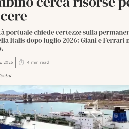
mbino cerca risorse p
scere
tà portuale chiede certezze sulla permane
la Italis dopo luglio 2026: Giani e Ferrari 
o.
E 2025
4
min read
estai