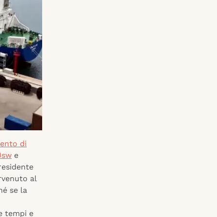
mento di
Jsw
e
residente
rvenuto al
hé se la
re tempi e