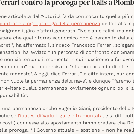
Ferrari contro la proroga per Italis a Piom
one articolata dell’Autorità fa da controcanto quella più n
contrarie a ogni proroga della permanenza
della Italis in
algrado il giro d’affari generato. “Ne siamo felici, ma d
atare che quel ritorno economico non è percepito dalla ci
creti”, ha affermato il sindaco Francesco Ferrari, spiega
ensazioni ha avviato “un percorso di confronto con Snam
e non sia lontano il momento in cui riusciremo a far avere
 economico” ma, ha precisato, “stiamo parlando di cifre
te modeste”. A oggi, dice Ferrari, “la città intera, pur c
 non vuole la permanenza della nave”, e dunque “faremo t
per evitare quella permanenza, ovviamente ognuno poi si 
ponsabilità”.
a una permanenza anche Eugenio Giani, presidente della 
nche se
l’ipotesi di Vado Ligure è tramontata
, e la diffico
e costi) connesse allo spostamento fanno credere che R
ella proroga. “Il Governo attuale – sostiene – non ha real