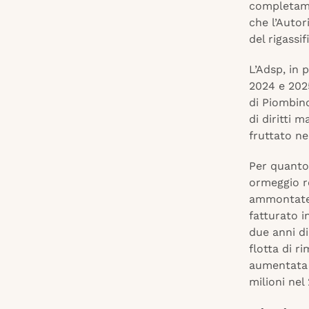
completamen
che l’Autor
del rigassi
L’Adsp, in
2024 e 2025
di Piombino
di diritti 
fruttato ne
Per quanto 
ormeggio re
ammontate r
fatturato i
due anni di
flotta di ri
aumentata d
milioni nel