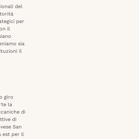
ionali del
torità
ategici per
on il
siano
teniamo sia
uzioni il
lo giro
rte la
ccaniche di
tive di
novese San
est per il