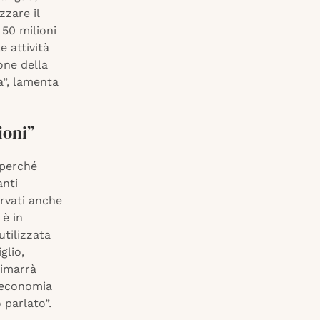
zare il
 50 milioni
e attività
one della
a”, lamenta
ioni”
 perché
anti
rvati anche
 è in
utilizzata
glio,
rimarrà
l’economia
 parlato”.