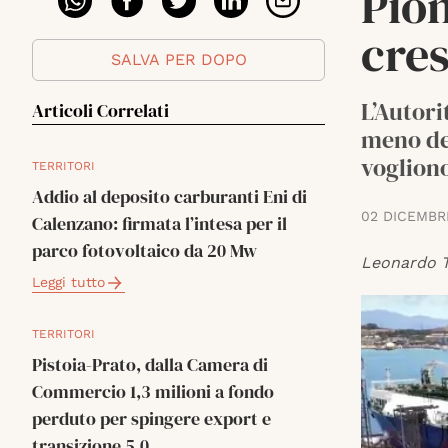
Pio
cre
SALVA PER DOPO
L’Autori
Articoli Correlati
meno del
voglion
TERRITORI
Addio al deposito carburanti Eni di
02 DICEMBR
Calenzano: firmata l’intesa per il
parco fotovoltaico da 20 Mw
Leonardo T
Leggi tutto
TERRITORI
Pistoia-Prato, dalla Camera di
Commercio 1,3 milioni a fondo
perduto per spingere export e
transizione 5.0