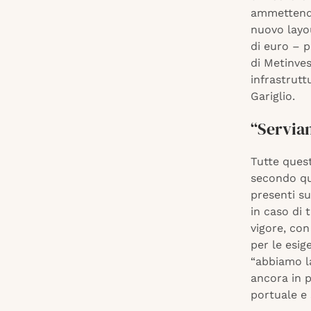
ammettendo
nuovo layou
di euro – p
di Metinves
infrastrutt
Gariglio.
“Servia
Tutte quest
secondo qua
presenti s
in caso di 
vigore, con
per le esig
“abbiamo la
ancora in 
portuale e 