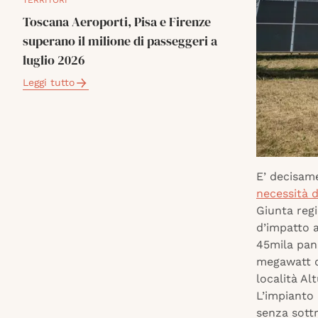
TERRITORI
Toscana Aeroporti, Pisa e Firenze
superano il milione di passeggeri a
luglio 2026
Leggi tutto
E’ decisame
necessità d
Giunta reg
d’impatto a
45mila pann
megawatt di
località Al
L’impianto 
senza sottr