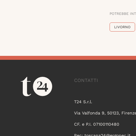
POTREBBE IN
LIVORNO
CONTATTI
T24 S.r.l.
Via Valfonda 9, 50123, Firenz
CF. e P.I. 07100110480
Pec:
toscana24@ergopec.it