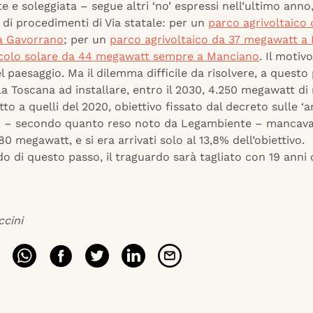
e e soleggiata – segue altri ‘no’ espressi nell’ultimo anno
 di procedimenti di Via statale: per un
parco agrivoltaico 
a Gavorrano
; per un
parco agrivoltaico da 37 megawatt a
colo solare da 44 megawatt sempre a Manciano
. Il motiv
el paesaggio. Ma il dilemma difficile da risolvere, a questo
a Toscana ad installare, entro il 2030, 4.250 megawatt di 
etto a quelli del 2020, obiettivo fissato dal decreto sulle ‘a
4 – secondo quanto reso noto da Legambiente – mancav
 80 megawatt, e si era arrivati solo al 13,8% dell’obiettivo.
 di questo passo, il traguardo sarà tagliato con 19 anni d
ccini