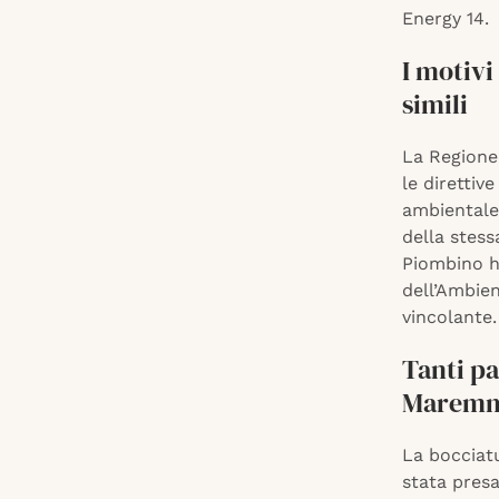
Energy 14.
I motivi
simili
La Regione 
le direttive
ambientale”
della stess
Piombino h
dell’Ambien
vincolante.
Tanti pa
Marem
La bocciat
stata presa