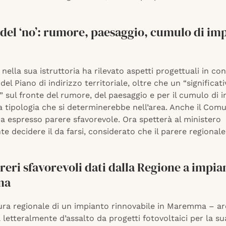
 del ‘no’: rumore, paesaggio, cumulo di im
nella sua istruttoria ha rilevato aspetti progettuali in co
 del Piano di indirizzo territoriale, oltre che un “significa
 sul fronte del rumore, del paesaggio e per il cumulo di i
a tipologia che si determinerebbe nell’area. Anche il Com
a espresso parere sfavorevole. Ora spetterà al ministero
te decidere il da farsi, considerato che il parere regional
reri sfavorevoli dati dalla Regione a impian
ma
ura regionale di un impianto rinnovabile in Maremma – ar
 letteralmente d’assalto da progetti fotovoltaici per la s