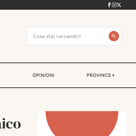
I
OPINIONI
PROVINCE
▾
aico