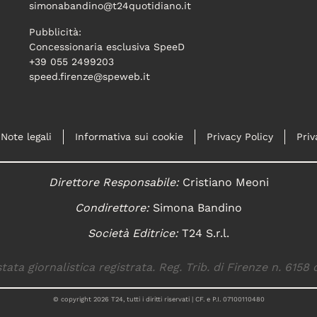
simonabandino@t24quotidiano.it
Pubblicità:
Concessionaria esclusiva SpeeD
+39 055 2499203
speed.firenze@speweb.it
Note legali
Informativa sui cookie
Privacy Policy
Priv
Direttore Responsabile:
Cristiano Meoni
Condirettore:
Simona Bandino
Società Editrice:
T24 S.r.l.
tata giornalistica registrata. Reg. Trib. di Firenze n. 6158 
© copyright
2026
T24, tutti i diritti riservati | CF. e P.I. 07100110480