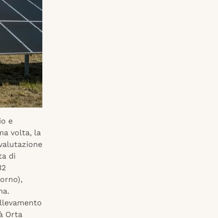
io e
a volta, la
valutazione
ta di
32
orno),
ma.
’allevamento
tà Orta