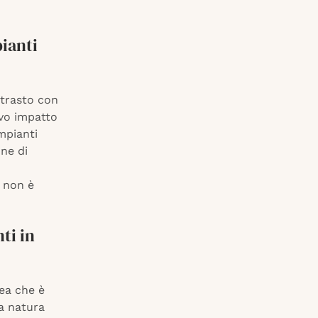
pianti
ntrasto con
tivo impatto
mpianti
une di
e non è
ti in
ea che è
ua natura