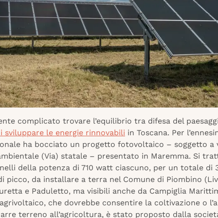
nte complicato trovare l’equilibrio tra difesa del paesagg
i sviluppare le energie rinnovabili
in Toscana. Per l’ennesim
ionale ha bocciato un progetto fotovoltaico – soggetto a 
mbientale (Via) statale – presentato in Maremma. Si trat
elli della potenza di 710 watt ciascuno, per un totale di 
 picco, da installare a terra nel Comune di Piombino (Liv
turetta e Paduletto, ma visibili anche da Campiglia Maritti
agrivoltaico, che dovrebbe consentire la coltivazione o l
arre terreno all’agricoltura, è stato proposto dalla socie