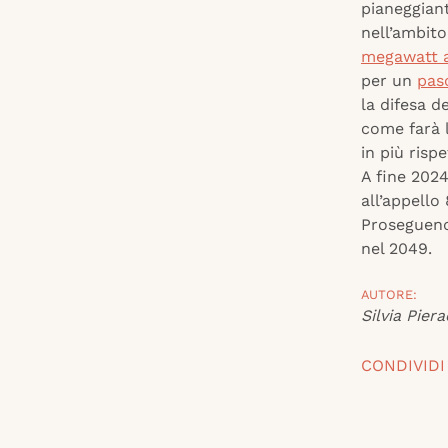
pianeggiant
nell’ambito
megawatt 
per un
pas
la difesa d
come farà l
in più risp
A fine 202
all’appello
Proseguendo
nel 2049.
AUTORE:
Silvia Piera
CONDIVIDI