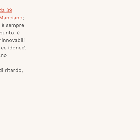
,
da 39
 Manciano
;
o è sempre
 punto, è
rinnovabili
ree idonee’.
ano
i ritardo,