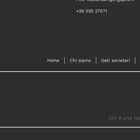
+39 055 27071
Home
Chi siamo
Dati societari
t24 è una tes