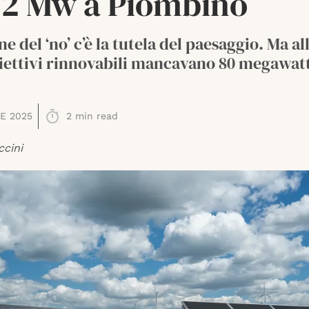
32 Mw a Piombino
ne del ‘no’ c’è la tutela del paesaggio. Ma al
iettivi rinnovabili mancavano 80 megawatt
E 2025
2
min read
ccini