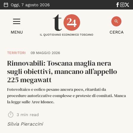
Oggi,
7 agosto 2026
MENU
CERCA
IL QUOTIDIANO ECONOMICO TOSCANO
TERRITORI
09 MAGGIO 2026
Rinnovabili: Toscana maglia nera
sugli obiettivi, mancano all’appello
225 megawatt
Fotovoltaico e eolico pesano ancora poco, ritardati da
procedure autorizzative complesse e proteste di comitati. Manca
la legge sulle Aree Idonee.
3
min read
Silvia Pieraccini