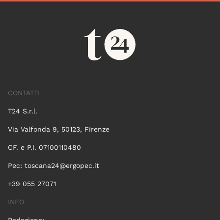
CONTATTI
T24 S.r.l.
Via Valfonda 9, 50123, Firenze
CF. e P.I. 07100110480
Pec:
toscana24@ergopec.it
+39 055 27071
INFO