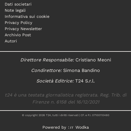
Dati societari
Note legali
Informativa sui cookie
Privacy Policy
Privacy Newsletter
Archivio Post
Autori
Direttore Responsabile:
Cristiano Meoni
Condirettore:
Simona Bandino
Società Editrice:
T24 S.r.l.
t24 è una testata giornalistica registrata. Reg. Trib. di
Firenze n. 6158 del 16/12/2021
© copyright
2026
T24, tutti i diritti riservati | CF. e P.I. 07100110480
Powered by
Wodka