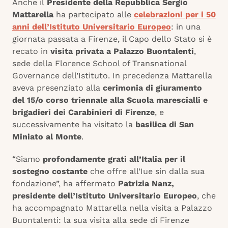
Anche il
Presidente della Repubblica Sergio
Mattarella
ha partecipato alle
celebrazioni per i 50
anni dell’Istituto Universitario Europeo
: in una
giornata passata a Firenze, il Capo dello Stato si è
recato in
visita privata a Palazzo Buontalenti
,
sede della Florence School of Transnational
Governance dell’Istituto. In precedenza Mattarella
aveva presenziato alla
cerimonia di giuramento
del 15/o corso triennale alla Scuola marescialli e
brigadieri dei Carabinieri di Firenze
, e
successivamente ha visitato la
basilica di San
Miniato al Monte
.
“Siamo
profondamente grati all’Italia per il
sostegno costante
che offre all’Iue sin dalla sua
fondazione”, ha affermato
Patrizia Nanz,
presidente dell’Istituto Universitario Europeo
, che
ha accompagnato Mattarella nella visita a Palazzo
Buontalenti: la sua visita alla sede di Firenze