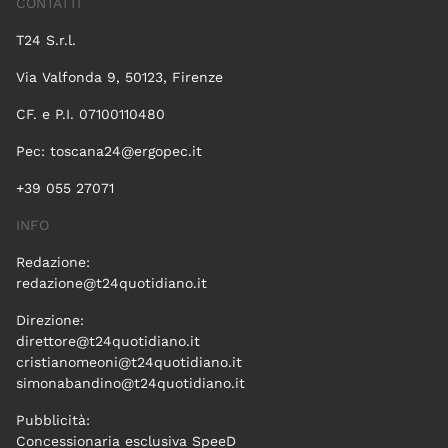
CONTATTI
T24 S.r.l.
Via Valfonda 9, 50123, Firenze
CF. e P.I. 07100110480
Pec:
toscana24@ergopec.it
+39 055 27071
INFO
Redazione:
redazione@t24quotidiano.it
Direzione:
direttore@t24quotidiano.it
cristianomeoni@t24quotidiano.it
simonabandino@t24quotidiano.it
Pubblicità:
Concessionaria esclusiva SpeeD