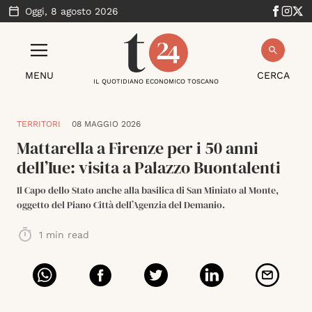
Oggi,
8 agosto 2026
MENU
CERCA
IL QUOTIDIANO ECONOMICO TOSCANO
TERRITORI
08 MAGGIO 2026
Mattarella a Firenze per i 50 anni
dell’Iue: visita a Palazzo Buontalenti
Il Capo dello Stato anche alla basilica di San Miniato al Monte,
oggetto del Piano Città dell’Agenzia del Demanio.
1
min read