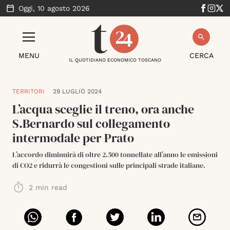
Oggi,
10 agosto 2026
MENU
CERCA
IL QUOTIDIANO ECONOMICO TOSCANO
TERRITORI
29 LUGLIO 2024
L’acqua sceglie il treno, ora anche
S.Bernardo sul collegamento
intermodale per Prato
L’accordo diminuirà di oltre 2.500 tonnellate all’anno le emissioni
di CO2 e ridurrà le congestioni sulle principali strade italiane.
2
min read