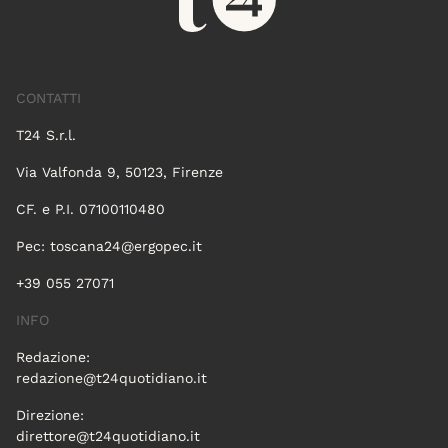
CONTATTI
T24 S.r.l.
Via Valfonda 9, 50123, Firenze
CF. e P.I. 07100110480
Pec:
toscana24@ergopec.it
+39 055 27071
INFO
Redazione:
redazione@t24quotidiano.it
Direzione:
direttore@t24quotidiano.it