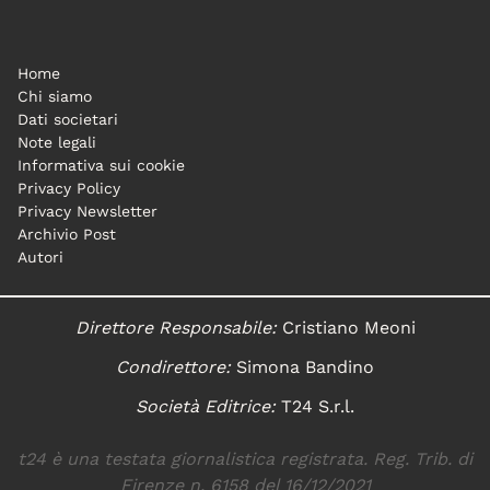
Home
Chi siamo
Dati societari
Note legali
Informativa sui cookie
Privacy Policy
Privacy Newsletter
Archivio Post
Autori
Direttore Responsabile:
Cristiano Meoni
Condirettore:
Simona Bandino
Società Editrice:
T24 S.r.l.
t24 è una testata giornalistica registrata. Reg. Trib. di
Firenze n. 6158 del 16/12/2021