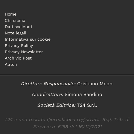
Home
Chi siamo
Dati societari
Note legali
Informativa sui cookie
Privacy Policy
Privacy Newsletter
Archivio Post
Autori
Direttore Responsabile:
Cristiano Meoni
Condirettore:
Simona Bandino
Società Editrice:
T24 S.r.l.
t24 è una testata giornalistica registrata. Reg. Trib. di
Firenze n. 6158 del 16/12/2021