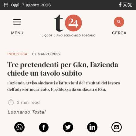
Oggi,
7 agosto 2026
MENU
CERCA
IL QUOTIDIANO ECONOMICO TOSCANO
INDUSTRIA
07 MARZO 2022
Tre pretendenti per Gkn, l’azienda
chiede un tavolo subito
L’azienda avvisa sindacati e istituzioni dei risultati del lavoro
dell’advisor incaricato. Freddezza da sindacati e Rsu.
2
min read
Leonardo Testai