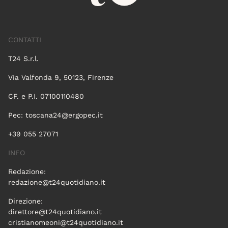
CONTATTI
T24 S.r.l.
Via Valfonda 9, 50123, Firenze
CF. e P.I. 07100110480
Pec:
toscana24@ergopec.it
+39 055 27071
INFO
Redazione:
redazione@t24quotidiano.it
Direzione:
direttore@t24quotidiano.it
cristianomeoni@t24quotidiano.it