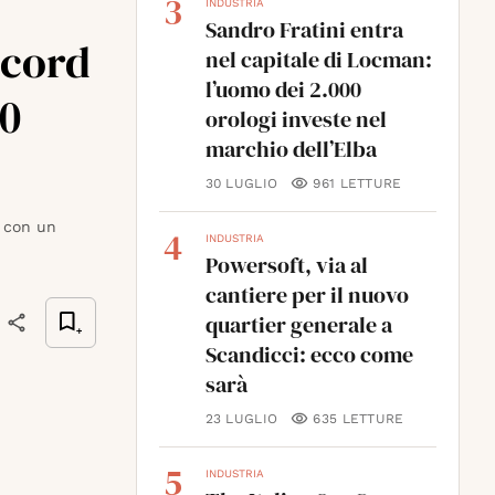
3
INDUSTRIA
Sandro Fratini entra
ecord
nel capitale di Locman:
l’uomo dei 2.000
00
orologi investe nel
marchio dell’Elba
30 LUGLIO
961
LETTURE
5 con un
4
INDUSTRIA
Powersoft, via al
cantiere per il nuovo
quartier generale a
Scandicci: ecco come
sarà
23 LUGLIO
635
LETTURE
5
INDUSTRIA