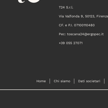
T24 S.r.l.
Via Valfonda 9, 50123, Firenz
CF. e P.I. 07100110480
Pec:
toscana24@ergopec.it
+39 055 27071
Home
Chi siamo
Dati societari