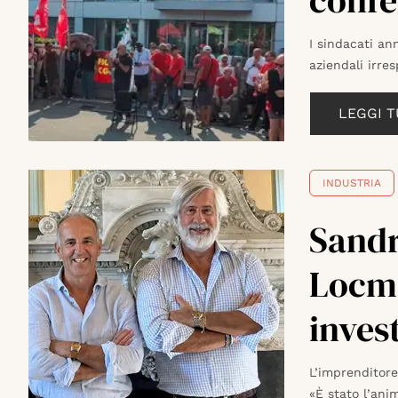
confe
I sindacati an
aziendali irres
LEGGI 
INDUSTRIA
Sandr
Locma
inves
L’imprenditore
«È stato l’ani