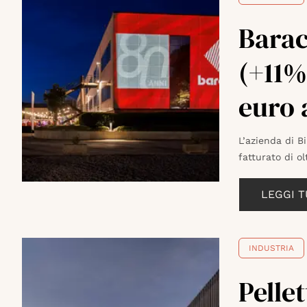
Barac
(+11%
euro 
L’azienda di B
fatturato di ol
LEGGI 
INDUSTRIA
Pelle