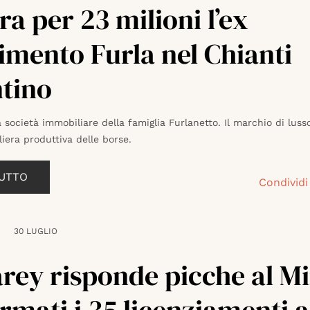
a per 23 milioni l’ex
limento Furla nel Chianti
ntino
a società immobiliare della famiglia Furlanetto. Il marchio di luss
iliera produttiva delle borse.
TUTTO
Condividi
30 LUGLIO
ey risponde picche al Mi