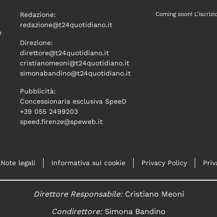
Redazione:
Coming soon! L'iscrizi
redazione@t24quotidiano.it
e
Direzione:
direttore@t24quotidiano.it
cristianomeoni@t24quotidiano.it
simonabandino@t24quotidiano.it
Pubblicità:
Concessionaria esclusiva SpeeD
+39 055 2499203
speed.firenze@speweb.it
Note legali
Informativa sui cookie
Privacy Policy
Priv
Direttore Responsabile:
Cristiano Meoni
Condirettore:
Simona Bandino