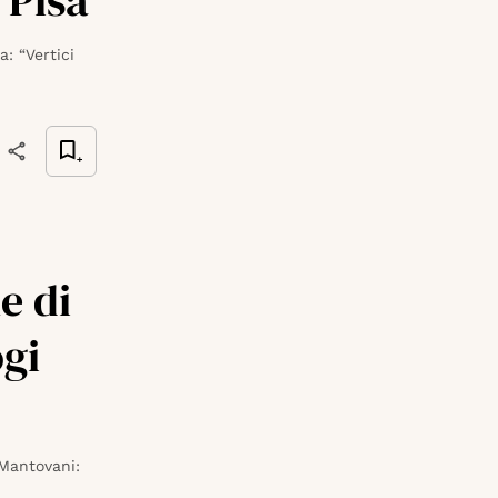
 Pisa
: “Vertici
e di
gi
 Mantovani: