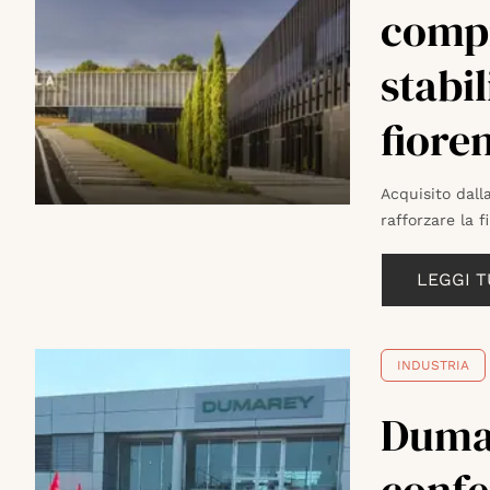
compr
stabi
fiore
Acquisito dall
rafforzare la f
LEGGI 
INDUSTRIA
Dumar