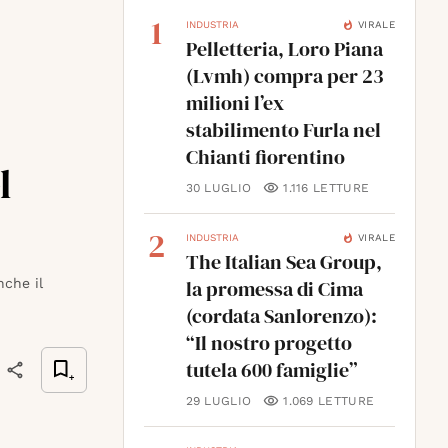
1
VIRALE
INDUSTRIA
Pelletteria, Loro Piana
(Lvmh) compra per 23
milioni l’ex
stabilimento Furla nel
Chianti fiorentino
l
30 LUGLIO
1.116
LETTURE
2
VIRALE
INDUSTRIA
The Italian Sea Group,
nche il
la promessa di Cima
(cordata Sanlorenzo):
“Il nostro progetto
tutela 600 famiglie”
29 LUGLIO
1.069
LETTURE