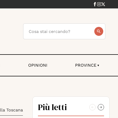
I
OPINIONI
PROVINCE
▾
Più letti
ella Toscana