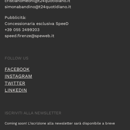
cristianomeoni@t24quotidiano.it
simonabandino@t24quotidiano.it
Pubblicità:
Concessionaria esclusiva SpeeD
+39 055 2499203
speed.firenze@speweb.it
FOLLOW US
FACEBOOK
INSTAGRAM
TWITTER
LINKEDIN
ISCRIVITI ALLA NEWSLETTER
Coming soon! L'iscrizione alla newsletter sarà disponibile a breve