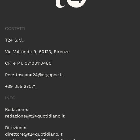
CONTATTI
T24 S.r.l.
Via Valfonda 9, 50123, Firenze
CF. e P.I. 07100110480
Pec:
toscana24@ergopec.it
+39 055 27071
INFO
Redazione:
redazione@t24quotidiano.it
Direzione:
direttore@t24quotidiano.it