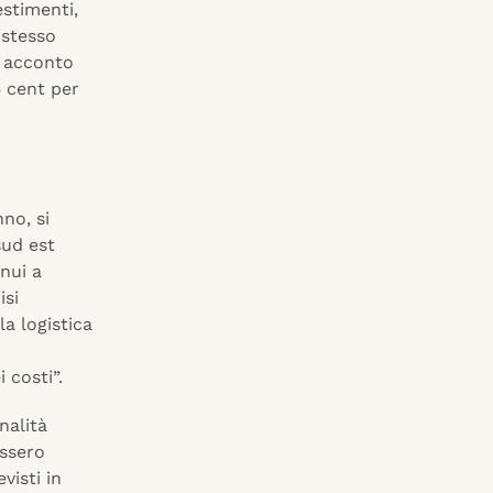
estimenti,
 stesso
n acconto
5 cent per
no, si
sud est
nui a
isi
la logistica
 costi”.
nalità
essero
visti in