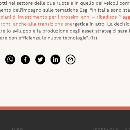
tti nel settore delle due ruote e in quello dei veicoli comm
nto dell’impegno sulle tematiche Esg. “In Italia sono stat
piani di investimento per i prossimi anni – ribadisce Piaggi
ronti anche alla transizione ene
rgetica in atto. La decisi
are lo sviluppo e la produzione degli asset strategici sarà 
are con efficienza le nuove tecnologie”. (lt)
INFO
ISCRIVITI ALL