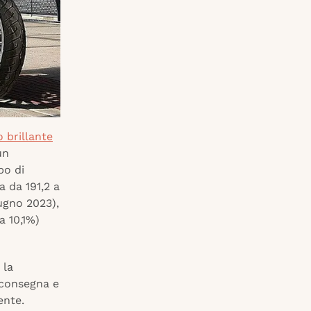
brillante
un
po di
a da 191,2 a
iugno 2023),
a 10,1%)
 la
i consegna e
ente.