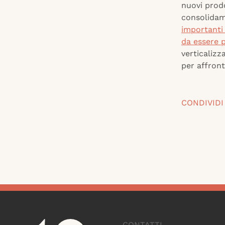
nuovi prodo
consolidame
importanti 
da essere p
verticalizz
per affront
CONDIVIDI
CONTATTI