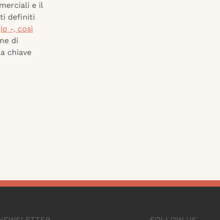
erciali e il
i definiti
o -, così
one di
la chiave
A NEWSLETTER
FOLLOW US