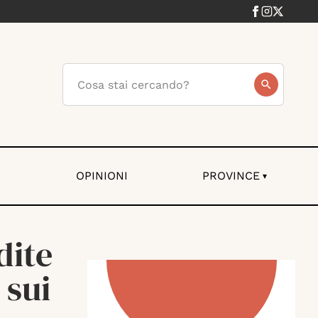
I
OPINIONI
PROVINCE
▾
dite
 sui