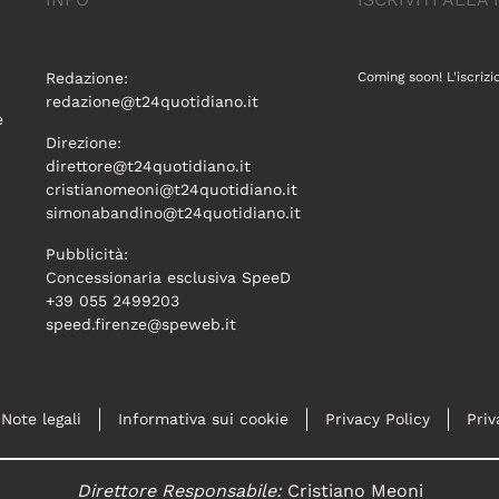
Redazione:
Coming soon! L'iscrizi
redazione@t24quotidiano.it
e
Direzione:
direttore@t24quotidiano.it
cristianomeoni@t24quotidiano.it
simonabandino@t24quotidiano.it
Pubblicità:
Concessionaria esclusiva SpeeD
+39 055 2499203
speed.firenze@speweb.it
Note legali
Informativa sui cookie
Privacy Policy
Priv
Direttore Responsabile:
Cristiano Meoni