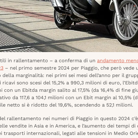
tili in rallentamento – a conferma di un
andamento meno 
23
– nel primo semestre 2024 per Piaggio, che però vede 
della marginalità: nei primi sei mesi dell’anno per il grup
 ricavi sono scesi del 15,2% a 990,3 milioni di euro, l’Ebitd
ni con un Ebitda margin salito al 17,5% (da 16,4% di fine g
rativo da 117,6 a 104,1 milioni con un Ebit margin al 10,5% (d
ile netto si è ridotto del 19,6%, scendendo a 52,1 milioni.
 del rallentamento nei numeri di Piaggio in questo 2024 c’è
elle vendite in Asia e in America, e l’aumento dei tempi d
ei trasporti internazionali, legati alle tensioni in Medio Ori