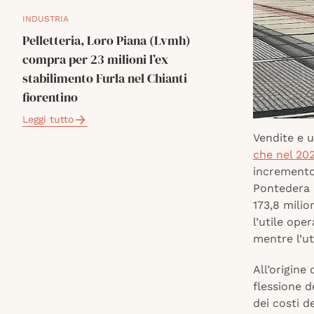
INDUSTRIA
Pelletteria, Loro Piana (Lvmh)
compra per 23 milioni l’ex
stabilimento Furla nel Chianti
fiorentino
Leggi tutto
Vendite e u
che nel 20
incremento 
Pontedera i
173,8 milio
l’utile ope
mentre l’ut
All’origine
flessione d
dei costi d