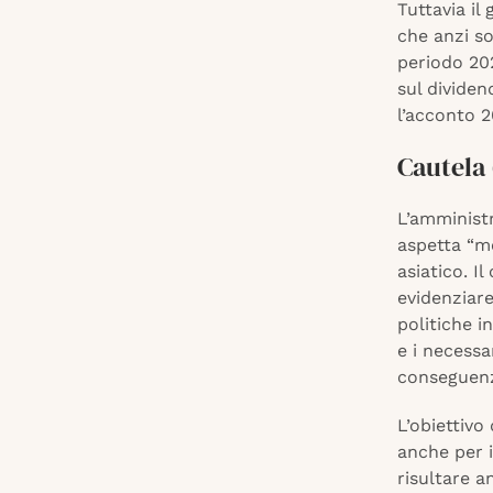
Tuttavia il
che anzi so
periodo 202
sul dividen
l’acconto 2
Cautela
L’amministr
aspetta “me
asiatico. I
evidenziare 
politiche i
e i necessa
conseguenz
L’obiettivo
anche per i
risultare a