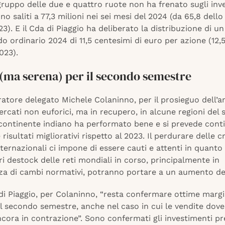
 gruppo delle due e quattro ruote non ha frenato sugli inv
no saliti a 77,3 milioni nei sei mesi del 2024 (da 65,8 dello
3). E il Cda di Piaggio ha deliberato la distribuzione di u
do ordinario 2024 di 11,5 centesimi di euro per azione (12,
023).
 (ma serena) per il secondo semestre
atore delegato Michele Colaninno, per il prosieguo dell’an
rcati non euforici, ma in recupero, in alcune regioni del 
l continente indiano ha performato bene e si prevede conti
risultati migliorativi rispetto al 2023. Il perdurare delle cr
nternazionali ci impone di essere cauti e attenti in quanto 
ri destock delle reti mondiali in corso, principalmente in
a di cambi normativi, potranno portare a un aumento dei
 di Piaggio, per Colaninno, “resta confermare ottime margi
l secondo semestre, anche nel caso in cui le vendite dov
ncora in contrazione”. Sono confermati gli investimenti pre