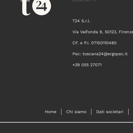
T24 S.r.l.
Via Valfonda 9, 50123, Firenz
CF. e P.I. 07100110480
Pec:
toscana24@ergopec.it
+39 055 27071
Home
Chi siamo
Dati societari