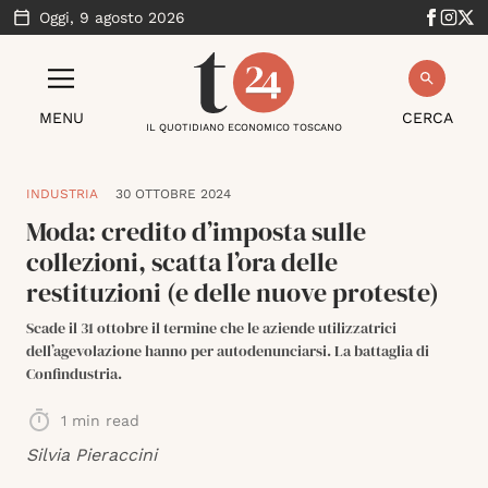
Oggi,
9 agosto 2026
MENU
CERCA
IL QUOTIDIANO ECONOMICO TOSCANO
INDUSTRIA
30 OTTOBRE 2024
Moda: credito d’imposta sulle
collezioni, scatta l’ora delle
restituzioni (e delle nuove proteste)
Scade il 31 ottobre il termine che le aziende utilizzatrici
dell’agevolazione hanno per autodenunciarsi. La battaglia di
Confindustria.
1
min read
Silvia Pieraccini