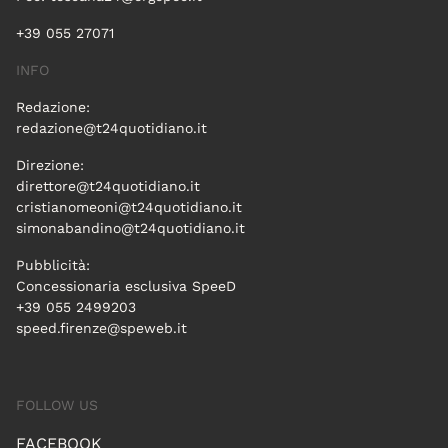
+39 055 27071
INFO
Redazione:
redazione@t24quotidiano.it
Direzione:
direttore@t24quotidiano.it
cristianomeoni@t24quotidiano.it
simonabandino@t24quotidiano.it
Pubblicità:
Concessionaria esclusiva SpeeD
+39 055 2499203
speed.firenze@speweb.it
FOLLOW US
FACEBOOK