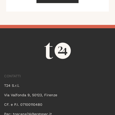
CONTATTI
T24 S.r.l.
Via Valfonda 9, 50123, Firenze
CF. e P.I. 07100110480
Pec:
toscana24@ergopec.it