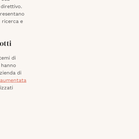
irettivo.
presentano
i ricerca e
otti
temi di
e hanno
azienda di
à aumentata
izzati