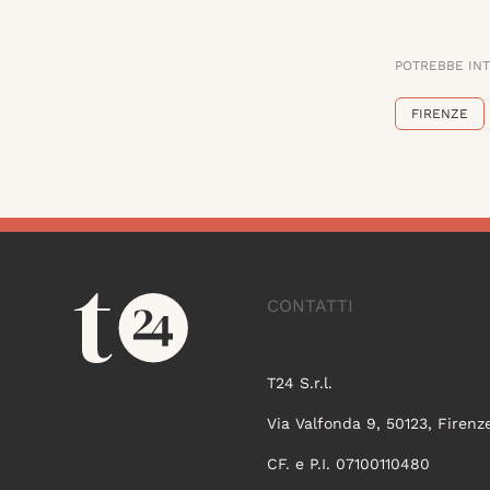
POTREBBE IN
FIRENZE
CONTATTI
T24 S.r.l.
Via Valfonda 9, 50123, Firenz
CF. e P.I. 07100110480