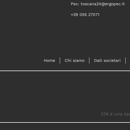
Pec:
toscana24@ergopec.it
+39 055 27071
Home
Chi siamo
Dati societari
t24 è una tes