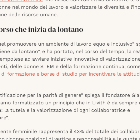
nne nel mondo del lavoro e valorizzare le diversità e l’in
one delle risorse umane.
rso che inizia da lontano
nel promuovere un ambiente di lavoro equo e inclusivo” s
viene da lontano”, e ha portato, nel corso del tempo, la re
empolese ad avviare iniziative innovative di valorizzazione
lenti, delle donne STEM e della formazione continua, com
i formazione e borse di studio per incentivare le attitud
tificazione per la parità di genere” spiega il fondatore G
iamo formalizzato un principio che in Livith è da sempre 
: la tutela e la valorizzazione di ogni collaboratrice e
re”.
nte femminile rappresenta il 43% del totale dei collabora
oro ricopre
posizioni di vertice e responsabilità e la quota