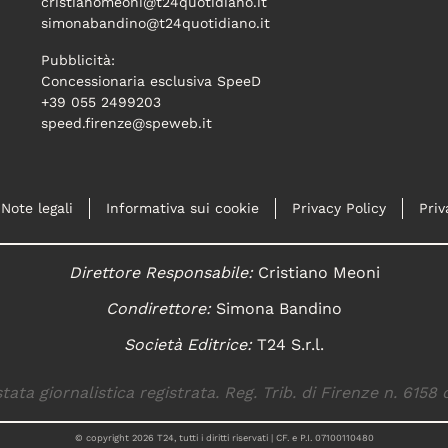
cristianomeoni@t24quotidiano.it
simonabandino@t24quotidiano.it
Pubblicità:
Concessionaria esclusiva SpeeD
+39 055 2499203
speed.firenze@speweb.it
Note legali
Informativa sui cookie
Privacy Policy
Priv
Direttore Responsabile:
Cristiano Meoni
Condirettore:
Simona Bandino
Società Editrice:
T24 S.r.l.
tata giornalistica registrata. Reg. Trib. di Firenze n. 6158 
© copyright
2026
T24, tutti i diritti riservati | CF. e P.I. 07100110480