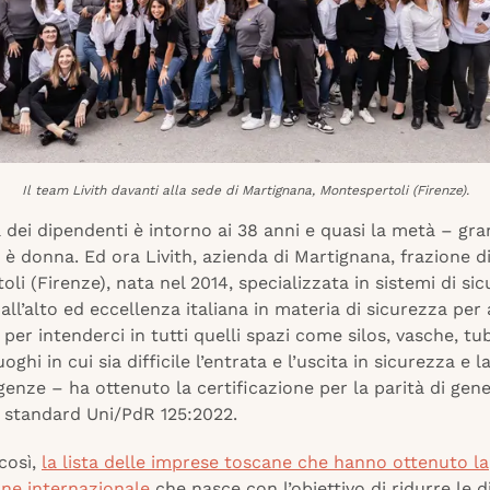
Il team Livith davanti alla sede di Martignana, Montespertoli (Firenze).
 dei dipendenti è intorno ai 38 anni e quasi la metà – gra
 è donna. Ed ora Livith, azienda di Martignana, frazione d
li (Firenze), nata nel 2014, specializzata in sistemi di si
all’alto ed eccellenza italiana in materia di sicurezza per
 per intenderci in tutti quelli spazi come silos, vasche, tu
uoghi in cui sia difficile l’entrata e l’uscita in sicurezza e 
enze – ha ottenuto la certificazione per la parità di gene
 standard Uni/PdR 125:2022.
 così,
la lista delle imprese toscane che hanno ottenuto la
one internazionale
che nasce con l’obiettivo di ridurre le d