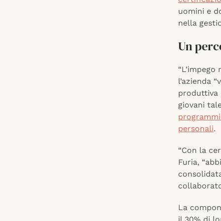
uomini e do
nella gesti
Un perco
“L’impego 
l’azienda “
produttiva 
giovani ta
programmi d
personali
.
“Con la cer
Furia, “abb
consolidata
collaborato
La compone
il 30% di l