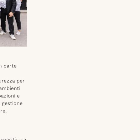
n parte
i
curezza per
 ambienti
bazioni e
la gestione
re,
isparità tra