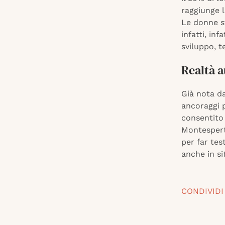
raggiunge 
Le donne s
infatti, inf
sviluppo, t
Realtà a
Già nota da
ancoraggi p
consentito 
Montesperto
per far test
anche in si
CONDIVIDI