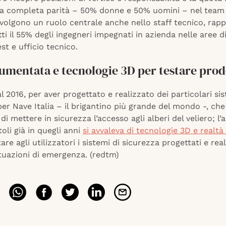
la completa parità – 50% donne e 50% uomini – nel team d
volgono un ruolo centrale anche nello staff tecnico, rap
atti il 55% degli ingegneri impegnati in azienda nelle aree d
est e ufficio tecnico.
umentata e tecnologie 3D per testare prod
l 2016, per aver progettato e realizzato dei particolari sis
er Nave Italia – il brigantino più grande del mondo -, ch
di mettere in sicurezza l’accesso agli alberi del veliero; l’
li già in quegli anni
si avvaleva di tecnologie 3D e realt
are agli utilizzatori i sistemi di sicurezza progettati e real
tuazioni di emergenza. (redtm)