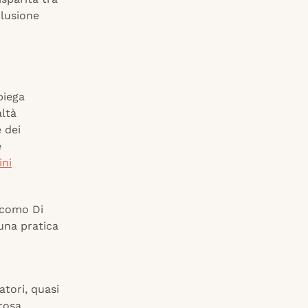
clusione
piega
altà
 dei
e
ini
iacomo Di
una pratica
tori, quasi
 rosa