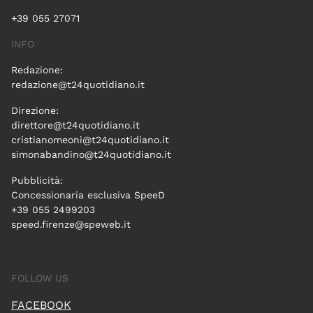
+39 055 27071
INFO
Redazione:
redazione@t24quotidiano.it
Direzione:
direttore@t24quotidiano.it
cristianomeoni@t24quotidiano.it
simonabandino@t24quotidiano.it
Pubblicità:
Concessionaria esclusiva SpeeD
+39 055 2499203
speed.firenze@speweb.it
FOLLOW US
FACEBOOK