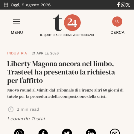
Oggi,
9 agosto 2026
MENU
CERCA
IL QUOTIDIANO ECONOMICO TOSCANO
INDUSTRIA
21 APRILE 2026
Liberty Magona ancora nel limbo,
Trasteel ha presentato la richiesta
per l’affitto
Nuovo round al Mimit: dal Tribunale di Firenze altri 60 giorni di
tutele per la procedura della composizione della crisi.
2
min read
Leonardo Testai