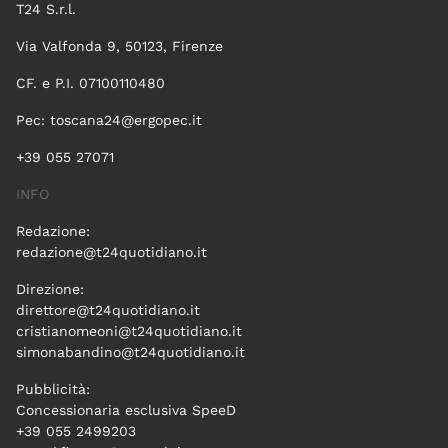
T24 S.r.l.
Via Valfonda 9, 50123, Firenze
CF. e P.I. 07100110480
Pec:
toscana24@ergopec.it
+39 055 27071
INFO
Redazione:
redazione@t24quotidiano.it
Direzione:
direttore@t24quotidiano.it
cristianomeoni@t24quotidiano.it
simonabandino@t24quotidiano.it
Pubblicità:
Concessionaria esclusiva SpeeD
+39 055 2499203