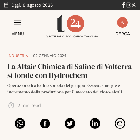
Oggi,
8 agosto 2026
MENU
CERCA
IL QUOTIDIANO ECONOMICO TOSCANO
INDUSTRIA
02 GENNAIO 2024
La Altair Chimica di Saline di Volterra
si fonde con Hydrochem
Operazione fra le due società del gruppo Esseco: sinergie e
incremento della produzione per il mercato dei cloro-alcali.
2
min read