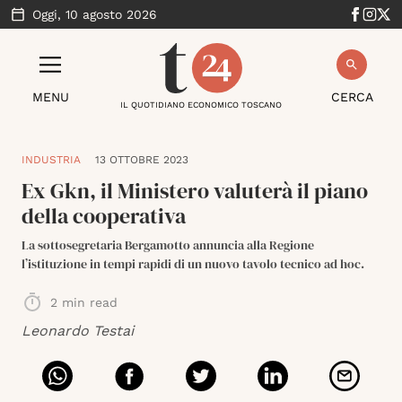
Oggi,
10 agosto 2026
MENU
CERCA
IL QUOTIDIANO ECONOMICO TOSCANO
INDUSTRIA
13 OTTOBRE 2023
Ex Gkn, il Ministero valuterà il piano
della cooperativa
La sottosegretaria Bergamotto annuncia alla Regione
l’istituzione in tempi rapidi di un nuovo tavolo tecnico ad hoc.
2
min read
Leonardo Testai