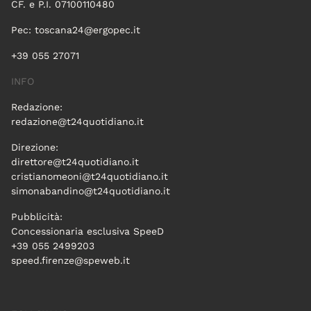
CF. e P.I. 07100110480
Pec:
toscana24@ergopec.it
+39 055 27071
INFO
Redazione:
redazione@t24quotidiano.it
Direzione:
direttore@t24quotidiano.it
cristianomeoni@t24quotidiano.it
simonabandino@t24quotidiano.it
Pubblicità:
Concessionaria esclusiva SpeeD
+39 055 2499203
speed.firenze@speweb.it