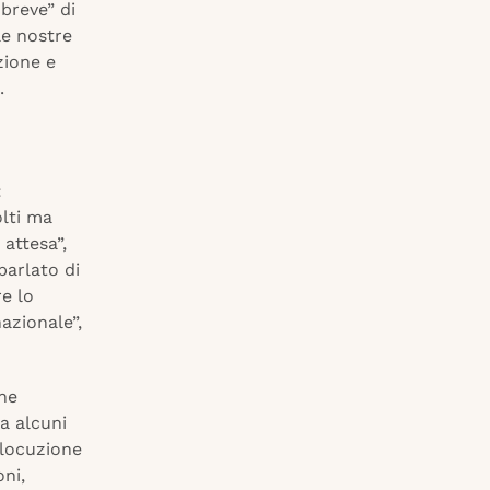
breve” di
le nostre
zione e
.
:
olti ma
 attesa”,
parlato di
re lo
azionale”,
ene
a alcuni
rlocuzione
oni,