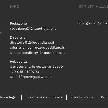
INFO
ISCRIVITI ALL
Redazione:
Coming soon! L'iscrizi
redazione@t24quotidiano.it
e
Direzione:
direttore@t24quotidiano.it
cristianomeoni@t24quotidiano.it
simonabandino@t24quotidiano.it
Pubblicità:
Concessionaria esclusiva SpeeD
+39 055 2499203
speed.firenze@speweb.it
Note legali
Informativa sui cookie
Privacy Policy
Priv