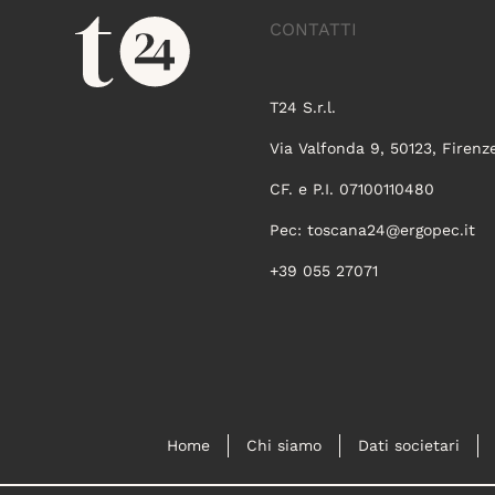
CONTATTI
T24 S.r.l.
Via Valfonda 9, 50123, Firenz
CF. e P.I. 07100110480
Pec:
toscana24@ergopec.it
+39 055 27071
Home
Chi siamo
Dati societari