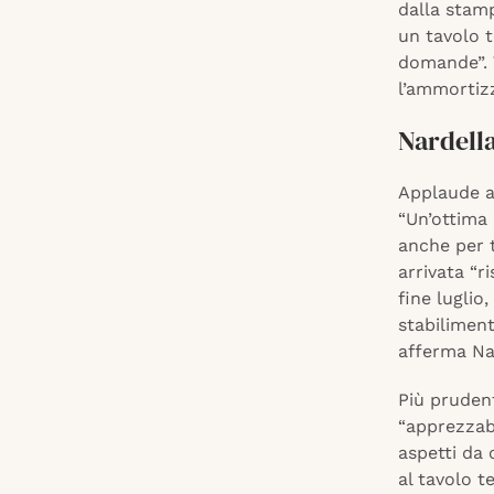
dalla stamp
un tavolo t
domande”. 
l’ammortiz
Nardell
Applaude al
“Un’ottima 
anche per t
arrivata “r
fine luglio,
stabiliment
afferma Na
Più prudent
“apprezzabi
aspetti da 
al tavolo t