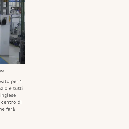
uto
vato per 1
zio e tutti
 inglese
n centro di
he farà