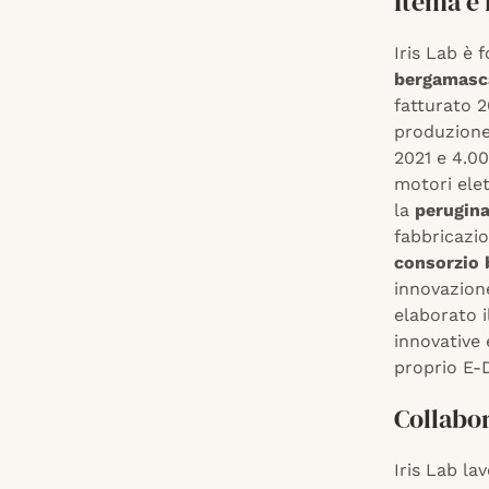
Itema e 
Iris Lab è 
bergamasc
fatturato 2
produzione 
2021 e 4.00
motori elet
la
perugina
fabbricazio
consorzio b
innovazione
elaborato i
innovative 
proprio E-D
Collabor
Iris Lab la