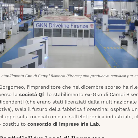
 stabilimento Gkn di Campi Bisenzio (Firenze) che produceva semiassi per a
Borgomeo, l’imprenditore che nel dicembre scorso ha rile
verso la
società Qf
, lo stabilimento ex-Gkn di Campi Bisen
dipendenti (che erano stati licenziati dalla multinazionale
tive), svela il futuro della fabbrica fiorentina: ospiterà u
viluppo sulla meccatronica e sull’elettronica industriale, c
o costituito
consorzio di imprese Iris Lab
.