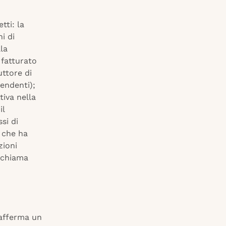
tti: la
ni di
lla
 fatturato
ttore di
pendenti);
tiva nella
il
si di
e che ha
zioni
i chiama
– afferma un