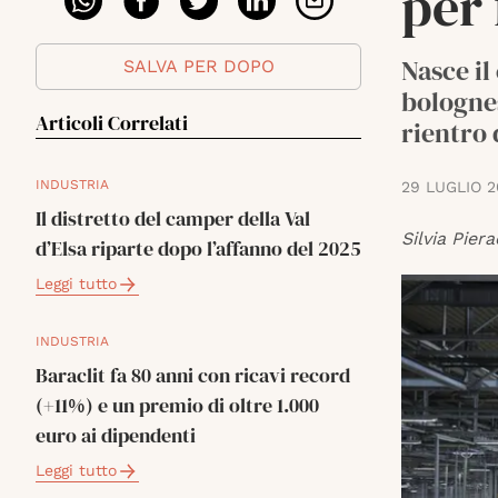
per 
Nasce il
SALVA PER DOPO
bolognes
Articoli Correlati
rientro 
INDUSTRIA
29 LUGLIO 2
Il distretto del camper della Val
Silvia Piera
d’Elsa riparte dopo l’affanno del 2025
Leggi tutto
INDUSTRIA
Baraclit fa 80 anni con ricavi record
(+11%) e un premio di oltre 1.000
euro ai dipendenti
Leggi tutto