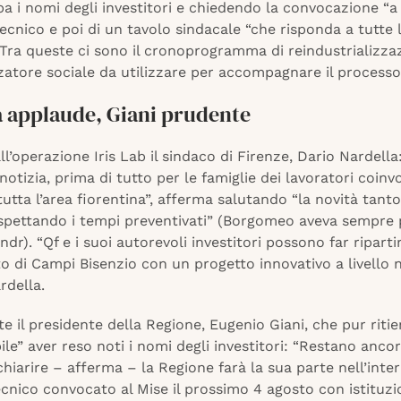
a i nomi degli investitori e chiedendo la convocazione “a 
ecnico e poi di un tavolo sindacale “che risponda a tutte 
Tra queste ci sono il cronoprogramma di reindustrializza
zatore sociale da utilizzare per accompagnare il processo
a applaude, Giani prudente
l’operazione Iris Lab il sindaco di Firenze, Dario Nardella
notizia, prima di tutto per le famiglie dei lavoratori coinv
utta l’area fiorentina”, afferma salutando “la novità tanto
ispettando i tempi preventivati” (Borgomeo aveva sempre 
 ndr). “Qf e i suoi autorevoli investitori possono far riparti
o di Campi Bisenzio con un progetto innovativo a livello n
rdella.
e il presidente della Regione, Eugenio Giani, che pur riti
le” aver reso noti i nomi degli investitori: “Restano ancor
chiarire – afferma – la Regione farà la sua parte nell’inte
ecnico convocato al Mise il prossimo 4 agosto con istituzi