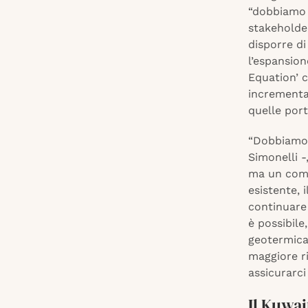
“dobbiamo a
stakeholder
disporre di
l’espansion
Equation’ c
incrementan
quelle port
“Dobbiamo a
Simonelli -
ma un comb
esistente, 
continuare 
è possibil
geotermica 
maggiore r
assicurarci 
Il Kuwai