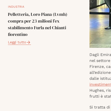
INDUSTRIA
Pelletteria, Loro Piana (Lvmh)
compra per 23 milioni l’ex
stabilimento Furla nel Chianti
fiorentino
Leggi tutto
Dagli Emira
nel settore
Firenze, c
all’edizion
dalle istit
investiment
Hughes, ri
frutti è st
Si tratta di