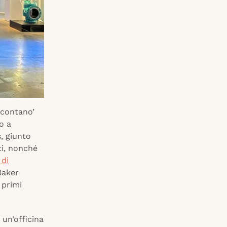
e contano’
o a
, giunto
ti, nonché
 di
 Baker
 primi
 un’officina