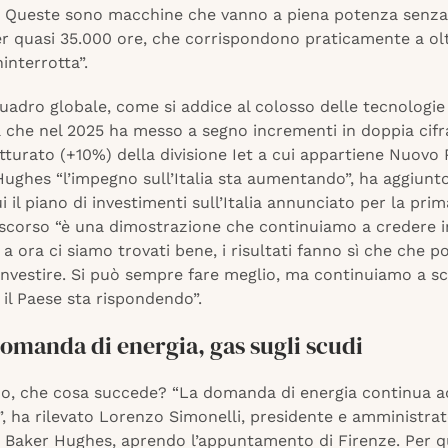
. Queste sono macchine che vanno a piena potenza senza
er quasi 35.000 ore, che corrispondono praticamente a ol
ninterrotta”.
uadro globale, come si addice al colosso delle tecnologie
a che nel 2025 ha messo a segno incrementi in doppia cifr
tturato (+10%) della divisione Iet a cui appartiene Nuovo 
ughes “l’impegno sull’Italia sta aumentando”, ha aggiunt
 il piano di investimenti sull’Italia annunciato per la prim
scorso “è una dimostrazione che continuiamo a credere 
 a ora ci siamo trovati bene, i risultati fanno sì che che po
 investire. Si può sempre fare meglio, ma continuiamo a 
 il Paese sta rispondendo”.
domanda di energia, gas sugli scudi
o, che cosa succede? “La domanda di energia continua a
, ha rilevato Lorenzo Simonelli, presidente e amministra
i Baker Hughes, aprendo l’appuntamento di Firenze. Per 