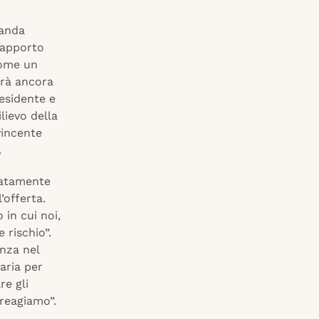
manda
 rapporto
come un
arà ancora
residente e
lievo della
vincente
.
diatamente
’offerta.
 in cui noi,
 rischio”.
nza nel
aria per
re gli
 reagiamo”.