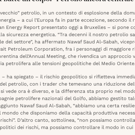
“vecchio” petrolio, in un contesto di esplosione della do
energia – a cui l’Europa fa in parte eccezione, secondo il
ian Energy Report presentato oggi a Bruxelles – si pone 
lla sicurezza energetica. “Tra decenni il nostro petrolio s
tale del settore”, ha affermato Nawaf Saud Al-Sabah, vicep
it Petroleum Corporation, fra i personaggi di maggiore ri
orentina dell’Annual Meeting, che rivendica un approccio 
ria petrolifera alle tensioni geopolitiche del Medio Oriente
 – ha spiegato – il rischio geopolitico si rifletteva imme
del petrolio, con i trader che temevano una riduzione dell
si vede ora è diverso, e la differenza sta proprio nel modo
nie petrolifere nazionali del Golfo, abbiamo gestito tale
 aggiunto Nawaf Saud Al-Sabah, “abbiamo una certa resilie
al mondo che disponiamo della capacità produttiva necess
i rischi”. D’altro canto, sottolinea, “non possiamo controlla
politici dei rischi, ma possiamo controllare il modo in cui