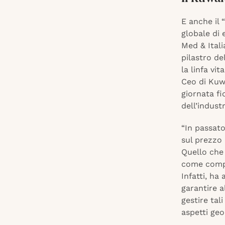
E anche il 
globale di 
Med & Ital
pilastro de
la linfa vi
Ceo di Kuwa
giornata fi
dell’indust
“In passato
sul prezzo 
Quello che 
come compag
Infatti, ha
garantire 
gestire tal
aspetti geo