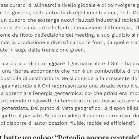
ssicurarci di allinearci a livello globale e di coinvolgere g
 dei governi, delle autorità di regolamentazione, delle On
 un quadro che sostenga nuovi risultati industriali radicali
e energetica da tutte le fonti”. L’equazione dell’energia, ‘
ome da titolo dell’edizione del meeting, a suo giudizio si r
do la produzione e diversificando le fonti, da quelle trad
ate in auge dalla transizione green.
ssicurarci di incoraggiare il gas naturale e il Gnl – ha p
, una risorsa abbondante che non è un combustibile di tr
ustibile di destinazione. Se si considera la crescente d
il gas naturale e il Gnl rappresentano una strada verso il 
a potenziare l’energia geotermica: ciò che prima era impo
e, ottenendo megawatt da temperature più basse attraverso
potenziata. Dal punto di vista geografico, la disponibilit
ispetto al passato. Se si considera il quadro normativo, 
di disporre di autorizzazioni fluide, rapide ed efficienti”.
t batte un colpo: “Petrolio ancora centrale