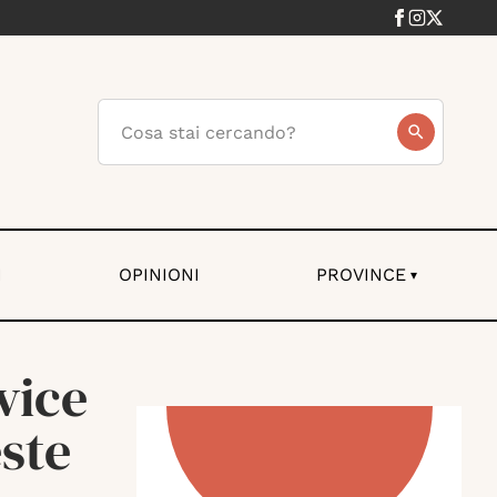
I
OPINIONI
PROVINCE
▾
vice
ste