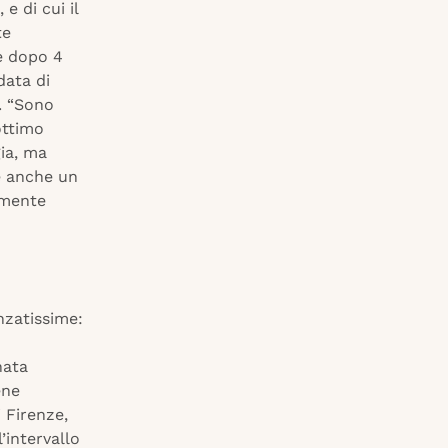
e di cui il
te
e dopo 4
data di
. “Sono
ottimo
ia, ma
’è anche un
rmente
nzatissime:
nata
ene
 Firenze,
’intervallo