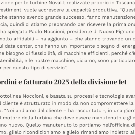
ione per le turbine NovaLt realizzate proprio in Toscana, 
vestimenti vuole accrescere la capacità produttiva. “Ques
che stanno avendo grande successo, fanno manutenzion
cia, quindi ci stiamo preparando per ricevere la prima on
 ha spiegato Paolo Noccioni, presidente di Nuovo Pignone
olto affidabili – ha aggiunto – che stanno trovando un 
ui data center, che hanno un importante bisogno di energ
 bisogno di flessibilità, di macchine efficienti, perché c
tenibilità, e le nostre macchine, diciamo, sono particola
r per questo tipo di servizio”.
rdini e fatturato 2025 della divisione Iet
 sottolinea Noccioni, è basata su processi e tecnologie ava
 al cliente è strutturato in modo da non compromettere la
à. “Noi andiamo dal cliente – ha raccontato -, in una gior
il motore della turbina che deve essere manutenuto e gli
no nuovo. Quello manutenuto lo portiamo nell’officina di
o, glielo ricondizioniamo e glielo rimandiamo indietro all