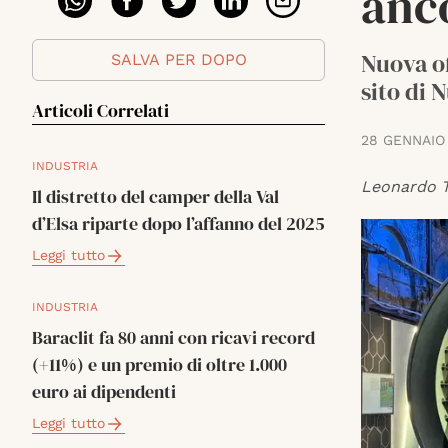
anc
Nuova of
SALVA PER DOPO
sito di 
Articoli Correlati
28 GENNAIO
INDUSTRIA
Leonardo T
Il distretto del camper della Val
d’Elsa riparte dopo l’affanno del 2025
Leggi tutto
INDUSTRIA
Baraclit fa 80 anni con ricavi record
(+11%) e un premio di oltre 1.000
euro ai dipendenti
Leggi tutto