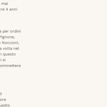
 mai
tre 4 anni
a per ordini
Pignone,
o Noccioni,
a volta nel
in questo
i si
scommettere
d
tore
questo