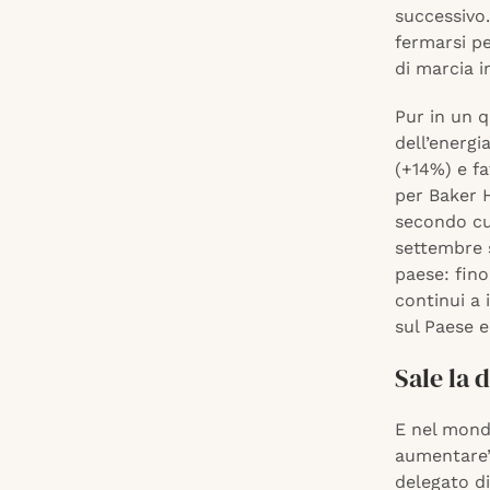
successivo
fermarsi p
di marcia i
Pur in un q
dell’energi
(+14%) e fa
per Baker H
secondo cui
settembre 
paese: fino
continui a
sul Paese e
Sale la 
E nel mond
aumentare”
delegato d