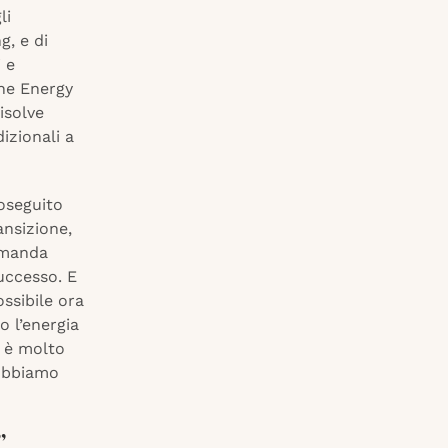
li
g, e di
 e
The Energy
isolve
izionali a
roseguito
ansizione,
omanda
successo. E
ssibile ora
 l’energia
à è molto
dobbiamo
”