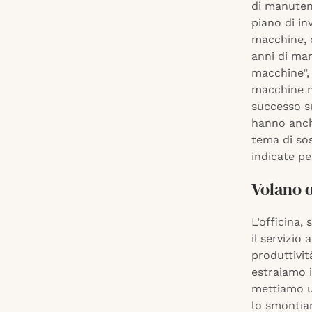
di manutenz
piano di in
macchine, 
anni di mar
macchine”,
macchine m
successo s
hanno anche
tema di sos
indicate pe
Volano o
L’officina,
il servizio
produttivit
estraiamo 
mettiamo u
lo smontiam