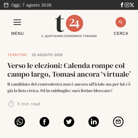
Oggi,
7 agosto 2026
MENU
CERCA
IL QUOTIDIANO ECONOMICO TOSCANO
TERRITORI
22 AGOSTO 2025
Verso le elezioni: Calenda rompe col
campo largo, Tomasi ancora ‘virtuale’
Il candidato del centrodestra non è ancora ufficiale ma per lui c’è
già la lista civica. Pd in subbuglio: sarà listino bloccato?
5
min read