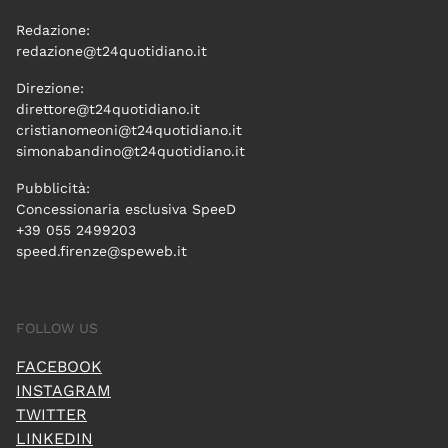
Redazione:
redazione@t24quotidiano.it
Direzione:
direttore@t24quotidiano.it
cristianomeoni@t24quotidiano.it
simonabandino@t24quotidiano.it
Pubblicità:
Concessionaria esclusiva SpeeD
+39 055 2499203
speed.firenze@speweb.it
FOLLOW US
FACEBOOK
INSTAGRAM
TWITTER
LINKEDIN