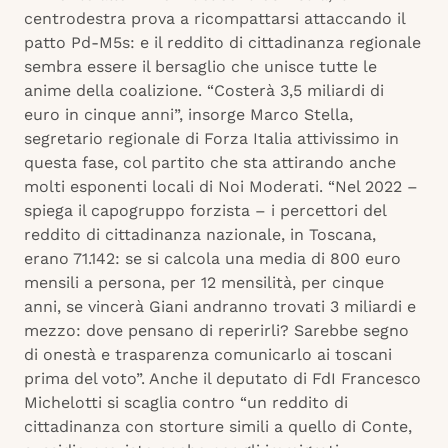
centrodestra prova a ricompattarsi attaccando il
patto Pd-M5s: e il reddito di cittadinanza regionale
sembra essere il bersaglio che unisce tutte le
anime della coalizione. “Costerà 3,5 miliardi di
euro in cinque anni”, insorge Marco Stella,
segretario regionale di Forza Italia attivissimo in
questa fase, col partito che sta attirando anche
molti esponenti locali di Noi Moderati. “Nel 2022 –
spiega il capogruppo forzista – i percettori del
reddito di cittadinanza nazionale, in Toscana,
erano 71.142: se si calcola una media di 800 euro
mensili a persona, per 12 mensilità, per cinque
anni, se vincerà Giani andranno trovati 3 miliardi e
mezzo: dove pensano di reperirli? Sarebbe segno
di onestà e trasparenza comunicarlo ai toscani
prima del voto”. Anche il deputato di FdI Francesco
Michelotti si scaglia contro “un reddito di
cittadinanza con storture simili a quello di Conte,