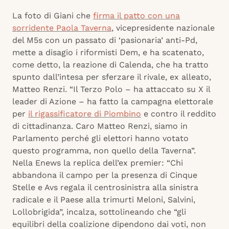
La foto di Giani che
firma il patto con una
sorridente Paola Taverna
, vicepresidente nazionale
del M5s con un passato di ‘pasionaria’ anti-Pd,
mette a disagio i riformisti Dem, e ha scatenato,
come detto, la reazione di Calenda, che ha tratto
spunto dall’intesa per sferzare il rivale, ex alleato,
Matteo Renzi. “Il Terzo Polo – ha attaccato su X il
leader di Azione – ha fatto la campagna elettorale
per
il rigassificatore di Piombino
e contro il reddito
di cittadinanza. Caro Matteo Renzi, siamo in
Parlamento perché gli elettori hanno votato
questo programma, non quello della Taverna”.
Nella Enews la replica dell’ex premier: “Chi
abbandona il campo per la presenza di Cinque
Stelle e Avs regala il centrosinistra alla sinistra
radicale e il Paese alla trimurti Meloni, Salvini,
Lollobrigida”, incalza, sottolineando che “gli
equilibri della coalizione dipendono dai voti, non