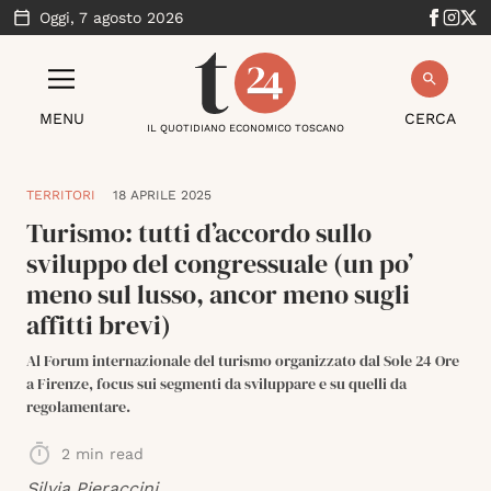
Oggi,
7 agosto 2026
MENU
CERCA
IL QUOTIDIANO ECONOMICO TOSCANO
TERRITORI
18 APRILE 2025
Turismo: tutti d’accordo sullo
sviluppo del congressuale (un po’
meno sul lusso, ancor meno sugli
affitti brevi)
Al Forum internazionale del turismo organizzato dal Sole 24 Ore
a Firenze, focus sui segmenti da sviluppare e su quelli da
regolamentare.
2
min read
Silvia Pieraccini