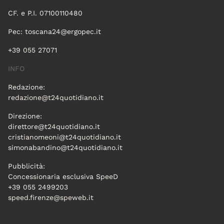
CF. e P.I. 07100110480
Pec:
toscana24@ergopec.it
+39 055 27071
INFO
Redazione:
redazione@t24quotidiano.it
Direzione:
direttore@t24quotidiano.it
cristianomeoni@t24quotidiano.it
simonabandino@t24quotidiano.it
Pubblicità:
Concessionaria esclusiva SpeeD
+39 055 2499203
speed.firenze@speweb.it