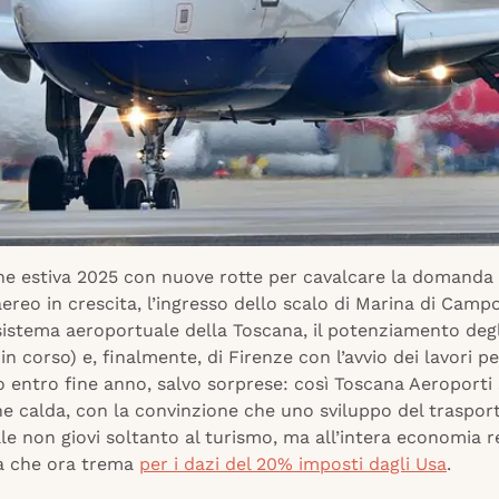
ne estiva 2025 con nuove rotte per cavalcare la domanda 
ereo in crescita, l’ingresso dello scalo di Marina di Campo 
sistema aeroportuale della Toscana, il potenziamento degl
à in corso) e, finalmente, di Firenze con l’avvio dei lavori p
o entro fine anno, salvo sorprese: così Toscana Aeroporti 
ne calda, con la convinzione che uno sviluppo del traspor
e non giovi soltanto al turismo, ma all’intera economia r
ia che ora trema
per i dazi del 20% imposti dagli Usa
.