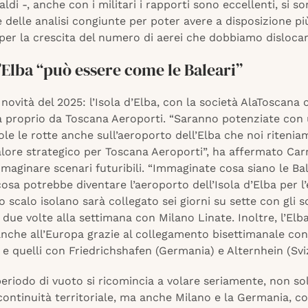
ldi -, anche con i militari i rapporti sono eccellenti, si s
delle analisi congiunte per poter avere a disposizione pi
per la crescita del numero di aerei che dobbiamo dislocare
d’Elba “può essere come le Baleari”
a novità del 2025: l’Isola d’Elba, con la società AlaToscana 
a proprio da Toscana Aeroporti. “Saranno potenziate co
le le rotte anche sull’aeroporto dell’Elba che noi riteni
lore strategico per Toscana Aeroporti”, ha affermato Carr
maginare scenari futuribili. “Immaginate cosa siano le Bal
osa potrebbe diventare l’aeroporto dell’Isola d’Elba per 
o scalo isolano sarà collegato sei giorni su sette con gli sc
 due volte alla settimana con Milano Linate. Inoltre, l’Elb
nche all’Europa grazie al collegamento bisettimanale c
e quelli con Friedrichshafen (Germania) e Alternhein (Svi
riodo di vuoto si ricomincia a volare seriamente, non sol
continuità territoriale, ma anche Milano e la Germania, co