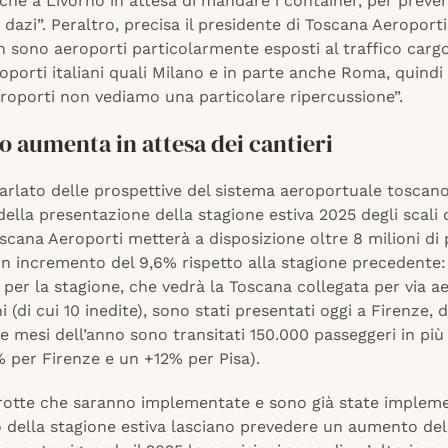
che a Livorno in attesa di mandare i container, per preve
i dazi”. Peraltro, precisa il presidente di Toscana Aeroporti
 sono aeroporti particolarmente esposti al traffico cargo
roporti italiani quali Milano e in parte anche Roma, quind
roporti non vediamo una particolare ripercussione”.
ico aumenta in attesa dei cantieri
arlato delle prospettive del sistema aeroportuale toscano
ella presentazione della stagione estiva 2025 degli scali d
scana Aeroporti metterà a disposizione oltre 8 milioni di 
n incremento del 9,6% rispetto alla stagione precedente: 
per la stagione, che vedrà la Toscana collegata per via a
i (di cui 10 inedite), sono stati presentati oggi a Firenze,
re mesi dell’anno sono transitati 150.000 passeggeri in più
 per Firenze e un +12% per Pisa).
rotte che saranno implementate e sono già state implem
 della stagione estiva lasciano prevedere un aumento del t