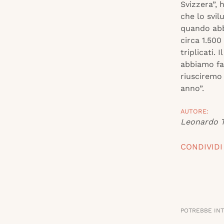
Svizzera”, 
che lo svil
quando abbi
circa 1.500
triplicati.
abbiamo fat
riusciremo 
anno”.
AUTORE:
Leonardo T
CONDIVIDI
POTREBBE IN