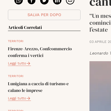
cant
“Un mese
SALVA PER DOPO
comincia
Articoli Correlati
l’estate
TERRITORI
03 APRILE 2
Firenze-Arezzo, Confcommercio
Leonardo T
conferma i vertici
Leggi tutto
TERRITORI
Lunigiana a caccia di turismo e
calano le imprese
Leggi tutto