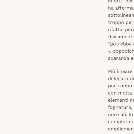
infatti “pe
ha afferma
sottolinea
troppo perc
rifatta, pe
fisicamente
“potrebbe 
-, dopodich
speranza è 
Più lineare
delegato di
purtroppo 
con molta a
elementi ne
fognatura, 
normali. Io
completato,
ampliamento