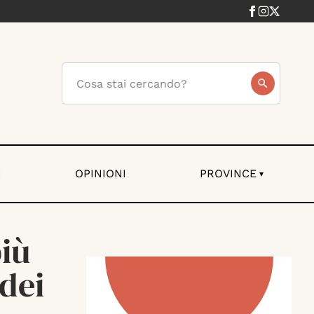
I
OPINIONI
PROVINCE
▾
iù
 dei