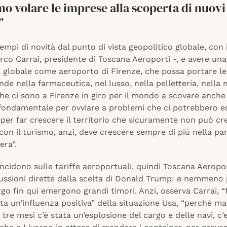
o volare le imprese alla scoperta di nuovi
”
empi di novità dal punto di vista geopolitico globale, con 
co Carrai, presidente di Toscana Aeroporti -, e avere una
a globale come aeroporto di Firenze, che possa portare le
nde nella farmaceutica, nel lusso, nella pelletteria, nella
he ci sono a Firenze in giro per il mondo a scovare anche
 fondamentale per ovviare a problemi che ci potrebbero es
er far crescere il territorio che sicuramente non può cr
con il turismo, anzi, deve crescere sempre di più nella pa
era”.
incidono sulle tariffe aeroportuali, quindi Toscana Aeropo
ussioni dirette dalla scelta di Donald Trump: e nemmeno p
rgo fin qui emergono grandi timori. Anzi, osserva Carrai, “
ata un’influenza positiva” della situazione Usa, “perché m
i tre mesi c’è stata un’esplosione del cargo e delle navi, c’