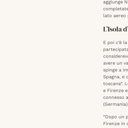
aggiunge Na
completate 
lato aereo 
L’Isola 
E poi c’è l
partecipat
considerevo
avere un va
spinge a im
Spagna, e c
toscana”. L
e Firenze e
connesso a
(Germania) 
“Dopo un pe
Firenze in 