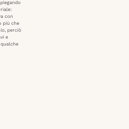
 spiegando
riale:
va con
o più che
io, perciò
vi e
a qualche