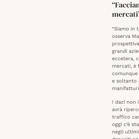
“Facciam
mercati
“Siamo in t
osserva Mar
prospettiv
grandi azie
eccetera, c
mercati, è
comunque p
e soltanto 
manifatturi
I dazi non 
avrà riperc
traffico ca
oggi c’è st
negli ultim