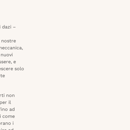
i dazi –
 nostre
 meccanica,
 nuovi
sere, e
escere solo
rte
rti non
er il
fino ad
ai come
erano i