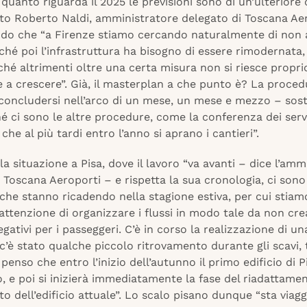
r quanto riguarda il 2025 le previsioni sono di un’ulteriore 
to Roberto Naldi, amministratore delegato di Toscana Aer
ndo che “a Firenze stiamo cercando naturalmente di non 
hé poi l’infrastruttura ha bisogno di essere rimodernata, 
rché altrimenti oltre una certa misura non si riesce propri
 a crescere”. Già, il masterplan a che punto è? La proced
concludersi nell’arco di un mese, un mese e mezzo – sost
é ci sono le altre procedure, come la conferenza dei servi
che al più tardi entro l’anno si aprano i cantieri”.
 la situazione a Pisa, dove il lavoro “va avanti – dice l’amm
 Toscana Aeroporti – e rispetta la sua cronologia, ci sono 
che stanno ricadendo nella stagione estiva, per cui stia
ttenzione di organizzare i flussi in modo tale da non cre
gativi per i passeggeri. C’è in corso la realizzazione di un
c’è stato qualche piccolo ritrovamento durante gli scavi, 
 penso che entro l’inizio dell’autunno il primo edificio di P
 e poi si inizierà immediatamente la fase del riadattame
 dell’edificio attuale”. Lo scalo pisano dunque “sta viag