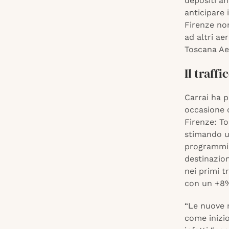
depositi an
anticipare 
Firenze non
ad altri ae
Toscana Ae
Il traff
Carrai ha p
occasione d
Firenze: To
stimando u
programmi 
destinazion
nei primi t
con un +8%
“Le nuove 
come inizio