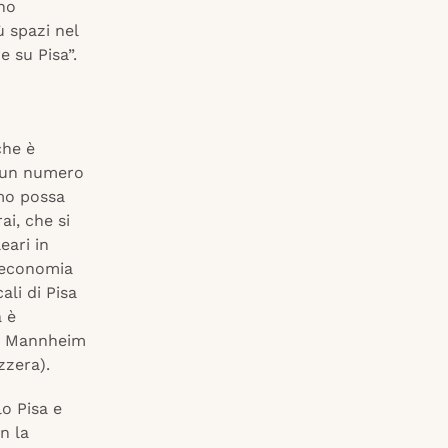
ono
ù spazi nel
 su Pisa”.
che è
n un numero
amo possa
ai, che si
eari in
l’economia
ali di Pisa
a è
on Mannheim
zzera).
o Pisa e
n la