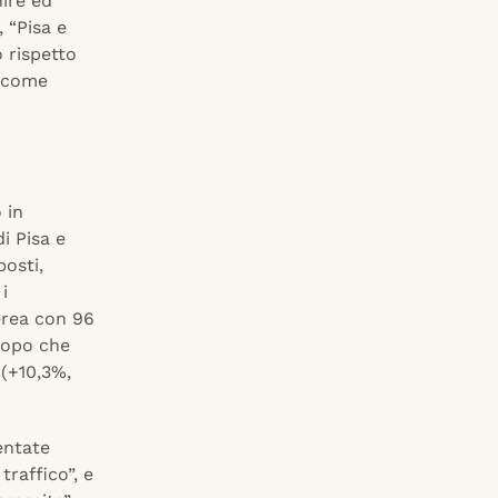
nire ed
, “Pisa e
 rispetto
i come
 in
i Pisa e
posti,
i
erea con 96
 dopo che
 (+10,3%,
entate
raffico”, e