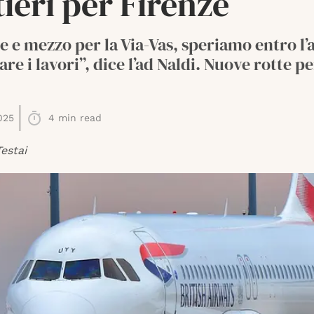
ieri per Firenze
 e mezzo per la Via-Vas, speriamo entro l’
re i lavori”, dice l’ad Naldi. Nuove rotte pe
025
4
min read
estai