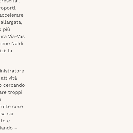
crescita”,
oporti,
accelerare
allargata,
o più
ura Via-Vas
iene Naldi
zi: la
inistratore
attività
mo cercando
are troppi
a
tutte cose
isa sia
nto e
giando –