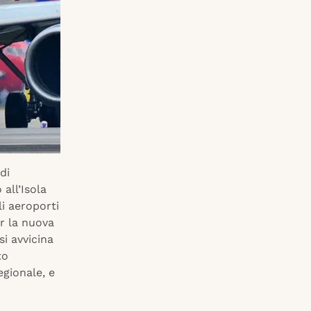
di
all’Isola
i aeroporti
er la nuova
si avvicina
to
egionale, e