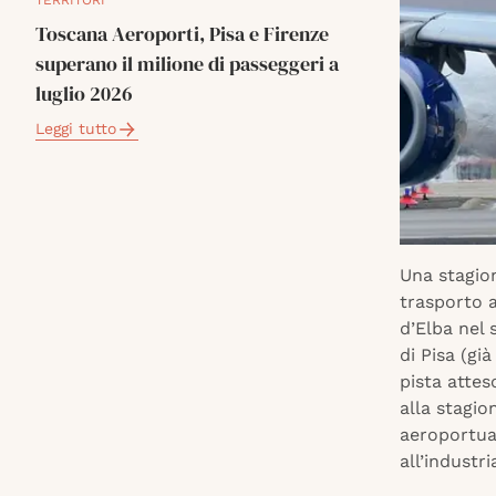
TERRITORI
Toscana Aeroporti, Pisa e Firenze
superano il milione di passeggeri a
luglio 2026
Leggi tutto
Una stagio
trasporto a
d’Elba nel 
di Pisa (gi
pista attes
alla stagio
aeroportual
all’industr