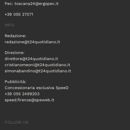
Pec:
toscana24@ergopec.it
+39 055 27071
INFO
Redazione:
redazione@t24quotidiano.it
Direzione:
direttore@t24quotidiano.it
cristianomeoni@t24quotidiano.it
simonabandino@t24quotidiano.it
Pubblicità:
Concessionaria esclusiva SpeeD
+39 055 2499203
speed.firenze@speweb.it
FOLLOW US