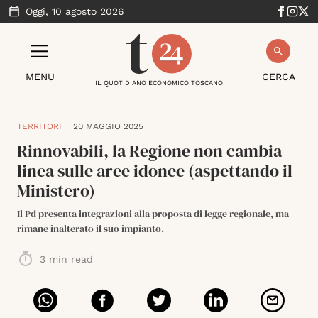
Oggi,
10 agosto 2026
MENU
CERCA
IL QUOTIDIANO ECONOMICO TOSCANO
TERRITORI
20 MAGGIO 2025
Rinnovabili, la Regione non cambia
linea sulle aree idonee (aspettando il
Ministero)
Il Pd presenta integrazioni alla proposta di legge regionale, ma
rimane inalterato il suo impianto.
3
min read