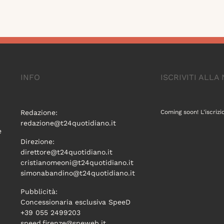
INFO
ISCRIVITI ALL
Redazione:
Coming soon! L'iscrizi
redazione@t24quotidiano.it
e
Direzione:
direttore@t24quotidiano.it
cristianomeoni@t24quotidiano.it
simonabandino@t24quotidiano.it
Pubblicità:
Concessionaria esclusiva SpeeD
+39 055 2499203
speed.firenze@speweb.it