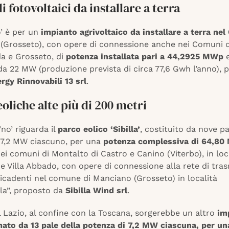
li fotovoltaici da installare a terra
o’ è per un
impianto agrivoltaico da installare a terra ne
(Grosseto), con opere di connessione anche nei Comuni d
a e Grosseto, di
potenza installata pari a 44,2925 MWp
a 22 MW (produzione prevista di circa 77,6 Gwh l’anno), 
rgy Rinnovabili 13 srl
.
eoliche alte più di 200 metri
‘no’ riguarda il
parco eolico ‘Sibilla’
, costituito da nove pa
 7,2 MW ciascuno, per una
potenza complessiva di 64,8
nei comuni di Montalto di Castro e Canino (Viterbo), in loc
e Villa Abbado, con opere di connessione alla rete di tra
icadenti nel comune di Manciano (Grosseto) in località
la”, proposto da
Sibilla Wind srl
.
 Lazio, al confine con la Toscana, sorgerebbe un altro
im
mato da 13 pale della potenza di 7,2 MW ciascuna, per u