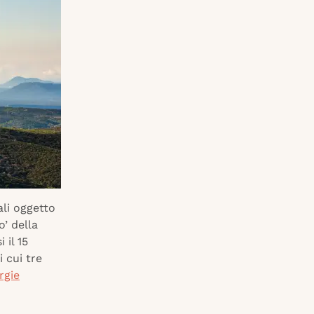
ali oggetto
’ della
 il 15
di cui tre
rgie