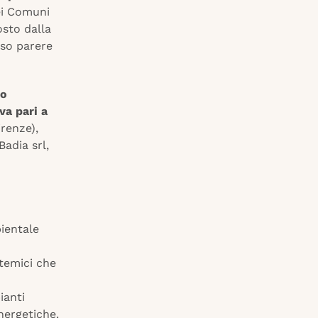
ei Comuni
osto dalla
sso parere
co
va pari a
irenze),
adia srl,
bientale
stemici che
ianti
nergetiche.