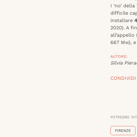
I ‘no’ dell
difficile c
installare
4
2020). A f
all’appello
667 Mw), e s
AUTORE:
Silvia Piera
CONDIVIDI
POTREBBE IN
FIRENZE