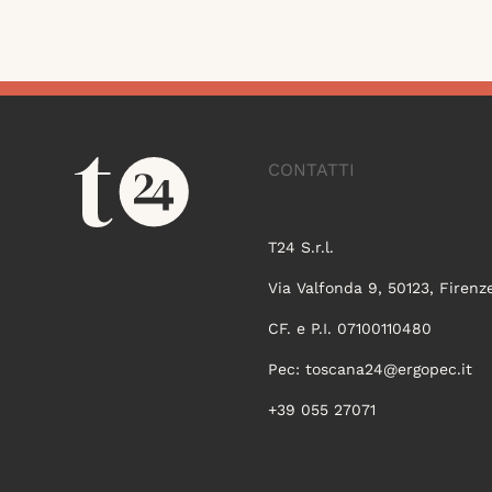
CONTATTI
T24 S.r.l.
Via Valfonda 9, 50123, Firenz
CF. e P.I. 07100110480
Pec:
toscana24@ergopec.it
+39 055 27071