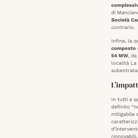
complessi
di Manciano
Società Ca
contrario.
Infine, la 
composto d
54 MW
, da
località La
subentrata 
L’impatt
In tutti e 
definito “
mitigabile 
caratterizz
d’intervent
rinnovabili