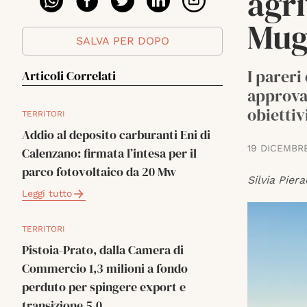
agr
Mug
SALVA PER DOPO
I pareri
Articoli Correlati
approvat
obiettiv
TERRITORI
Addio al deposito carburanti Eni di
19 DICEMBR
Calenzano: firmata l’intesa per il
parco fotovoltaico da 20 Mw
Silvia Piera
Leggi tutto
TERRITORI
Pistoia-Prato, dalla Camera di
Commercio 1,3 milioni a fondo
perduto per spingere export e
transizione 5.0