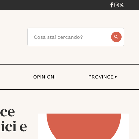
I
OPINIONI
PROVINCE
▾
ice
ici e