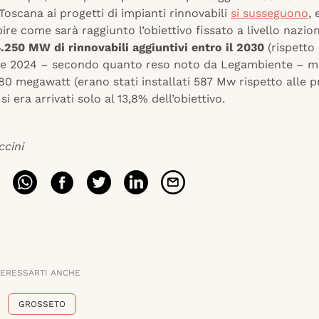
a Toscana ai progetti di impianti rinnovabili
si susseguono
, 
apire come sarà raggiunto l’obiettivo fissato a livello nazio
.250 MW di rinnovabili aggiuntivi entro il 2030
(rispetto 
ine 2024 – secondo quanto reso noto da Legambiente – 
 80 megawatt (erano stati installati 587 Mw rispetto alle pr
i era arrivati solo al 13,8% dell’obiettivo.
ccini
TERESSARTI ANCHE
GROSSETO