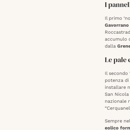
I pannel
Il primo ‘n
Gavorrano
Roccastrad
accumulo d
dalla
Grene
Le pale 
Il secondo 
potenza di
installare 
San Nicola 
nazionale r
“Cerquanel
Sempre nel
eolico for