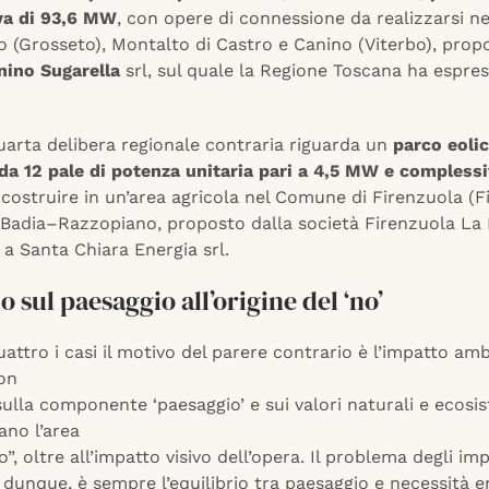
va di 93,6 MW
, con opere di connessione da realizzarsi n
 (Grosseto), Montalto di Castro e Canino (Viterbo), prop
nino Sugarella
srl, sul quale la Regione Toscana ha espre
quarta delibera regionale contraria riguarda un
parco eoli
a 12 pale di potenza unitaria pari a 4,5 MW e complessi
 costruire in un’area agricola nel Comune di Firenzuola (F
 Badia–Razzopiano, proposto dalla società Firenzuola La B
a Santa Chiara Energia srl.
o sul paesaggio all’origine del ‘no’
quattro i casi il motivo del parere contrario è l’impatto am
non
sulla componente ‘paesaggio’ e sui valori naturali e ecosi
ano l’area
o”, oltre all’impatto visivo dell’opera. Il problema degli imp
, dunque, è sempre l’equilibrio tra paesaggio e necessità e