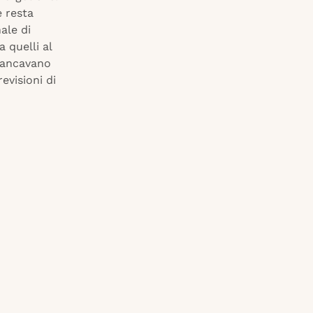
e resta
nale di
a quelli al
mancavano
evisioni di