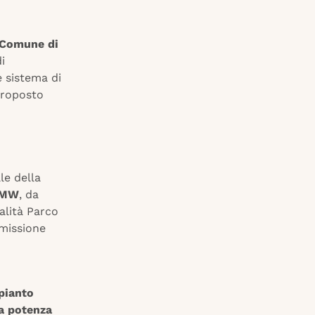
l Comune di
i
e sistema di
proposto
le della
0 MW
, da
alità Parco
smissione
pianto
na potenza