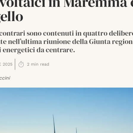
ivoltaici in Maremma 
ello
 contrari sono contenuti in quattro deliber
e nell’ultima riunione della Giunta regiona
i energetici da centrare.
E 2025
2
min read
ccini