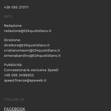
+39 055 27071
INFO
Redazione:
redazione@t24quotidiano.it
Direzione:
direttore@t24quotidiano.it
cristianomeoni@t24quotidiano.it
simonabandino@t24quotidiano.it
Pubblicità:
Concessionaria esclusiva SpeeD
+39 055 2499203
speed.firenze@speweb.it
FOLLOW US
FACEBOOK