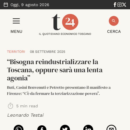
Oggi,
9 agosto 2026
MENU
CERCA
IL QUOTIDIANO ECONOMICO TOSCANO
TERRITORI
08 SETTEMBRE 2025
“Bisogna reindustrializzare la
Toscana, oppure sarà una lenta
agonia”
Buti, Casini Benvenuti e Petretto presentano il manifesto a
Firenze: “C’è da fermare la terziarizzazione povera”.
5
min read
Leonardo Testai