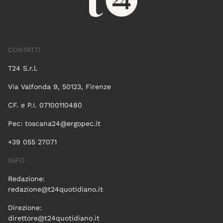
CONTATTI
T24 S.r.l.
Via Valfonda 9, 50123, Firenze
CF. e P.I. 07100110480
Pec:
toscana24@ergopec.it
+39 055 27071
INFO
Redazione:
redazione@t24quotidiano.it
Direzione:
direttore@t24quotidiano.it