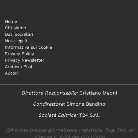
Home
Chi siamo
Dati societari
Note legali
Informativa sui cookie
Privacy Policy
Privacy Newsletter
Archivio Post
Autori
Direttore Responsabile:
Cristiano Meoni
Condirettore:
Simona Bandino
Società Editrice:
T24 S.r.l.
t24 è una testata giornalistica registrata. Reg. Trib. di
Firenze n. 6158 del 16/12/2021