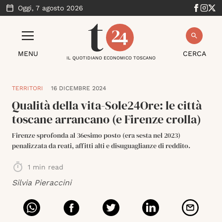
Oggi,
7 agosto 2026
MENU
CERCA
IL QUOTIDIANO ECONOMICO TOSCANO
TERRITORI
16 DICEMBRE 2024
Qualità della vita-Sole24Ore: le città
toscane arrancano (e Firenze crolla)
Firenze sprofonda al 36esimo posto (era sesta nel 2023)
penalizzata da reati, affitti alti e disuguaglianze di reddito.
1
min read
Silvia Pieraccini