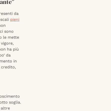
pante”
presenti da
iscali
pieni
non
ci sono
o le mette
 vigore,
non ha più
po’ da
omento in
 credito,
onoscimento
otto soglia.
 altre