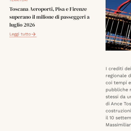
TERRITORI
Toscana Aeroporti, Pisa e Firenze
superano il milione di passeggeri a
luglio 2026
Leggi tutto
I crediti de
regionale 
coi tempi e
pubbliche n
stessi da 
di Ance To
costruzioni
il 10 sette
Massimilia