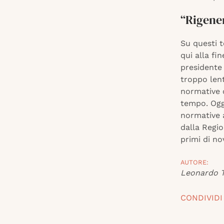
“Rigene
Su questi 
qui alla fi
presidente 
troppo len
normative 
tempo. Oggi
normative 
dalla Regi
primi di n
AUTORE:
Leonardo T
CONDIVIDI