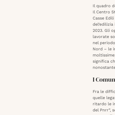
Il quadro d
Il Centro S
Casse Edili
del’edilizia
2023. Gli o
lavorate so
nel period
Nord – le 
moltissime
significa 
nonostante 
I Comuni
Fra le diff
quelle lega
ritardo le 
del Pnrr”, 