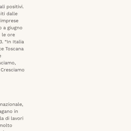
i positivi.
ti dalle
e imprese
to a giugno
 le ore
. “In Italia
ce Toscana
e
sciamo,
. Cresciamo
 nazionale,
pagano in
a di lavori
 molto