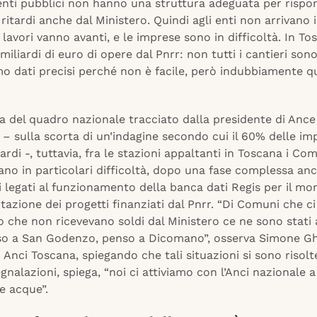
 enti pubblici non hanno una struttura adeguata per risp
 ritardi anche dal Ministero. Quindi agli enti non arrivano i
i lavori vanno avanti, e le imprese sono in difficoltà. In To
iliardi di euro di opere dal Pnrr: non tutti i cantieri sono 
o dati precisi perché non è facile, però indubbiamente q
a del quadro nazionale tracciato dalla presidente di Ance
– sulla scorta di un’indagine secondo cui il 60% delle im
ardi -, tuttavia, fra le stazioni appaltanti in Toscana i Co
ano in particolari difficoltà, dopo una fase complessa anc
 legati al funzionamento della banca dati Regis per il mo
tazione dei progetti finanziati dal Pnrr. “Di Comuni che c
che non ricevevano soldi dal Ministero ce ne sono stati 
nso a San Godenzo, penso a Dicomano”, osserva Simone Gh
i Anci Toscana, spiegando che tali situazioni si sono risolt
gnalazioni, spiega, “noi ci attiviamo con l’Anci nazionale
e acque”.