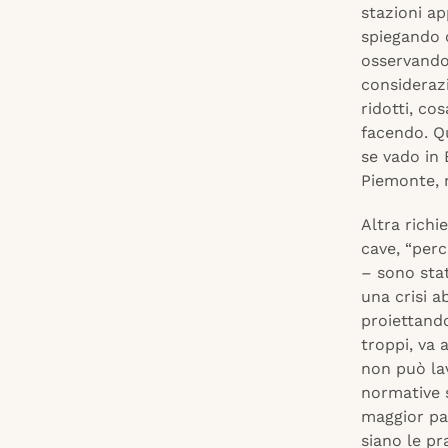
stazioni ap
spiegando 
osservando
considerazi
ridotti, co
facendo. Qu
se vado in
Piemonte, n
Altra richi
cave, “perc
– sono sta
una crisi a
proiettando
troppi, va 
non può lav
normative s
maggior pa
siano le pra