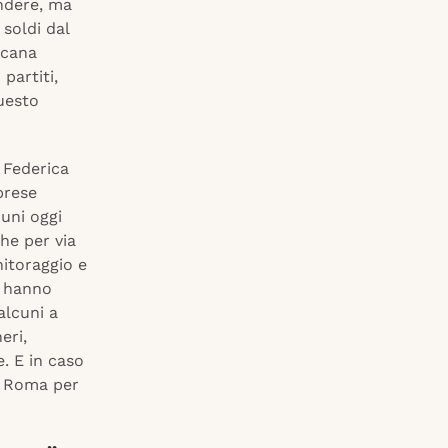
ondere, ma
 soldi dal
scana
partiti,
uesto
 Federica
prese
muni oggi
he per via
nitoraggio e
i hanno
alcuni a
eri,
e. E in caso
 a Roma per