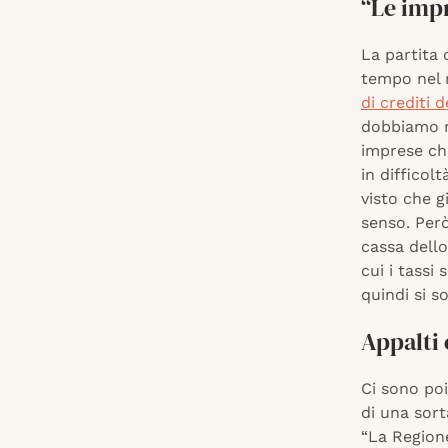
“Le impr
La partita 
tempo nel m
di crediti 
dobbiamo m
imprese ch
in difficol
visto che g
senso. Per
cassa dello
cui i tassi
quindi si s
Appalti 
Ci sono poi
di una sort
“La Regione