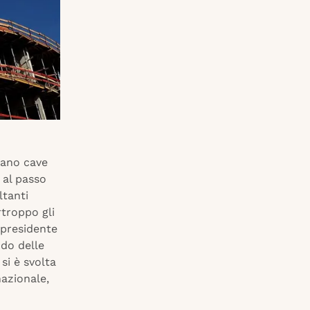
piano cave
 al passo
ltanti
rtroppo gli
 presidente
do delle
si è svolta
nazionale,