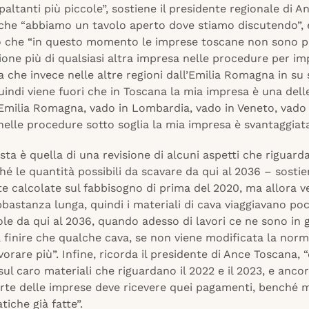
paltanti più piccole”, sostiene il presidente regionale di A
che “abbiamo un tavolo aperto dove stiamo discutendo”, 
 che “in questo momento le imprese toscane non sono p
one più di qualsiasi altra impresa nelle procedure per im
sa che invece nelle altre regioni dall’Emilia Romagna in su
indi viene fuori che in Toscana la mia impresa è una dell
 Emilia Romagna, vado in Lombardia, vado in Veneto, vado 
elle procedure sotto soglia la mia impresa è svantaggiata
esta è quella di una revisione di alcuni aspetti che riguard
hé le quantità possibili da scavare da qui al 2036 – sosti
te calcolate sul fabbisogno di prima del 2020, ma allora 
bbastanza lunga, quindi i materiali di cava viaggiavano po
le da qui al 2036, quando adesso di lavori ce ne sono in 
a finire che qualche cava, se non viene modificata la norma
orare più”. Infine, ricorda il presidente di Ance Toscana, 
ul caro materiali che riguardano il 2022 e il 2023, e ancor
rte delle imprese deve ricevere quei pagamenti, benché m
tiche già fatte”.