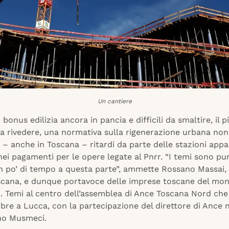
Un cantiere
i bonus edilizia ancora in pancia e difficili da smaltire, il 
da rivedere, una normativa sulla rigenerazione urbana non
 – anche in Toscana – ritardi da parte delle stazioni appa
ei pagamenti per le opere legate al Pnrr. “I temi sono pu
un po’ di tempo a questa parte”, ammette Rossano Massai,
scana, e dunque portavoce delle imprese toscane del mon
. Temi al centro dell’assemblea di Ance Toscana Nord che 
mbre a Lucca, con la partecipazione del direttore di Ance 
no Musmeci.