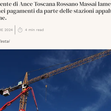
idente di Ance Toscana Rossano Massai lam
nei pagamenti da parte delle stazioni appal
he.
RE 2024
4
min read
estai