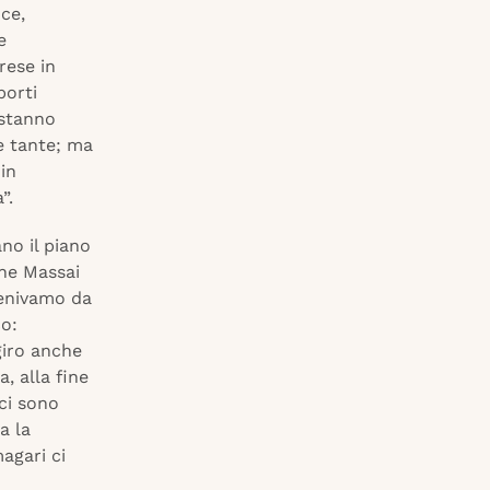
nce,
e
rese in
porti
 stanno
e tante; ma
in
”.
ano il piano
ene Massai
venivamo da
co:
giro anche
, alla fine
“ci sono
a la
agari ci