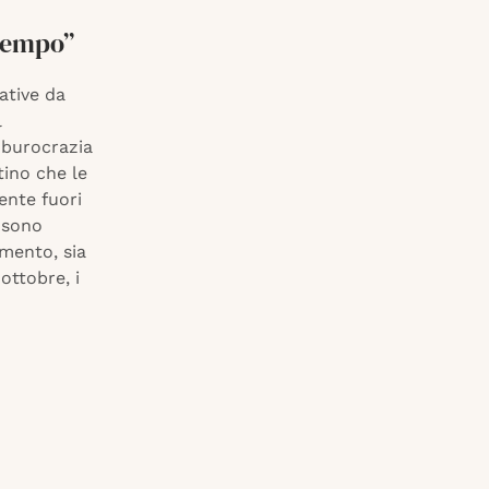
tempo”
ative da
l
 burocrazia
tino che le
nte fuori
 sono
mento, sia
ottobre, i