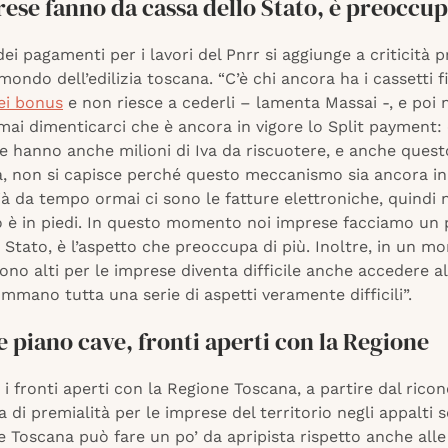
ese fanno da cassa dello Stato, è preoccu
dei pagamenti per i lavori del Pnrr si aggiunge a criticità 
ondo dell’edilizia toscana. “C’è chi ancora ha i cassetti f
dei bonus
e non riesce a cederli – lamenta Massai -, e poi 
ai dimenticarci che è ancora in vigore lo Split payment: 
e hanno anche milioni di Iva da riscuotere, e anche quest
tà, non si capisce perché questo meccanismo sia ancora in
ià da tempo ormai ci sono le fatture elettroniche, quindi 
ò è in piedi. In questo momento noi imprese facciamo un 
 Stato, è l’aspetto che preoccupa di più. Inoltre, in un m
 sono alti per le imprese diventa difficile anche accedere al
ommano tutta una serie di aspetti veramente difficili”.
e piano cave, fronti aperti con la Regione
 i fronti aperti con la Regione Toscana, a partire dal ric
a di premialità per le imprese del territorio negli appalti s
 Toscana può fare un po’ da apripista rispetto anche alle