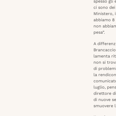
spesso gli
ci sono dei
Ministero, 
abbiamo 8 m
non abbiam
pesa”.
A differenz
Brancaccio 
lamenta rit
non si trov
di problemi
la rendicon
comunicato 
luglio, pe
direttore d
di nuove se
smuovere l