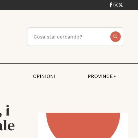
I
OPINIONI
PROVINCE
▾
 i
ale