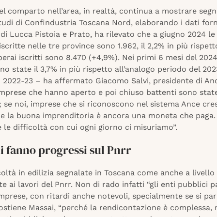
el comparto nell’area, in realtà, continua a mostrare segnal
tudi di Confindustria Toscana Nord, elaborando i dati forni
 di Lucca Pistoia e Prato, ha rilevato che a giugno 2024 l
 iscritte nelle tre province sono 1.962, il 2,2% in più rispet
perai iscritti sono 8.470 (+4,9%). Nei primi 6 mesi del 2024
no state il 3,7% in più rispetto all’analogo periodo del 2023
o 2022-23 – ha affermato Giacomo Salvi, presidente di An
imprese che hanno aperto e poi chiuso battenti sono stat
; se noi, imprese che si riconoscono nel sistema Ance cre
che la buona imprenditoria è ancora una moneta che paga
le difficoltà con cui ogni giorno ci misuriamo”.
 fanno progressi sul Pnrr
icoltà in edilizia segnalate in Toscana come anche a livello
te ai lavori del Pnrr. Non di rado infatti “gli enti pubblici 
imprese, con ritardi anche notevoli, specialmente se si parl
sostiene Massai, “perché la rendicontazione è complessa,