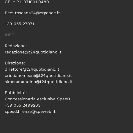
CF. e P.I. 07100110480
Pec:
toscana24@ergopec.it
+39 055 27071
INFO
Redazione:
redazione@t24quotidiano.it
Direzione:
direttore@t24quotidiano.it
cristianomeoni@t24quotidiano.it
simonabandino@t24quotidiano.it
Pubblicità:
Concessionaria esclusiva SpeeD
+39 055 2499203
speed.firenze@speweb.it