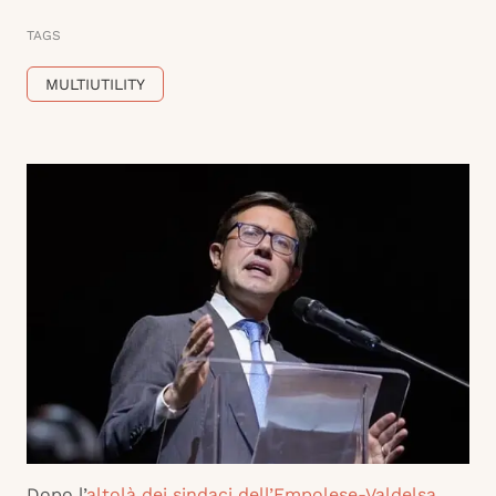
TAGS
MULTIUTILITY
Dopo l’
altolà dei sindaci dell’Empolese-Valdelsa