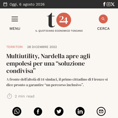
Oggi,
6 agosto 2026
MENU
CERCA
IL QUOTIDIANO ECONOMICO TOSCANO
TERRITORI
28 DICEMBRE 2022
Multiutility, Nardella apre agli
empolesi per una “soluzione
condivisa”
A fronte dell’altolà di 14 sindaci, il primo cittadino di Firenze si
dice pronto a garantire “un percorso inclusivo”.
2
min read