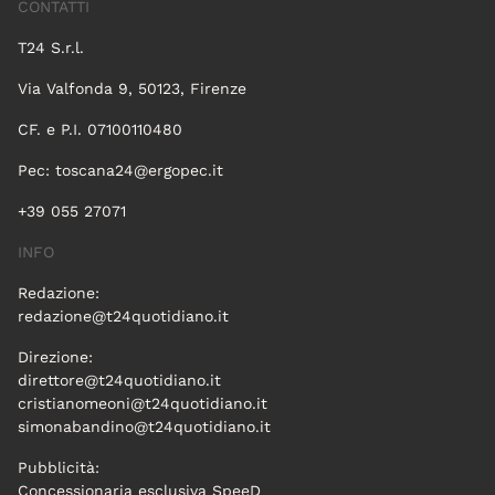
CONTATTI
T24 S.r.l.
Via Valfonda 9, 50123, Firenze
CF. e P.I. 07100110480
Pec:
toscana24@ergopec.it
+39 055 27071
INFO
Redazione:
redazione@t24quotidiano.it
Direzione:
direttore@t24quotidiano.it
cristianomeoni@t24quotidiano.it
simonabandino@t24quotidiano.it
Pubblicità:
Concessionaria esclusiva SpeeD