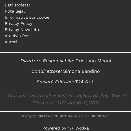
Dati societari
Note legali
Informativa sui cookie
Privacy Policy
Privacy Newsletter
Archivio Post
Autori
Direttore Responsabile:
Cristiano Meoni
Condirettore:
Simona Bandino
Società Editrice:
T24 S.r.l.
t24 è una testata giornalistica registrata. Reg. Trib. di
Firenze n. 6158 del 16/12/2021
© copyright
2026
T24, tutti i diritti riservati | CF. e P.I. 07100110480
Powered by
Wodka