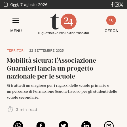
Oggi,
7 agosto 2026
MENU
CERCA
IL QUOTIDIANO ECONOMICO TOSCANO
TERRITORI
22 SETTEMBRE 2025
Mobilità sicura: l’Associazione
Guarnieri lancia un progetto
nazionale per le scuole
Si tratta di un un gioco per i ragazzi delle scuole primarie e
un percorso di Formazione Scuola-Lavoro per gli studenti delle
scuole secondarie.
3
min read