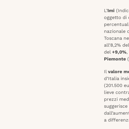
L’
Imi
(Indic
oggetto di 
percentual
nazionale di
Toscana n
all’8,2% de
del
+9,0%
,
Piemonte
(
Il
valore m
d’Italia in
(201.500 eu
lieve contr
prezzi med
suggerisce 
dall’aument
a differenz