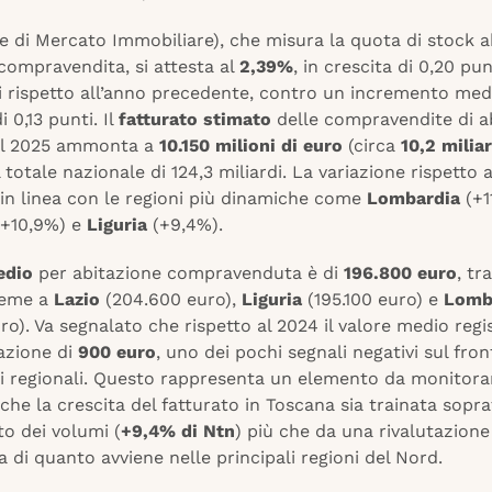
e di Mercato Immobiliare), che misura la quota di stock a
compravendita, si attesta al
2,39%
, in crescita di 0,20 pun
i rispetto all’anno precedente, contro un incremento med
 0,13 punti. Il
fatturato stimato
delle compravendite di ab
el 2025 ammonta a
10.150 milioni di euro
(circa
10,2 miliar
l totale nazionale di 124,3 miliardi. La variazione rispetto 
 in linea con le regioni più dinamiche come
Lombardia
(+1
+10,9%) e
Liguria
(+9,4%).
edio
per abitazione compravenduta è di
196.800 euro
, tra
sieme a
Lazio
(204.600 euro),
Liguria
(195.100 euro) e
Lomb
ro). Va segnalato che rispetto al 2024 il valore medio regi
azione di
900 euro
, uno dei pochi segnali negativi sul fron
i regionali. Questo rappresenta un elemento da monitora
che la crescita del fatturato in Toscana sia trainata sopra
o dei volumi (
+9,4% di Ntn
) più che da una rivalutazione 
a di quanto avviene nelle principali regioni del Nord.