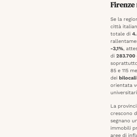
Firenze
Se la regio
città itali
totale di
4
rallentamen
-3,1%
, att
di
283.700
soprattutto
85 e 115 m
dei
bilocali
orientata v
universitar
La provinci
crescono 
segnano u
immobili pr
aree di inf