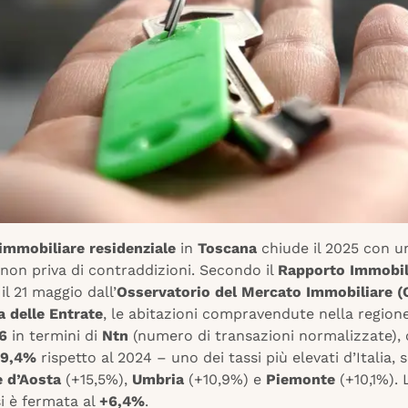
immobiliare residenziale
in
Toscana
chiude il 2025 con u
non priva di contraddizioni. Secondo il
Rapporto Immobil
il 21 maggio dall’
Osservatorio del Mercato Immobiliare (
a delle Entrate
, le abitazioni compravendute nella region
6
in termini di
Ntn
(numero di transazioni normalizzate),
9,4%
rispetto al 2024 – uno dei tassi più elevati d’Italia,
e d’Aosta
(+15,5%),
Umbria
(+10,9%) e
Piemonte
(+10,1%).
i è fermata al
+6,4%
.