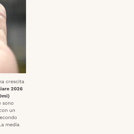
na crescita
iare 2026
Omi)
e sono
 con un
 secondo
 La media