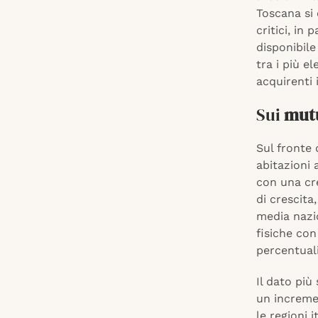
Toscana si 
critici, in 
disponibile
tra i più e
acquirenti 
Sui
mutu
Sul fronte
abitazioni 
con una cr
di crescita
media nazi
fisiche con
percentuali
Il dato più 
un increm
le regioni 