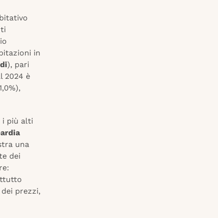
bitativo
ti
io
itazioni in
di
), pari
al 2024 è
1,0%),
 i più alti
ardia
stra una
te dei
re:
ttutto
dei prezzi,