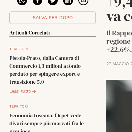
+9,
va 
SALVA PER DOPO
Il Rappo
Articoli Correlati
regione 
+22,6%.
TERRITORI
Pistoia-Prato, dalla Camera di
27 MAGGIO 
Commercio 1,3 milioni a fondo
perduto per spingere export e
transizione 5.0
Leggi tutto
TERRITORI
Economia toscana, l’Irpet vede
divari sempre più marcati fra le
province