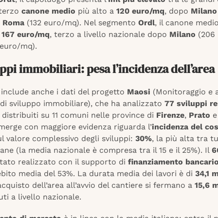
l terzo
canone medio
più alto a
120 euro/mq
, dopo
Milano
e
Roma
(132 euro/mq). Nel segmento
Ordl
, il canone medi
i
167 euro/mq
, terzo a livello nazionale dopo
Milano
(206 
 euro/mq).
uppi immobiliari: pesa l’incidenza dell’area
 include anche i dati del progetto
Maosi
(Monitoraggio e a
di sviluppo immobiliare), che ha analizzato
77 sviluppi re
 distribuiti su 11 comuni nelle province di
Firenze
,
Prato
merge con maggiore evidenza riguarda l’
incidenza del co
l valore complessivo degli sviluppi:
30%
, la più alta tra t
liane (la media nazionale è compresa tra il 15 e il 25%). Il
6
stato realizzato con il supporto di
finanziamento bancari
bito media del 53%. La durata media dei lavori è di
34,1 
acquisto dell’area all’avvio del cantiere si fermano a
15,6 
ti a livello nazionale.