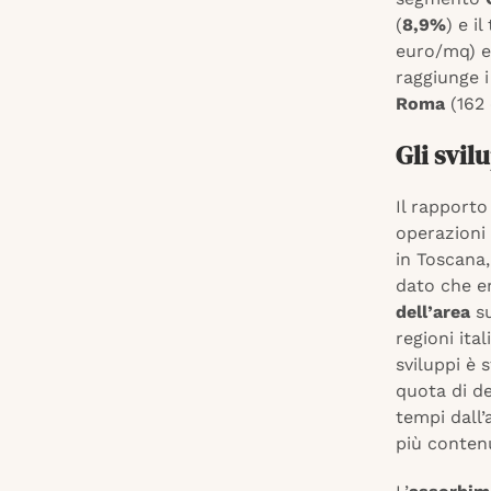
(
8,9%
) e i
euro/mq) 
raggiunge 
Roma
(162
Gli svil
Il rapporto
operazioni 
in Toscana,
dato che e
dell’area
su
regioni ita
sviluppi è 
quota di de
tempi dall’
più contenu