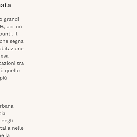
nata
to grandi
8%
, per un
unti. Il
 che segna
abitazione
Pesa
tazioni tra
 è quello
più
urbana
cia
 degli
Italia nelle
he la