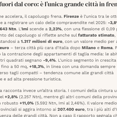
fuori dal coro: è l’unica grande città in fre
ne accelera, il capoluogo frena.
Firenze
è l’unica tra le ot
ane a registrare un calo delle compravendite nel 2025:
-3,
.643 Ntn
. L’
Imi
scende a
2,23%
, con una flessione di 0,09 p
to del capoluogo si riflette anche sul
fatturato stimato
,
estandosi a
1.317 milioni di euro
, con un valore medio per 
 euro
– terza città più cara d’Italia dopo
Milano
e
Roma
. 
 la contrazione degli appartamenti di taglia media: le abi
etri quadrati segnano
-9,4%
. L’unico segmento in crescita
fino a 50 mq,
+18,3%
, in linea con una domanda sempre 
erso tagli compatti – tendenza comune alle grandi città
ie e ad alta pressione turistica.
a racconta invece un’altra storia. I comuni della cintura 
del
+2,8%
(2.257 Ntn), mentre gli altri comuni della provin
n robusto
+11,0%
(5.592 Ntn, Imi al 2,46%). Il valore medio
ovinciali si aggira intorno ai
207.400 euro
, tra i più alti d’
luenza delle grandi città. Non a caso il rapporto segnala c