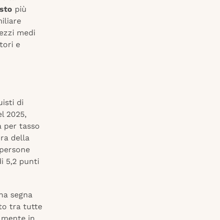
isto
più
iliare
rezzi medi
tori e
isti di
l 2025,
a per tasso
ra della
 persone
i 5,2 punti
ana segna
to tra tutte
almente in