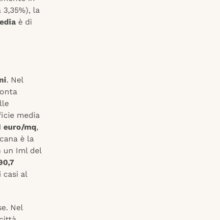
a 3,35%), la
edia
è di
ni
. Nel
conta
lle
ficie media
1 euro/mq
,
scana è la
 un Iml del
90,7
 casi al
e. Nel
città