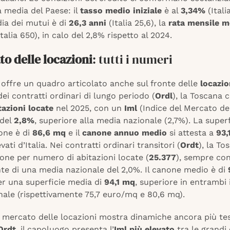
a media del Paese: il
tasso medio iniziale
è al
3,34%
(Itali
ia dei mutui è di
26,3 anni
(Italia 25,6), la
rata mensile m
talia 650), in calo del 2,8% rispetto al 2024.
to delle locazioni
: tutti i numeri
 offre un quadro articolato anche sul fronte delle
locazio
i contratti ordinari di lungo periodo (
Ordl
), la Toscana 
tazioni locate
nel 2025, con un
Iml
(Indice del Mercato de
 del
2,8%
, superiore alla media nazionale (2,7%). La super
one è di
86,6 mq
e il
canone annuo medio
si attesta a
93,
evati d’Italia. Nei contratti ordinari transitori (
Ordt
), la To
one per numero di abitazioni locate (
25.377
), sempre con
nte di una media nazionale del 2,0%. Il canone medio è di
r una superficie media di
94,1 mq
, superiore in entrambi i
nale (rispettivamente 75,7 euro/mq e 80,6 mq).
l mercato delle locazioni mostra dinamiche ancora più tes
Ordt
, il capoluogo presenta l’
Iml più elevato
tra le grandi 