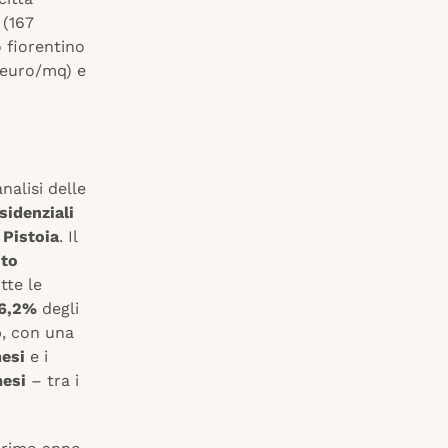
(167
o fiorentino
euro/mq) e
nalisi delle
sidenziali
e
Pistoia
. Il
sto
utte le
6,2%
degli
o
, con una
mesi
e i
mesi
– tra i