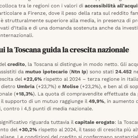
colloca tra le regioni con i valori di
accessibilità all’acqu
particolare a Firenze, dove il peso della rata sul reddito fam
 è strutturalmente superiore alla media, in presenza di p
levati d’Italia e di una domanda sostenuta anche da investi
internazionali.
i la Toscana guida la crescita nazionale
 del
credito
, la Toscana si distingue in modo netto. Gli acqu
assistiti da
mutuo ipotecario
(
Ntn Ip
) sono stati
24.452
ne
escita del
+22,6%
rispetto al 2024 – terza regione in Itali
, dietro
Umbria
(+23,7%) e
Molise
(+23,2%), e ben al di sop
onale (
+18,3%
). La quota di compravendite effettuate da
 il supporto di un mutuo raggiunge il
49,9%
, in aumento d
, contro i 4,5 punti di media nazionale.
significativo riguarda tuttavia il
capitale erogato
: la Tosc
ento del
+30,2%
rispetto al 2024, il tasso di crescita più al
italiane. Le condizioni del credito si confermano sostanzi