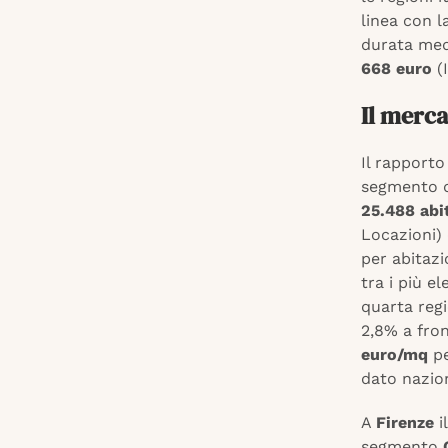
linea con l
durata med
668 euro
(I
Il merca
Il rapporto
segmento de
25.488 abi
Locazioni)
per abitazi
tra i più el
quarta regi
2,8% a fro
euro/mq
pe
dato nazio
A
Firenze
i
segmento