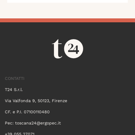
CONTATTI
T24 S.r.l.
Via Valfonda 9, 50123, Firenze
CF. e P.I. 07100110480
Pec:
toscana24@ergopec.it
+39 055 27071