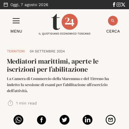
Oggi,
7 agosto 2026
MENU
CERCA
IL QUOTIDIANO ECONOMICO TOSCANO
TERRITORI
04 SETTEMBRE 2024
Mediatori marittimi, aperte le
iscrizioni per l’abilitazione
La Camera di Commercio della Maremma e del Tirreno ha
indetto la sessione di esami per l’abilitazione all’esercizio
dell’attività.
1
min read