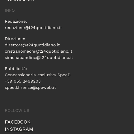
INFO
Redazione:
redazione@t24quotidiano.it
Direzione:
direttore@t24quotidiano.it
cristianomeoni@t24quotidiano.it
simonabandino@t24quotidiano.it
Pubblicità:
Concessionaria esclusiva SpeeD
+39 055 2499203
speed.firenze@speweb.it
FOLLOW US
FACEBOOK
INSTAGRAM