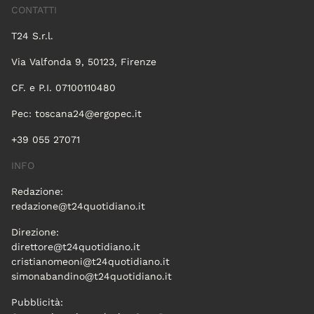
CONTATTI
T24 S.r.l.
Via Valfonda 9, 50123, Firenze
CF. e P.I. 07100110480
Pec:
toscana24@ergopec.it
+39 055 27071
INFO
Redazione:
redazione@t24quotidiano.it
Direzione:
direttore@t24quotidiano.it
cristianomeoni@t24quotidiano.it
simonabandino@t24quotidiano.it
Pubblicità: