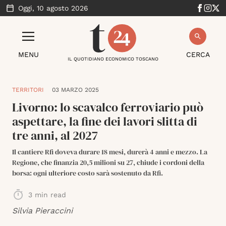
Oggi,
10 agosto 2026
MENU
CERCA
IL QUOTIDIANO ECONOMICO TOSCANO
TERRITORI
03 MARZO 2025
Livorno: lo scavalco ferroviario può
aspettare, la fine dei lavori slitta di
tre anni, al 2027
Il cantiere Rfi doveva durare 18 mesi, durerà 4 anni e mezzo. La
Regione, che finanzia 20,5 milioni su 27, chiude i cordoni della
borsa: ogni ulteriore costo sarà sostenuto da Rfi.
3
min read
Silvia Pieraccini