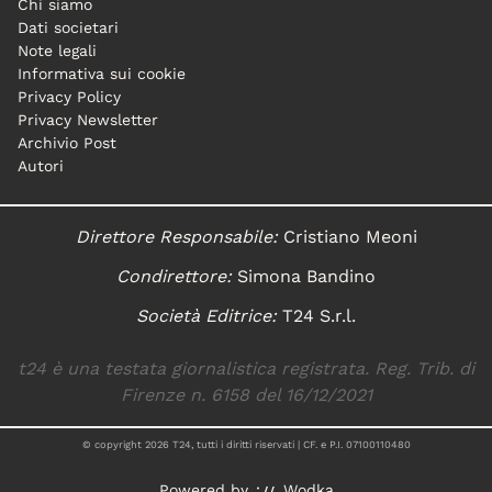
Chi siamo
Dati societari
Note legali
Informativa sui cookie
Privacy Policy
Privacy Newsletter
Archivio Post
Autori
Direttore Responsabile:
Cristiano Meoni
Condirettore:
Simona Bandino
Società Editrice:
T24 S.r.l.
t24 è una testata giornalistica registrata. Reg. Trib. di
Firenze n. 6158 del 16/12/2021
© copyright
2026
T24, tutti i diritti riservati | CF. e P.I. 07100110480
Powered by
Wodka