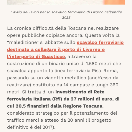
L'avvio dei lavori per lo scavalco ferroviario di Livorno nell'aprile
2023
La cronica difficoltà della Toscana nel realizzare
opere pubbliche colpisce ancora. Questa volta la
“maledizione” si abbatte sullo
scavalco ferroviario
destinato a collegare il porto di Livorno e
l’interporto di Guasticce
, attraverso la
costruzione di un binario unico di 1.580 metri che
scavalca appunto la linea ferroviaria Pisa-Roma,
passando su un viadotto metallico (anch’esso da
realizzare) costituito da 14 campate e lungo 360
metri. Si tratta di un
investimento di Rete
ferroviaria Italiana (Rfi) da 27 milioni di euro, di
cui 20,5 finanziati dalla Regione Toscana
,
considerato strategico per il potenziamento del
traffico merci e atteso da 20 anni (il progetto
definitivo è del 2017).