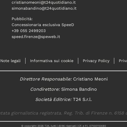
cristianomeoni@t24quotidiano.it
simonabandino@t24quotidiano.it
Pubblicità:
Concessionaria esclusiva SpeeD
+39 055 2499203
speed.firenze@speweb.it
Note legali
Informativa sui cookie
Privacy Policy
Priv
Direttore Responsabile:
Cristiano Meoni
Condirettore:
Simona Bandino
Società Editrice:
T24 S.r.l.
tata giornalistica registrata. Reg. Trib. di Firenze n. 6158 
© copyright
2026
T24, tutti i diritti riservati | CF. e P.I. 07100110480