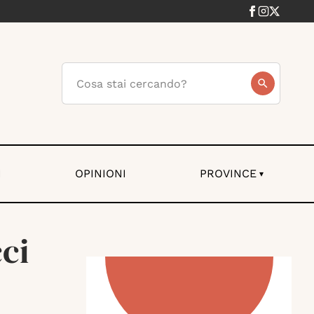
I
OPINIONI
PROVINCE
▾
ci