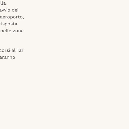
lla
avvio dei
l’aeroporto,
risposta
 nelle zone
orsi al Tar
saranno