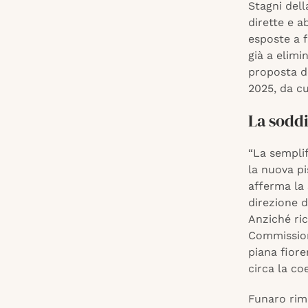
Stagni dell
dirette e a
esposte a f
già a elimi
proposta de
2025, da cu
La soddi
“La semplif
la nuova pi
afferma la
direzione d
Anziché ric
Commission
piana fiore
circa la c
Funaro rima