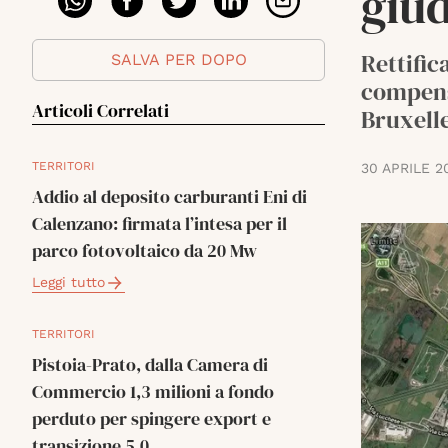
giud
Rettific
SALVA PER DOPO
compens
Articoli Correlati
Bruxelle
TERRITORI
30 APRILE 2
Addio al deposito carburanti Eni di
Calenzano: firmata l’intesa per il
parco fotovoltaico da 20 Mw
Leggi tutto
TERRITORI
Pistoia-Prato, dalla Camera di
Commercio 1,3 milioni a fondo
perduto per spingere export e
transizione 5.0