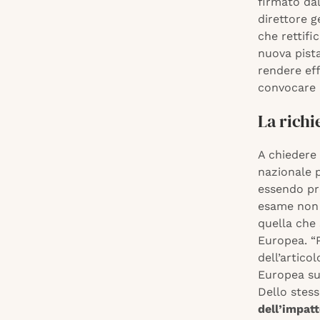
firmato dal
direttore g
che rettif
nuova pist
rendere eff
convocare l
La richi
A chiedere 
nazionale p
essendo pre
esame non r
quella che
Europea. “
dell’artic
Europea sul
Dello stess
dell’impat