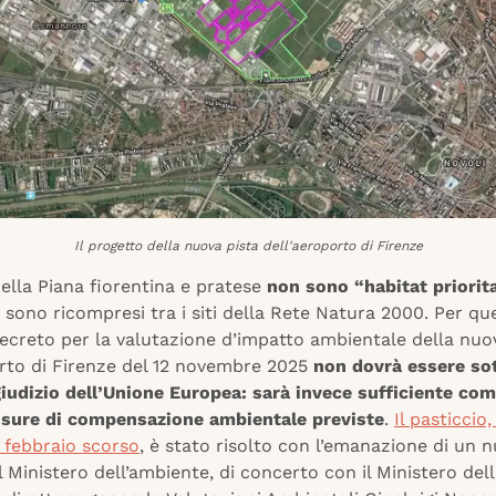
Il progetto della nuova pista dell'aeroporto di Firenze
della Piana fiorentina e pratese
non sono “habitat priorit
sono ricompresi tra i siti della Rete Natura 2000. Per qu
decreto per la valutazione d’impatto ambientale della nuo
orto di Firenze del 12 novembre 2025
non dovrà essere so
iudizio dell’Unione Europea: sarà invece sufficiente co
misure di compensazione ambientale previste
.
Il pasticcio
7 febbraio scorso
, è stato risolto con l’emanazione di un 
 Ministero dell’ambiente, di concerto con il Ministero dell