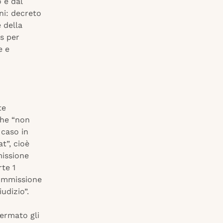
 e dal
ni: decreto
 della
s per
e e
te
che “non
 caso in
t”, cioè
missione
te 1
Commissione
udizio”.
fermato gli