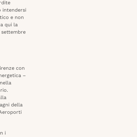
rdite
o intendersi
utico e non
a qui la
° settembre
Firenze con
nergetica –
nella
rio.
lla
agni della
 Aeroporti
n i