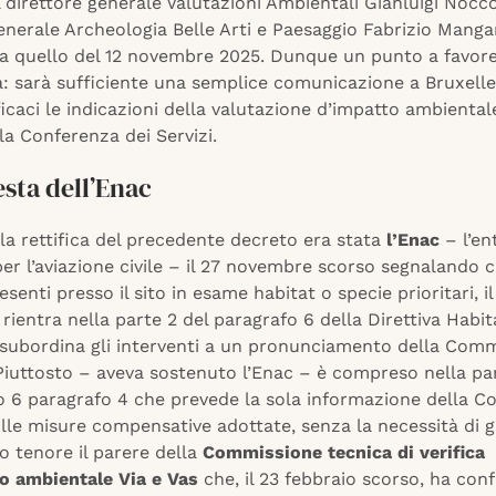
 direttore generale Valutazioni Ambientali Gianluigi Nocco
enerale Archeologia Belle Arti e Paesaggio Fabrizio Manga
ica quello del 12 novembre 2025. Dunque un punto a favore
a: sarà sufficiente una semplice comunicazione a Bruxelle
icaci le indicazioni della valutazione d’impatto ambiental
a Conferenza dei Servizi.
esta dell’Enac
la rettifica del precedente decreto era stata
l’Enac
– l’en
er l’aviazione civile – il 27 novembre scorso segnalando 
senti presso il sito in esame habitat o specie prioritari, il
ientra nella parte 2 del paragrafo 6 della Direttiva Habita
 subordina gli interventi a un pronunciamento della Com
Piuttosto – aveva sostenuto l’Enac – è compreso nella par
olo 6 paragrafo 4 che prevede la sola informazione della 
le misure compensative adottate, senza la necessità di gi
o tenore il parere della
Commissione tecnica di verifica
to ambientale Via e Vas
che, il 23 febbraio scorso, ha con