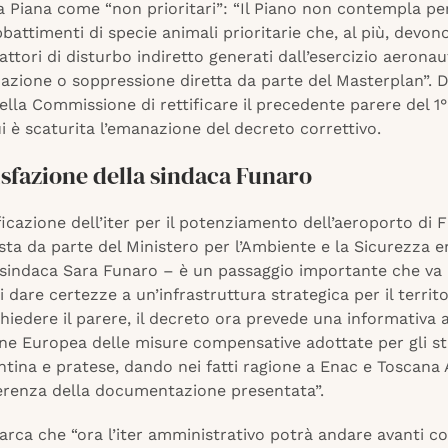
a Piana come “non prioritari”: “Il Piano non contempla pe
bbattimenti di specie animali prioritarie che, al più, devon
attori di disturbo indiretto generati dall’esercizio aerona
nazione o soppressione diretta da parte del Masterplan”. D
lla Commissione di rettificare il precedente parere del 1
i è scaturita l’emanazione del decreto correttivo.
sfazione della sindaca Funaro
icazione dell’iter per il potenziamento dell’aeroporto di 
sta da parte del Ministero per l’Ambiente e la Sicurezza e
 sindaca Sara Funaro – è un passaggio importante che va 
i dare certezze a un’infrastruttura strategica per il territo
hiedere il parere, il decreto ora prevede una informativa a
e Europea delle misure compensative adottate per gli st
ntina e pratese, dando nei fatti ragione a Enac e Toscana
oerenza della documentazione presentata”.
rca che “ora l’iter amministrativo potrà andare avanti co