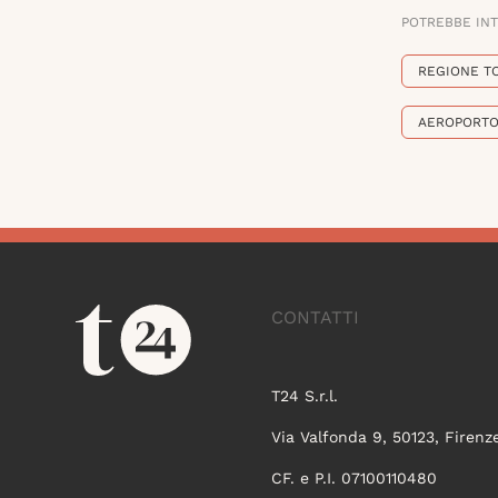
POTREBBE IN
REGIONE T
AEROPORTO
CONTATTI
T24 S.r.l.
Via Valfonda 9, 50123, Firenz
CF. e P.I. 07100110480