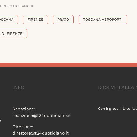
TERESSARTI ANCHE
OSCANA
FIRENZE
PRATO
TOSCANA AEROPORTI
 DI FIRENZE
INFO
ISCRIVITI ALL
Redazione:
Coming soon! L'iscrizi
redazione@t24quotidiano.it
e
Direzione:
direttore@t24quotidiano.it