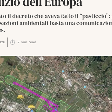
izio dell’Europa
ato il decreto che aveva fatto il “pasticcio”:
azioni ambientali basta una comunicazio
s.
026
2
min read