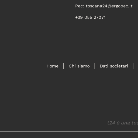
Pec:
toscana24@ergopec.it
+39 055 27071
Home
Chi siamo
Dati societari
t24 è una tes