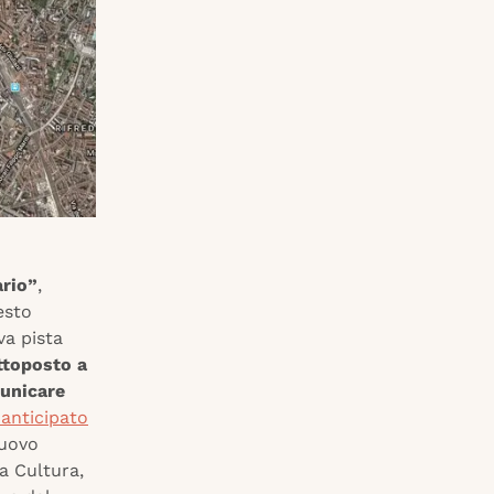
ario”
,
esto
va pista
ttoposto a
municare
, anticipato
nuovo
a Cultura,