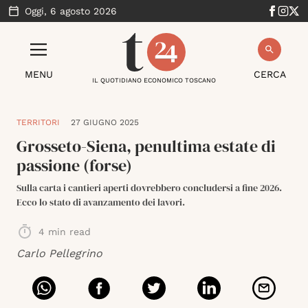
Oggi,
6 agosto 2026
MENU
CERCA
IL QUOTIDIANO ECONOMICO TOSCANO
TERRITORI
27 GIUGNO 2025
Grosseto-Siena, penultima estate di
passione (forse)
Sulla carta i cantieri aperti dovrebbero concludersi a fine 2026.
Ecco lo stato di avanzamento dei lavori.
4
min read
Carlo Pellegrino