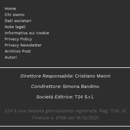
Home
Chi siamo
Dati societari
Note legali
Informativa sui cookie
Privacy Policy
Privacy Newsletter
Archivio Post
Autori
Direttore Responsabile:
Cristiano Meoni
Condirettore:
Simona Bandino
Società Editrice:
T24 S.r.l.
t24 è una testata giornalistica registrata. Reg. Trib. di
Firenze n. 6158 del 16/12/2021