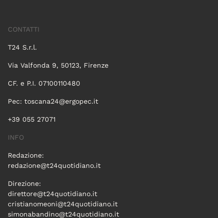
CONTATTI
T24 S.r.l.
Via Valfonda 9, 50123, Firenze
CF. e P.I. 07100110480
Pec:
toscana24@ergopec.it
+39 055 27071
INFO
Redazione:
redazione@t24quotidiano.it
Direzione:
direttore@t24quotidiano.it
cristianomeoni@t24quotidiano.it
simonabandino@t24quotidiano.it