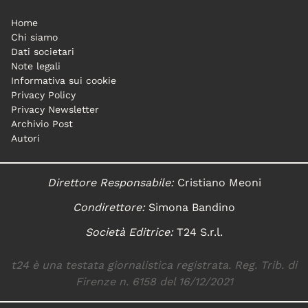
Home
Chi siamo
Dati societari
Note legali
Informativa sui cookie
Privacy Policy
Privacy Newsletter
Archivio Post
Autori
Direttore Responsabile:
Cristiano Meoni
Condirettore:
Simona Bandino
Società Editrice:
T24 S.r.l.
t24 è una testata giornalistica registrata. Reg. Trib. di
Firenze n. 6158 del 16/12/2021