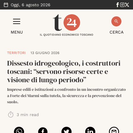
Oggi,
6 agosto 2026
MENU
CERCA
IL QUOTIDIANO ECONOMICO TOSCANO
TERRITORI
13 GIUGNO 2026
Dissesto idrogeologico, i costruttori
toscani: “servono risorse certe e
visione di lungo periodo”
Imprese edili e istituzioni a confronto in un incontro organizzato
a Forte dei Marmi sulla tutela, la sicurezza e la prevenzione del
suolo.
3
min read