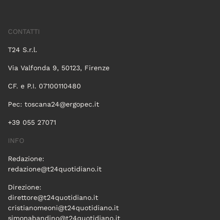
CONTATTI
T24 S.r.l.
Via Valfonda 9, 50123, Firenze
CF. e P.I. 07100110480
Pec:
toscana24@ergopec.it
+39 055 27071
INFO
Redazione:
redazione@t24quotidiano.it
Direzione:
direttore@t24quotidiano.it
cristianomeoni@t24quotidiano.it
simonabandino@t24quotidiano.it