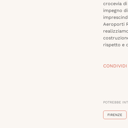
crocevia d
impegno di 
imprescindi
Aeroporti R
realizziam
costruzion
rispetto e d
CONDIVIDI
POTREBBE IN
FIRENZE