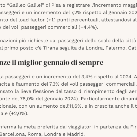
rto “Galileo Galilei” di Pisa a registrare l’incremento magg
sseggeri e un incremento del 7,2% rispetto al gennaio 2024
to del load factor (+1,1 punti percentuali, attestandosi al
 dei voli passeggeri commerciali (+4,4%).
inazioni più richieste dai passeggeri dello scalo della città
l primo posto c’è Tirana seguita da Londra, Palermo, Cata
nze il miglior gennaio di sempre
a passeggeri e un incremento del 3,4% rispetto al 2024. A
cita è l’aumento del 7,3% dei voli passeggeri commerciali,
ato la lieve flessione del tasso di riempimento degli ae
onte del 78,0% del gennaio 2024). Particolarmente dinami
zionale, con un aumento dell’11,6%, e in crescita anche il t
ale (+2,0%).
onferma la meta preferita dai viaggiatori in partenza da Fi
 Barcellona, Roma, Londra e Madrid.