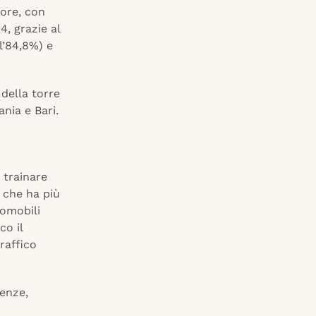
iore, con
, grazie al
l’84,8%) e
 della torre
nia e Bari.
 trainare
 che ha più
romobili
co il
raffico
renze,