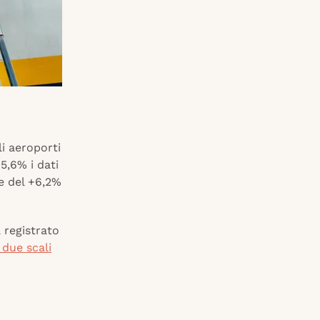
i aeroporti
5,6% i dati
le del +6,2%
 registrato
 due scali