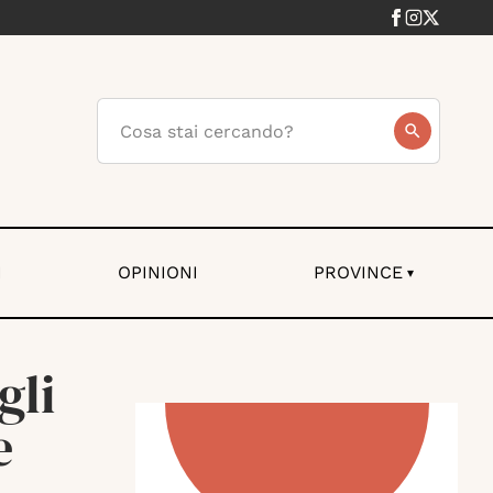
I
OPINIONI
PROVINCE
▾
gli
e