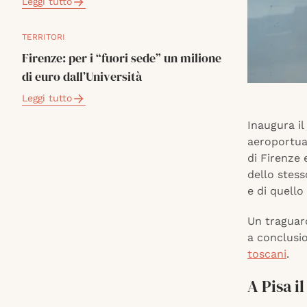
Leggi tutto
TERRITORI
Firenze: per i “fuori sede” un milione
di euro dall’Università
Leggi tutto
Inaugura il
aeroportual
di Firenze 
dello stess
e di quello
Un traguar
a conclusi
toscani
.
A Pisa i