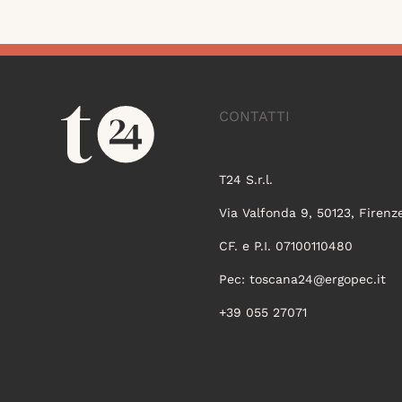
CONTATTI
T24 S.r.l.
Via Valfonda 9, 50123, Firenz
CF. e P.I. 07100110480
Pec:
toscana24@ergopec.it
+39 055 27071