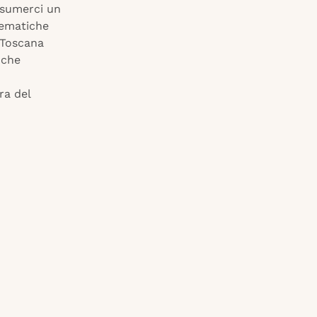
ssumerci un
tematiche
i Toscana
 che
ra del