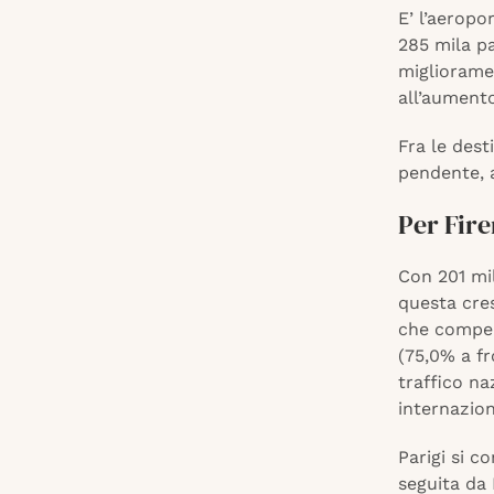
E’ l’aeropo
285 mila pa
miglioramen
all’aumento
Fra le dest
pendente, a
Per Fire
Con 201 mil
questa cres
che compens
(75,0% a fr
traffico na
internazion
Parigi si c
seguita da