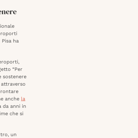
genere
zionale
eroporti
 Pisa ha
eroporti,
getto “Per
 e sostenere
 attraverso
frontare
ome anche
la
à da anni in
time che si
tro, un