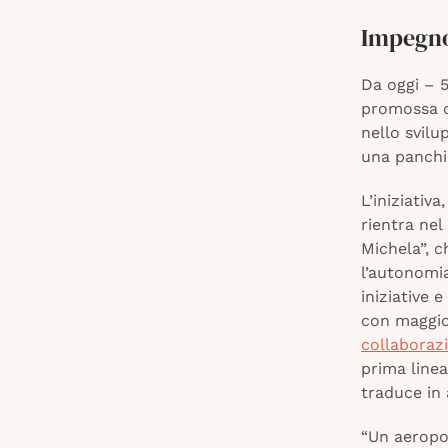
Impegno 
Da oggi – 5
promossa da
nello svilu
una panchin
L’iniziativ
rientra nel
Michela”, c
l’autonomia
iniziative 
con maggio
collaborazi
prima linea
traduce in 
“Un aeropo