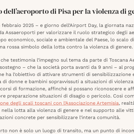
dell’aeroporto di Pisa per la violenza di 
 febbraio 2025 – e giorno dell’Airport Day, la giornata na
 Assaeroporti per valorizzare il ruolo strategico degli a
ppo economico, sociale e ambientale del Paese, lo scalo di
a rossa simbolo della lotta contro la violenza di genere.
a, che testimonia l’impegno sul tema da parte di Toscana A
 sostegno – che la società porta avanti da 9 anni – al pro
he ha l’obiettivo di attivare strumenti di sensibilizzazione
 di donne e bambini sopravvissuti a situazioni di violenza
e corsi di formazione, affinché si possano riconoscere e af
re preparazione situazioni di disagio o pericolo. Così c
one degli scali toscani con l’Associazione Artemisia
, realt
 nella lotta alla violenza di genere e nel supporto alle vit
azioni concrete per sensibilizzare l’intera comunità.
rto non è solo un luogo di transito, ma un punto di incon