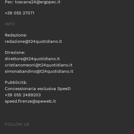
Pec:
toscana24@ergopec.it
+39 055 27071
INFO
Redazione:
redazione@t24quotidiano.it
Direzione:
direttore@t24quotidiano.it
cristianomeoni@t24quotidiano.it
simonabandino@t24quotidiano.it
Pubblicità:
Concessionaria esclusiva SpeeD
+39 055 2499203
speed.firenze@speweb.it
FOLLOW US