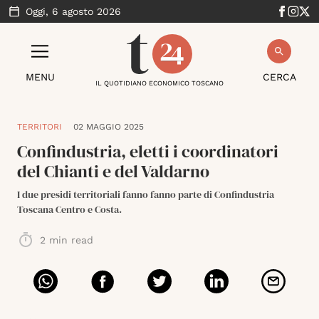
Oggi,
6 agosto 2026
MENU
CERCA
IL QUOTIDIANO ECONOMICO TOSCANO
TERRITORI
02 MAGGIO 2025
Confindustria, eletti i coordinatori
del Chianti e del Valdarno
I due presidi territoriali fanno fanno parte di Confindustria
Toscana Centro e Costa.
2
min read