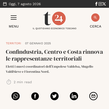
Oggi,
7 agosto 2026
MENU
CERCA
IL QUOTIDIANO ECONOMICO TOSCANO
TERRITORI
07 GENNAIO 2025
Confindustria, Centro e Costa rinnova
le rappresentanze territoriali
Eletti i nuovi coordinatori dell’Empolese Valdelsa, Mugello
ValdiSieve e Fiorentina Nord.
2
min read