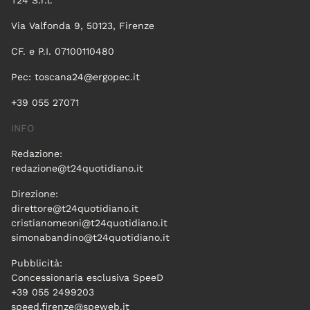
T24 S.r.l.
Via Valfonda 9, 50123, Firenze
CF. e P.I. 07100110480
Pec:
toscana24@ergopec.it
+39 055 27071
INFO
Redazione:
redazione@t24quotidiano.it
Direzione:
direttore@t24quotidiano.it
cristianomeoni@t24quotidiano.it
simonabandino@t24quotidiano.it
Pubblicità:
Concessionaria esclusiva SpeeD
+39 055 2499203
speed.firenze@speweb.it