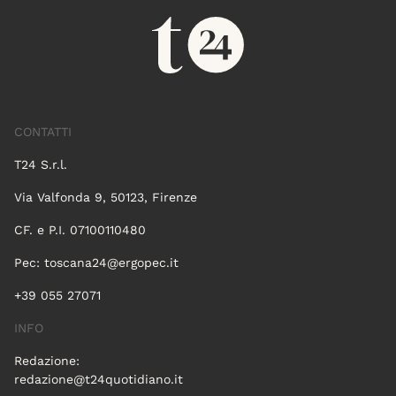
CONTATTI
T24 S.r.l.
Via Valfonda 9, 50123, Firenze
CF. e P.I. 07100110480
Pec:
toscana24@ergopec.it
+39 055 27071
INFO
Redazione:
redazione@t24quotidiano.it