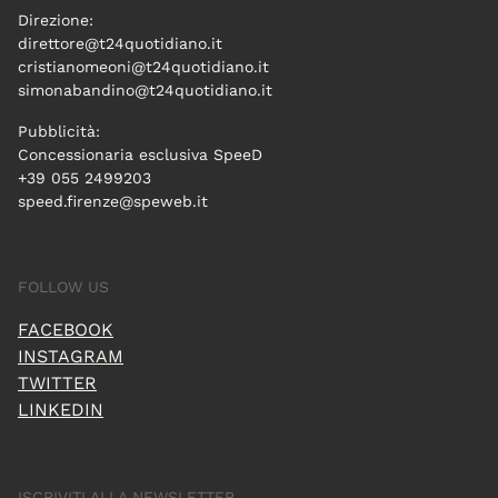
Direzione:
direttore@t24quotidiano.it
cristianomeoni@t24quotidiano.it
simonabandino@t24quotidiano.it
Pubblicità:
Concessionaria esclusiva SpeeD
+39 055 2499203
speed.firenze@speweb.it
FOLLOW US
FACEBOOK
INSTAGRAM
TWITTER
LINKEDIN
ISCRIVITI ALLA NEWSLETTER