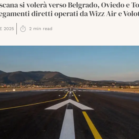
scana si volerà verso Belgrado, Oviedo e To
egamenti diretti operati da Wizz Air e Volo
E 2025
2
min read