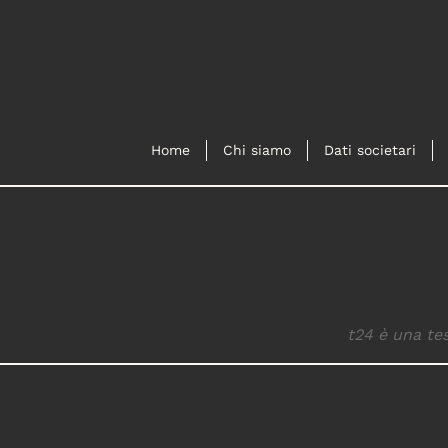
Home
Chi siamo
Dati societari
t24 è una tes