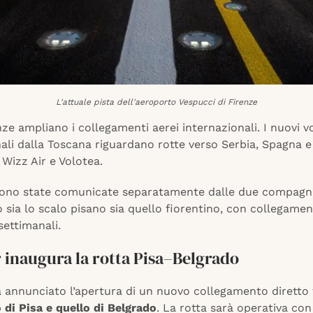
L'attuale pista dell'aeroporto Vespucci di Firenze
nze ampliano i collegamenti aerei internazionali. I nuovi vo
ali dalla Toscana riguardano rotte verso Serbia, Spagna e
Wizz Air e Volotea.
sono state comunicate separatamente dalle due compagn
 sia lo scalo pisano sia quello fiorentino, con collegament
ettimanali.
 inaugura la rotta Pisa–Belgrado
 annunciato l’apertura di un nuovo collegamento diretto 
 di Pisa e quello di Belgrado
. La rotta sarà operativa co