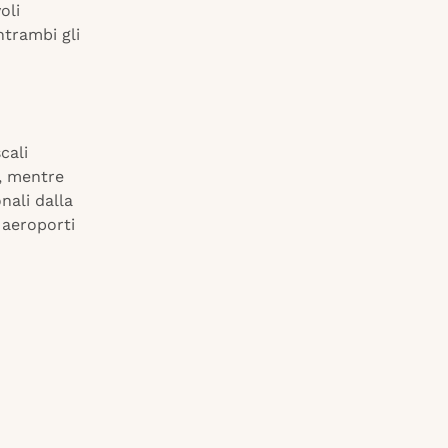
oli
trambi gli
cali
o, mentre
nali dalla
 aeroporti