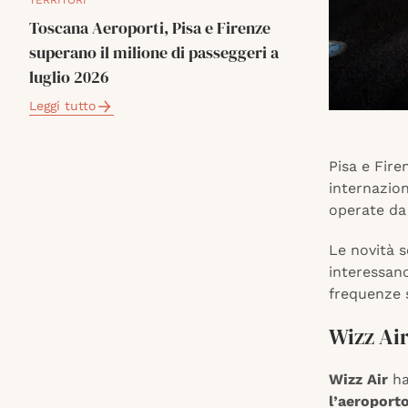
TERRITORI
Toscana Aeroporti, Pisa e Firenze
superano il milione di passeggeri a
luglio 2026
Leggi tutto
Pisa e Fire
internazion
operate da 
Le novità 
interessano
frequenze s
Wizz Air
Wizz Air
ha
l’aeroporto