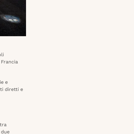
li
 Francia
ie e
i diretti e
tra
n due