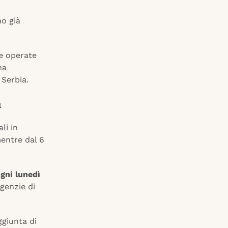
no già
ve operate
na
 Serbia.
a
li in
mentre dal 6
gni lunedì
agenzie di
ggiunta di