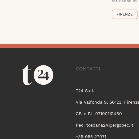
POTREBBE IN
FIRENZE
CONTATTI
T24 S.r.l.
Via Valfonda 9, 50123, Firenz
CF. e P.I. 07100110480
Pec:
toscana24@ergopec.it
+39 055 27071