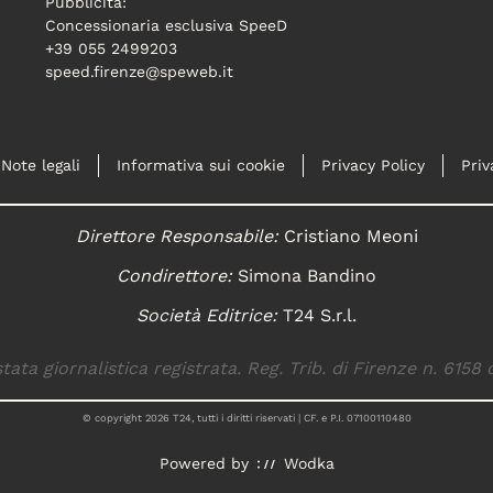
Pubblicità:
Concessionaria esclusiva SpeeD
+39 055 2499203
speed.firenze@speweb.it
Note legali
Informativa sui cookie
Privacy Policy
Priv
Direttore Responsabile:
Cristiano Meoni
Condirettore:
Simona Bandino
Società Editrice:
T24 S.r.l.
tata giornalistica registrata. Reg. Trib. di Firenze n. 6158 
© copyright
2026
T24, tutti i diritti riservati | CF. e P.I. 07100110480
Powered by
Wodka