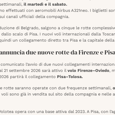
settimanali,
il martedì e il sabato.
nno effettuati con aeromobili Airbus A321neo. I biglietti so
 sui canali ufficiali della compagnia.
duzione di Belgrado, salgono a cinque le rotte complessi
 dallo scalo di Pisa. I nuovi voli internazionali dalla Tosca
uindi un collegamento diretto tra Pisa e la capitale della
annuncia due nuove rotte da Firenze e Pis
 comunicato l’avvio di due nuovi collegamenti internaziona
l 21 settembre 2026 sarà attivo il
volo Firenze–Oviedo
, 
026 partirà il collegamento
Pisa–Tolosa.
e rotte saranno operate con due frequenze settimanali,
o
 I voli sono già in vendita sul sito della compagnia e nelle 
Volotea opera con una base attiva dal 2023. A Pisa, con l’a