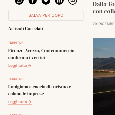
Dalla To
con coll
SALVA PER DOPO
29 DICEMBR
Articoli Correlati
TERRITORI
Firenze-Arezzo, Confcommercio
conferma i vertici
Leggi tutto
TERRITORI
Lunigiana a caccia di turismo e
calano le imprese
Leggi tutto