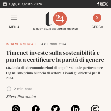
Oggi,
8 agosto 2026
MENU
CERCA
IL QUOTIDIANO ECONOMICO TOSCANO
IMPRESE & MERCATI
04 OTTOBRE 2024
Timenet investe sulla sostenibilità e
punta a certificare la parità di genere
L’azienda di telecomunicazioni di Empoli valuta le performance
Esg nel suo primo bilancio di settore. Fissati gli obiettivi per il
2024.
2
min read
Silvia Pieraccini