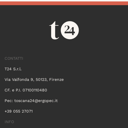
CONTATTI
T24 S.r.l.
Via Valfonda 9, 50123, Firenze
CF. e P.I. 07100110480
Pec:
toscana24@ergopec.it
+39 055 27071
INFO