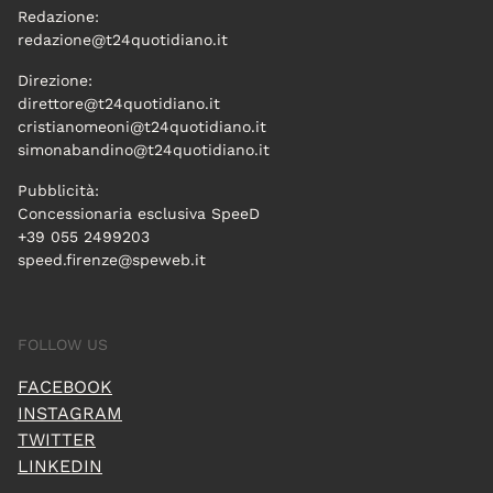
Redazione:
redazione@t24quotidiano.it
Direzione:
direttore@t24quotidiano.it
cristianomeoni@t24quotidiano.it
simonabandino@t24quotidiano.it
Pubblicità:
Concessionaria esclusiva SpeeD
+39 055 2499203
speed.firenze@speweb.it
FOLLOW US
FACEBOOK
INSTAGRAM
TWITTER
LINKEDIN