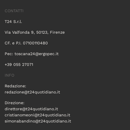
CONTATTI
T24 S.r.l.
Via Valfonda 9, 50123, Firenze
CF. e P.I. 07100110480
Pec:
toscana24@ergopec.it
+39 055 27071
INFO
Redazione:
redazione@t24quotidiano.it
Direzione:
direttore@t24quotidiano.it
cristianomeoni@t24quotidiano.it
simonabandino@t24quotidiano.it