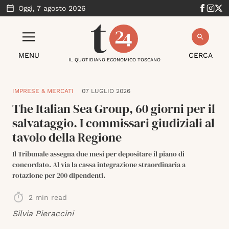
Oggi,
7 agosto 2026
MENU
CERCA
IL QUOTIDIANO ECONOMICO TOSCANO
IMPRESE & MERCATI
07 LUGLIO 2026
The Italian Sea Group, 60 giorni per il
salvataggio. I commissari giudiziali al
tavolo della Regione
Il Tribunale assegna due mesi per depositare il piano di
concordato. Al via la cassa integrazione straordinaria a
rotazione per 200 dipendenti.
2
min read
Silvia Pieraccini