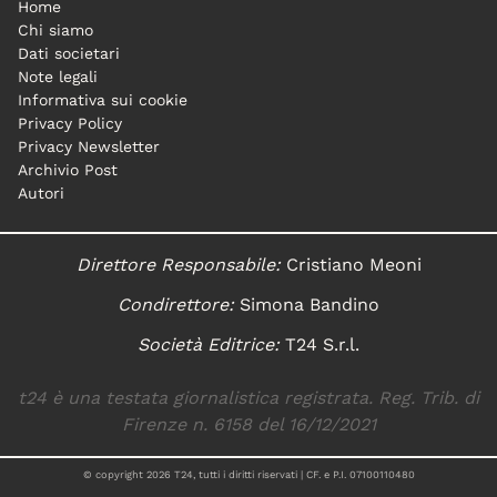
Home
Chi siamo
Dati societari
Note legali
Informativa sui cookie
Privacy Policy
Privacy Newsletter
Archivio Post
Autori
Direttore Responsabile:
Cristiano Meoni
Condirettore:
Simona Bandino
Società Editrice:
T24 S.r.l.
t24 è una testata giornalistica registrata. Reg. Trib. di
Firenze n. 6158 del 16/12/2021
© copyright
2026
T24, tutti i diritti riservati | CF. e P.I. 07100110480