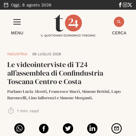
Oggi,
8 agosto 2026
MENU
CERCA
IL QUOTIDIANO ECONOMICO TOSCANO
INDUSTRIA
06 LUGLIO 2026
Le videointerviste di T24
all’assemblea di Confindustria
Toscana Centro e Costa
Parlano Lucia Aleotti, Francesco Macrì, Simone Bettini, Lapo
Baroncelli, Lino Iallorenzi e Simone Morganti.
1
min read