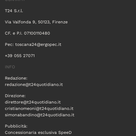
T24 S.r.l.
Via Valfonda 9, 50123, Firenze
CF. e P.I. 07100110480
Pec:
toscana24@ergopec.it
+39 055 27071
INFO
Redazione:
redazione@t24quotidiano.it
Direzione:
direttore@t24quotidiano.it
cristianomeoni@t24quotidiano.it
simonabandino@t24quotidiano.it
Pubblicità:
Concessionaria esclusiva SpeeD