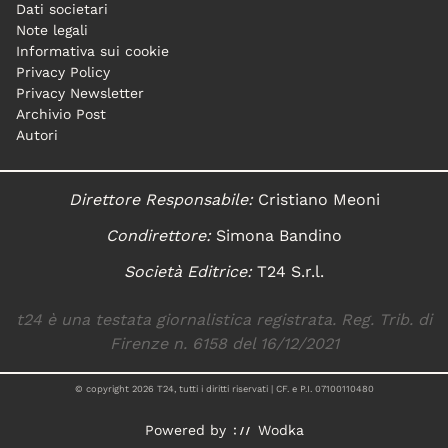
Dati societari
Note legali
Informativa sui cookie
Privacy Policy
Privacy Newsletter
Archivio Post
Autori
Direttore Responsabile:
Cristiano Meoni
Condirettore:
Simona Bandino
Società Editrice:
T24 S.r.l.
t24 è una testata giornalistica registrata. Reg. Trib. di
Firenze n. 6158 del 16/12/2021
© copyright
2026
T24, tutti i diritti riservati | CF. e P.I. 07100110480
Powered by
Wodka