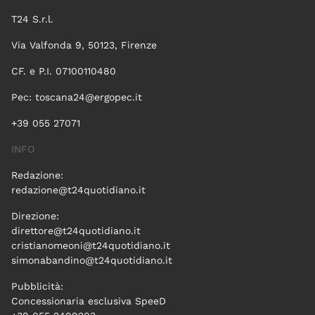
T24 S.r.l.
Via Valfonda 9, 50123, Firenze
CF. e P.I. 07100110480
Pec:
toscana24@ergopec.it
+39 055 27071
INFO
Redazione:
redazione@t24quotidiano.it
Direzione:
direttore@t24quotidiano.it
cristianomeoni@t24quotidiano.it
simonabandino@t24quotidiano.it
Pubblicità:
Concessionaria esclusiva SpeeD