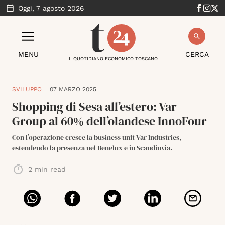
Oggi,
7 agosto 2026
MENU
CERCA
IL QUOTIDIANO ECONOMICO TOSCANO
SVILUPPO
07 MARZO 2025
Shopping di Sesa all’estero: Var
Group al 60% dell’olandese InnoFour
Con l’operazione cresce la business unit Var Industries,
estendendo la presenza nel Benelux e in Scandinvia.
2
min read