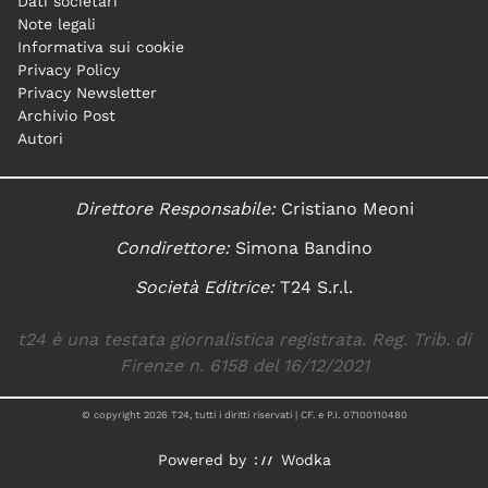
Dati societari
Note legali
Informativa sui cookie
Privacy Policy
Privacy Newsletter
Archivio Post
Autori
Direttore Responsabile:
Cristiano Meoni
Condirettore:
Simona Bandino
Società Editrice:
T24 S.r.l.
t24 è una testata giornalistica registrata. Reg. Trib. di
Firenze n. 6158 del 16/12/2021
© copyright
2026
T24, tutti i diritti riservati | CF. e P.I. 07100110480
Powered by
Wodka