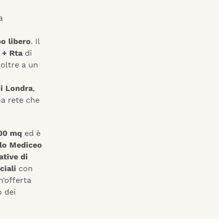
a
o libero
. Il
 + Rta
di
 oltre a un
i Londra
,
na rete che
00 mq
ed è
lo Mediceo
ative di
ciali
con
n’offerta
 dei