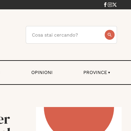
I
OPINIONI
PROVINCE
▾
er