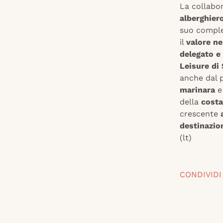
La collabo
alberghier
suo comple
il
valore ne
delegato e 
Leisure di 
anche dal p
marinara
e
della
costa
crescente
destinazion
(lt)
CONDIVIDI