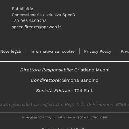
Pubblicità:
Concessionaria esclusiva SpeeD
+39 055 2499203
speed.firenze@speweb.it
Note legali
Informativa sui cookie
Privacy Policy
Priv
Direttore Responsabile:
Cristiano Meoni
Condirettore:
Simona Bandino
Società Editrice:
T24 S.r.l.
tata giornalistica registrata. Reg. Trib. di Firenze n. 6158 
© copyright
2026
T24, tutti i diritti riservati | CF. e P.I. 07100110480