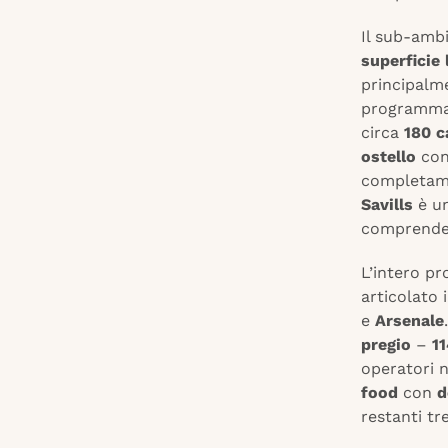
Il sub-amb
superficie
principalm
programma 
circa
180 
ostello
con
completame
Savills
è un
comprende
L’intero p
articolato 
e
Arsenale
pregio
–
11
operatori n
food
con
d
restanti tr