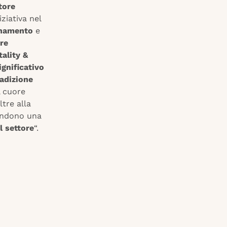
tore
iziativa nel
onamento
e
re
ality &
ignificativo
radizione
 cuore
oltre alla
rendono una
l settore
“.