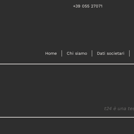
+39 055 27071
Home
Chi siamo
Dati societari
t24 è una tes