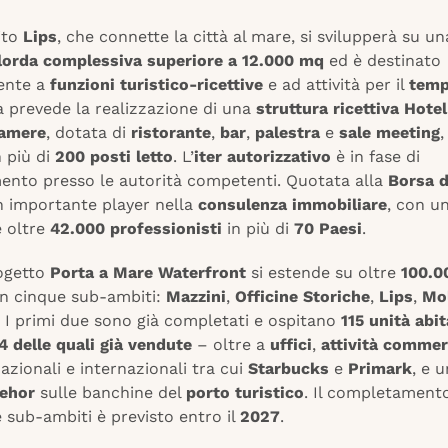
ito
Lips
, che connette la città al mare, si svilupperà su un
 lorda complessiva superiore a 12.000 mq
ed è destinato
ente a
funzioni turistico-ricettive
e ad attività per il
temp
prevede la realizzazione di una
struttura ricettiva Hotel
camere
, dotata di
ristorante
,
bar
,
palestra
e
sale meeting
,
 più di
200 posti letto
. L’
iter autorizzativo
è in fase di
nto presso le autorità competenti. Quotata alla
Borsa d
 importante player nella
consulenza immobiliare
, con u
 oltre
42.000 professionisti
in più di
70 Paesi
.
rogetto
Porta a Mare Waterfront
si estende su oltre
100.0
in cinque sub-ambiti:
Mazzini
,
Officine Storiche
,
Lips
,
Mo
. I primi due sono già completati e ospitano
115 unità abit
4 delle quali già vendute
– oltre a
uffici
,
attività commer
azionali e internazionali tra cui
Starbucks
e
Primark
, e u
ehor
sulle banchine del
porto turistico
. Il completamento
e sub-ambiti è previsto entro il
2027
.