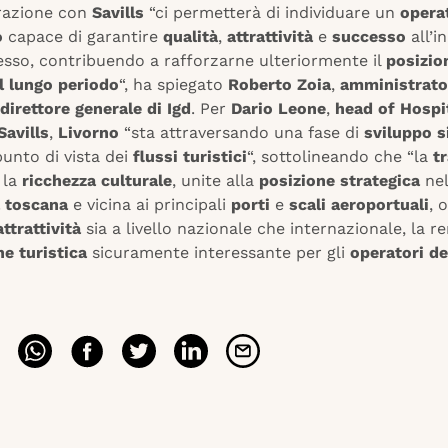
razione con
Savills
“ci permetterà di individuare un
opera
o
capace di garantire
qualità
,
attrattività
e
successo
all’in
sso, contribuendo a rafforzarne ulteriormente il
posizi
l lungo periodo
“, ha spiegato
Roberto Zoia
,
amministrato
direttore generale di Igd
. Per
Dario Leone
,
head of Hospit
Savills
,
Livorno
“sta attraversando una fase di
sviluppo s
unto di vista dei
flussi turistici
“, sottolineando che “la
t
 la
ricchezza culturale
, unite alla
posizione strategica
nel
 toscana
e vicina ai principali
porti
e
scali aeroportuali
, 
attrattività
sia a livello nazionale che internazionale, la 
e turistica
sicuramente interessante per gli
operatori de