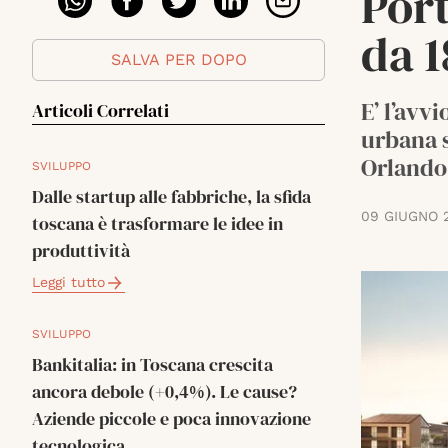
Port
da 1
SALVA PER DOPO
E’ l’avv
Articoli Correlati
urbana s
Orlando
SVILUPPO
Dalle startup alle fabbriche, la sfida
09 GIUGNO 
toscana è trasformare le idee in
produttività
Leggi tutto
SVILUPPO
Bankitalia: in Toscana crescita
ancora debole (+0,4%). Le cause?
Aziende piccole e poca innovazione
tecnologica