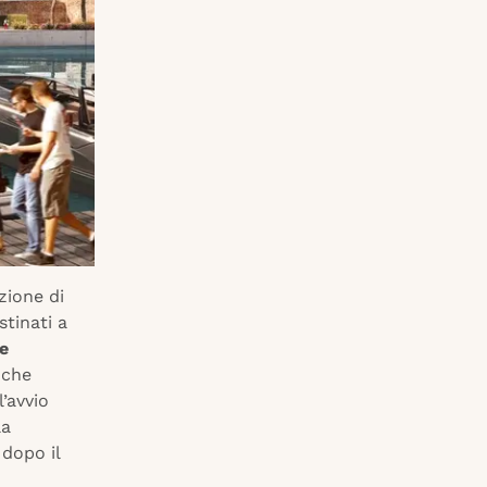
ezione di
stinati a
e
che
l’avvio
la
 dopo il