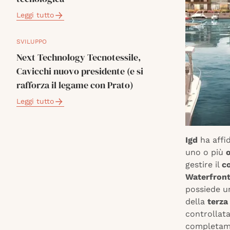
Leggi tutto
SVILUPPO
Next Technology Tecnotessile,
Cavicchi nuovo presidente (e si
rafforza il legame con Prato)
Leggi tutto
Igd
ha affi
uno o più
o
gestire il
c
Waterfron
possiede u
della
terza
controllat
completam